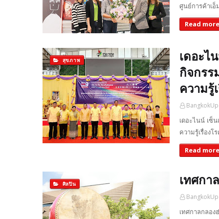
ศูนย์การค้าเอ็
Read mor
เดอะไนน
สุขภาพ
กิจกรร
ความรู้
BangkokUp
เดอะไนน์ เซ็น
ความรู้เรื่อ
Read mor
เทศกาลก
ศิลปิน
BangkokUp
เทศกาลกลองฮ่อ