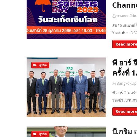
Channe
บางกอกอัปเ
สมาคมแพทย์ผิ
Youtube : DST
Read mor
พี อาร์ 
ธุรกิจ
ครั้งที่
BangkokUp
พี อาร์ จี คอร
รองประธานกรรม
Read mor
บี.กริม
ธุรกิจ