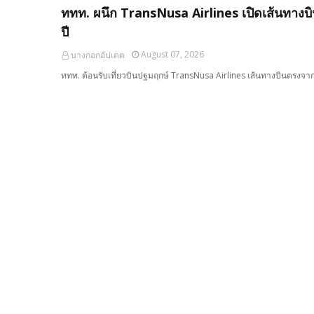
ททท. ผนึก TransNusa Airlines เปิดเส้นทางบินต
ปี
August 07, 2026
บางกอกอัปเดต
ททท. ต้อนรับเที่ยวบินปฐมฤกษ์ TransNusa Airlines เส้นทางบินตรงจา