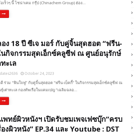
่อเร็วๆ นี้ ไชน่าเคม กรุ๊ป (Chinachem Group) ฮ่อง…
e
ง 18 ปี ซีเจ มอร์ กับคู่จิ้นสุดฮอต “ฟรีน-
 ในกิจกรรมสุดเอ็กซ์คลูซีฟ ณ ศูนย์อนุรักษ์
่าทะเล
dates2636
October 24, 2023
ดี ร่วม “ฟินใจฟู” กับคู่จิ้นสุดฮอต “ฟรีน-เบ็คกี้” ในกิจกรรมสุดเอ็กซ์คลูซีฟ ณ
พันธุ์เต่าทะเล กองทัพเรือในแคมเปญ “เฉลิมฉลอ…
e
พทย์ผิวหนังฯ เปิดรับชมเพจเฟซบุ๊ก“ครบ
เรื่องผิวหนัง” EP.34 และ Youtube : DST