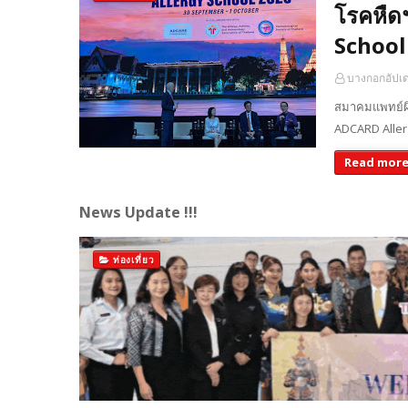
โรคหืด
Schoo
บางกอกอัปเ
สมาคมแพทย์ผ
ADCARD Allerg
Read mor
News Update !!!
ท่องเที่ยว