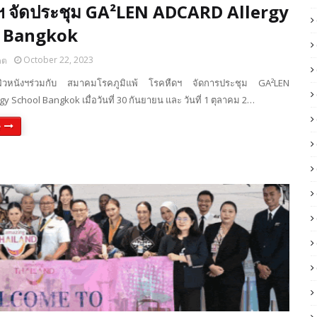
ฯ จัดประชุม GA²LEN ADCARD Allergy
l Bangkok
October 22, 2023
ดต
ิวหนังฯร่วมกับ สมาคมโรคภูมิแพ้ โรคหืดฯ จัดการประชุม GA²LEN
y School Bangkok เมื่อวันที่ 30 กันยายน และ วันที่ 1 ตุลาคม 2…
e