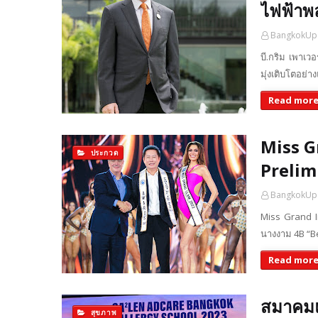
ไฟฟ้าพ
BangkokUp
บี.กริม เพาเว
มุ่งเติบโตอย่
Read mor
Miss Gr
ประกวด
Prelim
BangkokUp
Miss Grand In
นางงาม 4B “Be
Read mor
สมาคมแพ
สุขภาพ