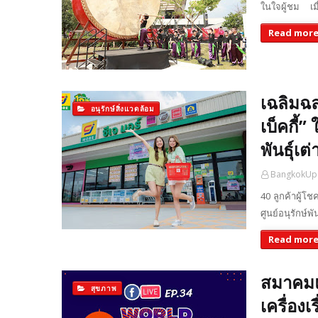
ในใจผู้ชม เมื
Read mor
เฉลิมฉลอ
อนุรักษ์สิ่งแวดล้อม
เบ็คกี้”
พันธุ์เต
BangkokUp
40 ลูกค้าผู้โชค
ศูนย์อนุรักษ์
Read mor
สมาคมแ
สุขภาพ
เครื่อง