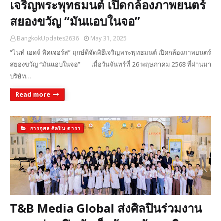
เจริญพระพุทธมนต์ เปิดกล้องภาพยนตร์
สยองขวัญ “มันแอบในจอ”
BangkokUpdates2636
May 31, 2025
“ไนท์ เอดจ์ พิคเจอร์ส” ฤกษ์ดีจัดพิธีเจริญพระพุทธมนต์ เปิดกล้องภาพยนตร์
สยองขวัญ “มันแอบในจอ” เมื่อวันจันทร์ที่ 26 พฤษภาคม 2568 ที่ผ่านมา
บริษัท…
Read more
การกุศล ศิลปิน ดารา
T&B Media Global ส่งศิลปินร่วมงาน