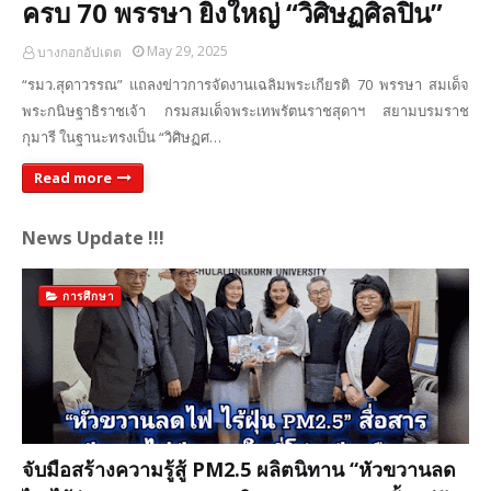
ครบ 70 พรรษา ยิ่งใหญ่ “วิศิษฏศิลปิน”
May 29, 2025
บางกอกอัปเดต
“รมว.สุดาวรรณ” แถลงข่าวการจัดงานเฉลิมพระเกียรติ 70 พรรษา สมเด็จ
พระกนิษฐาธิราชเจ้า กรมสมเด็จพระเทพรัตนราชสุดาฯ สยามบรมราช
กุมารี ในฐานะทรงเป็น “วิศิษฏศ…
Read more
News Update !!!
การศึกษา
จับมือสร้างความรู้สู้ PM2.5 ผลิตนิทาน “หัวขวานลด