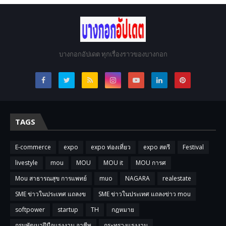
บางกอกอัปเดต ทุกเรื่องราวของบางกอก
TAGS
E-commerce
expo
expo ท่องเที่ยว
expo สตรี
Festival
livestyle
mou
MOU
MOU it
MOU การศ
Mou สาธารณสุข การแพทย์
muo
NAGARA
realestate
SME ข่าวในประเทศ แถลงข
SME ข่าวในประเทศ แถลงข่าว mou
softpower
startup
TH
กฎหมาย
กรมพัฒนาฝีมือแรงงาน อาชีพ
กระทรวงแรงงาน