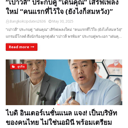
“เปาวลี” ประกบคู่ “เด่นคุณ” เสิร์ฟเพลง
ใหม่ “คนแรกที่ไว้ใจ (ยังไงก็สมหวัง)”
BangkokUpdates2636
May 30, 2025
“เปาวลี” ประกบคู่ “เด่นคุณ” เสิร์ฟเพลงใหม่ “คนแรกที่ไว้ใจ (ยังไงก็สมหวัง)”
แกรมมี่โกลด์ ดึงนักร้องลูกทุ่งดัง “เปาวลี พรพิมล” ประกบคู่พระเอก “เด่นคุ…
Read more
ธุรกิจ
ไบดิ อินเตอร์เนชั่นแนล แจง! เป็นบริษัท
ของคนไทย ไม่ใช่นอมินี พร้อมเตรียม