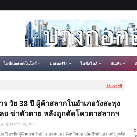
ไอทีและเทคโนโลยี
มอเตอร์ริ่ง
ไลฟ์สไตล์
บันเทิง
ต
Show All
การ วัย 38 ปี ผู้ค้าสลากในอำเภอวังสะพุง
เลย ฆ่าตัวตาย หลังถูกตัดโควตาสลากฯ
March 08, 2023
ดต
b
 38 ปี อาชีพผู้ค้าสลากในอำเภอวังสะพุง จังหวัดเลย ปลิดชีพตัวเอง หลังถูกตัด
ส