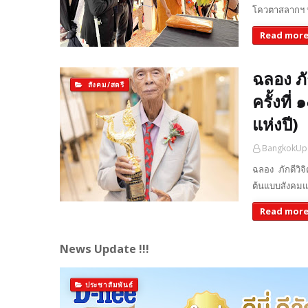
โควตาสลากฯ 
Read mor
ฉลอง ภั
สังคม/สตรี
ครั้งที
แห่งปี)
BangkokUp
ฉลอง ภักดีวิจ
ต้นแบบสังคมแ
Read mor
News Update !!!
ประชาสัมพันธ์