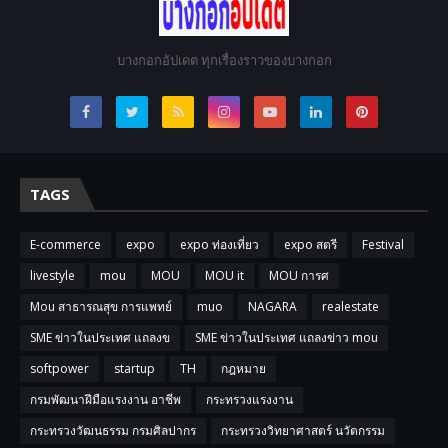
บางกอกอัปเดต ทุกเรื่องราวของบางกอก
TAGS
E-commerce
expo
expo ท่องเที่ยว
expo สตรี
Festival
livestyle
mou
MOU
MOU it
MOU การศ
Mou สาธารณสุข การแพทย์
muo
NAGARA
realestate
SME ข่าวในประเทศ แถลงข
SME ข่าวในประเทศ แถลงข่าว mou
softpower
startup
TH
กฎหมาย
กรมพัฒนาฝีมือแรงงาน อาชีพ
กระทรวงแรงงาน
กระทรวงวัฒนธรรม กรมศิลปากร
กระทรวงวิทยาศาสตร์ นวัตกรรม