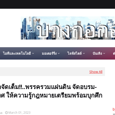
ไอทีและเทคโนโลยี
มอเตอร์ริ่ง
ไลฟ์สไตล์
บันเทิง
ต
Show All
าจัดเต็ม!!..พรรครวมแผ่นดิน จัดอบรม-
ศ ให้ความรู้กฎหมายเตรียมพร้อมบุกศึก
b
March 01, 2023
ดต
ส