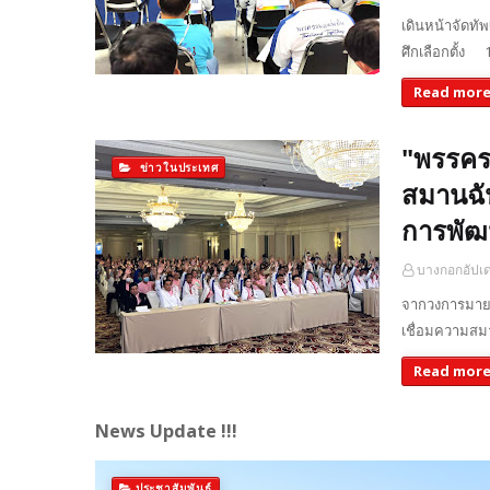
เดินหน้าจัดทั
ศึกเลือกตั้ง 
Read mor
"พรรคร
ข่าวในประเทศ
สมานฉัน
การพัฒน
บางกอกอัปเ
จากวงการมายา
เชื่อมความสม
Read mor
News Update !!!
ประชาสัมพันธ์