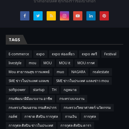
บางกอกอัปเดต ทุกเรื่องราวของบางกอก
TAGS
E-commerce
expo
expo ท่องเที่ยว
expo สตรี
Festival
livestyle
mou
MOU
MOU it
MOU การศ
Mou สาธารณสุข การแพทย์
muo
NAGARA
realestate
SME ข่าวในประเทศ แถลงข
SME ข่าวในประเทศ แถลงข่าว mou
softpower
startup
TH
กฎหมาย
กรมพัฒนาฝีมือแรงงาน อาชีพ
กระทรวงแรงงาน
กระทรวงวัฒนธรรม กรมศิลปากร
กระทรวงวิทยาศาสตร์ นวัตกรรม
กอล์ฟ
กาชาด ศิลปิน การกุศล
กานเงิน
การกุศล
การกุศล ศิลปิน ข่าวในประเทศ
การกุศล ศิลปิน ดารา