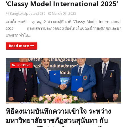
‘Classy Model International 2025’
BangkokUpdates2636
March 07, 2025
แต่งตั้ง ‘ทอฟ้า - ลูกหมู’ 2 สาวเก่งสู้ศึกเวที ‘Classy Model International
2025’ กระแสการประกวดของเมืองไทยในขณะนี้กำลังคึกคักและมา
แรงมาก ทำให…
Read more
การศึกษา
พิธีลงนามบันทึกความเข้าใจ ระหว่าง
มหาวิทยาลัยราชภัฏสวนสุนันทา กับ