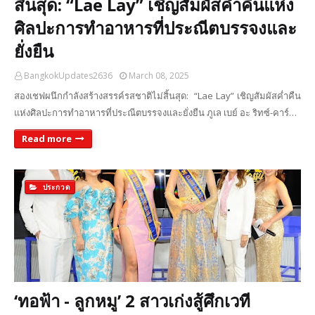
สิ้นสุด: “Lae Lay” เชิญสัมผัสค่ำคืนแห่ง
ศิลปะการทำอาหารที่ประณีตบรรจงและ
ยั่งยืน
BangkokUpdates2636
March 08, 2025
สองเชฟผนึกกำลังสร้างสรรค์รสชาติไม่สิ้นสุด: “Lae Lay” เชิญสัมผัสค่ำคืน
แห่งศิลปะการทำอาหารที่ประณีตบรรจงและยั่งยืน ภูเล เบย์ อะ ริทซ์-คาร์…
Read more
ประกวด
‘ทอฟ้า - ลูกหมู’ 2 สาวเก่งสู้ศึกเวที