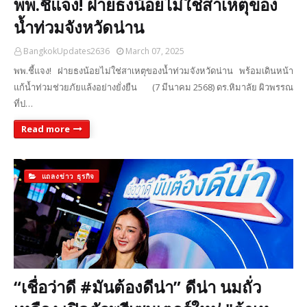
พพ.ชี้แจง! ฝายธงน้อยไม่ใช่สาเหตุของ
น้ำท่วมจังหวัดน่าน
BangkokUpdates2636
March 07, 2025
พพ.ชี้แจง! ฝายธงน้อยไม่ใช่สาเหตุของน้ำท่วมจังหวัดน่าน พร้อมเดินหน้า
แก้น้ำท่วมช่วยภัยแล้งอย่างยั่งยืน (7 มีนาคม 2568) ดร.หิมาลัย ผิวพรรณ
ที่ป…
Read more
แถลงข่าว ธุรกิจ
“เชื่อว่าดี #มันต้องดีน่า” ดีน่า นมถั่ว