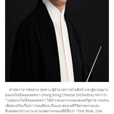
ศาสตราจารย์หยาน ฮุ่ยชาง ผู้อำนวยการฝ่ายศิลป์ และผู้ควบคุมวง
ฮ่องกงไชนีสออเคสตรา (Hong Kong Chinese Orchestra) กล่าวว่า
"วงฮ่องกงไชนีสออเคสตรา ได้นำเสนอการแสดงดนตรีสู่สาธารณชน
เพื่อส่งเสริมเรื่องราวของศิลปะจีนและฮ่องกงที่วิจิตรงดงามและ
สืบทอดมายาวนาน ผ่านเทศกาลกลองทีมีชื่อว่า "One Beat, One