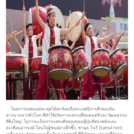
โดยการแสดงแต่ละชุดได้สะท้อนถึงประเพณีการตีกลองอัน
ยาวนานจากทั่วโลก ที่ทำให้เกิดการแลกเปลี่ยนดนตรีและวัฒนธรรม
ที่ยิ่งใหญ่ ไม่ว่าจะเป็นการแสดงตีกลองของญี่ปุ่นที่ทรงพลังและ
สะเทือนอารมณ์ โดนใจผู้ชมอย่างลึกซึ้ง, ซามุล โนริ (Samul nori)
เครื่องเคาะจังหวะแบบดั้งเดิมของเกาหลี ที่มีลักษณะเด่นอยู่ที่จังหวะ