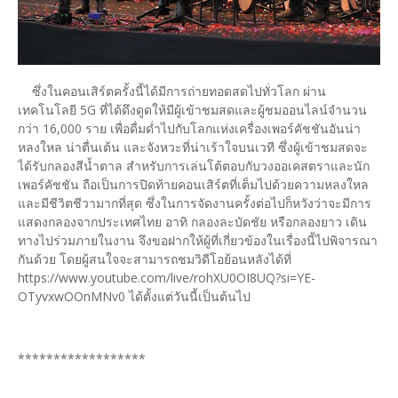
ซึ่งในคอนเสิร์ตครั้งนี้ได้มีการถ่ายทอดสดไปทั่วโลก ผ่าน
เทคโนโลยี 5G ที่ได้ดึงดูดให้มีผู้เข้าชมสดและผู้ชมออนไลน์จำนวน
กว่า 16,000 ราย เพื่อดื่มด่ำไปกับโลกแห่งเครื่องเพอร์คัชชันอันน่า
หลงใหล น่าตื่นเต้น และจังหวะที่น่าเร้าใจบนเวที ซึ่งผู้เข้าชมสดจะ
ได้รับกลองสีน้ำตาล สำหรับการเล่นโต้ตอบกับวงออเคสตราและนัก
เพอร์คัชชัน ถือเป็นการปิดท้ายคอนเสิร์ตที่เต็มไปด้วยความหลงใหล
และมีชีวิตชีวามากที่สุด ซึ่งในการจัดงานครั้งต่อไปก็หวังว่าจะมีการ
แสดงกลองจากประเทศไทย อาทิ กลองละบัดชัย หรือกลองยาว เดิน
ทางไปร่วมภายในงาน จึงขอฝากให้ผู้ที่เกี่ยวข้องในเรื่องนี้ไปพิจารณา
กันด้วย โดยผู้สนใจจะสามารถชมวิดีโอย้อนหลังได้ที่
https://www.youtube.com/live/rohXU0OI8UQ?si=YE-
OTyvxwOOnMNv0 ได้ตั้งแต่วันนี้เป็นต้นไป
******************