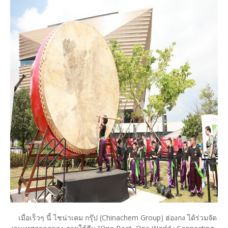
เมื่อเร็วๆ นี้ ไชน่าเคม กรุ๊ป (Chinachem Group) ฮ่องกง ได้ร่วมจัด