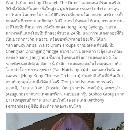
World : Connecting Through The Drum" และคอนเสิร์ตดนตรีสด
5G ซึ่งได้จัดขึ้นอย่างยิ่งใหญ่ ณ ศูนย์วัฒนธรรมอาร์ตปาร์ค เกาลูน
ตะวันตก โดยภายในงานได้มีกิจกรรมที่น่าสนใจมากมาย อาทิ การตั้ง
กลองสันติภาพขนาดยักษ์สูง 3.47 เมตรให้ทุกคนได้เล่น, การแสดงบน
เวทีโดยทีมที่ชนะการแข่งขันกลอง Hong Kong Synergy, ขบวน
พาเหรดที่แสดงโดยทีมตีกลองจำนวน 24 ทีม และการแสดงกลองที่ถือ
เป็นมรดกทางวัฒนธรรม หรือซอฟท์เพาเวอร์ของจีน ได้แก่
Yan'anCity An'sai Waist Drum Troupe จากมณฑลส่านซี, ทีม
Chengnan Zhongjing Yingge จากซัวเถา มณฑลกวางตุ้ง และคณะ
กลอง Shanxi Jiangzhou ซึ่งภายในคอนเสิร์ตการแสดงสด 5G ใน
รอบชิงชนะเลิศสุดอลังการนี้ ยังมีการแสดงกลองอันโดดเด่นจากทั่ว
โลก นำโดย หยาน ฮุยชาง (Yan Huichang ) ผู้นำวงฮ่องกงไชนีสออ
เคสตรา (Hong Kong Chinese Orchestra) ร่วมกับศิลปินที่มีชื่อเสียง
จากทั่วทุกมุมโลก ซึ่งได้แก่ โดริ (Dori) จากประเทศสาธารณรัฐ
เกาหลี, โยสุเกะ โอดะ (Yosuke Oda) จากประเทศญี่ปุ่น, อะซากูโน
(Azaguno) จากประเทศแอฟริกา, แอปบอส กรุ๊ป (Abbos Group) จาก
ประเทศอุซเบกิสถาน และแอนโทนี เฟอนันเดส (Anthony
Fernandes) ผู้มีชื่อเสียงด้านกลองระดับโลก