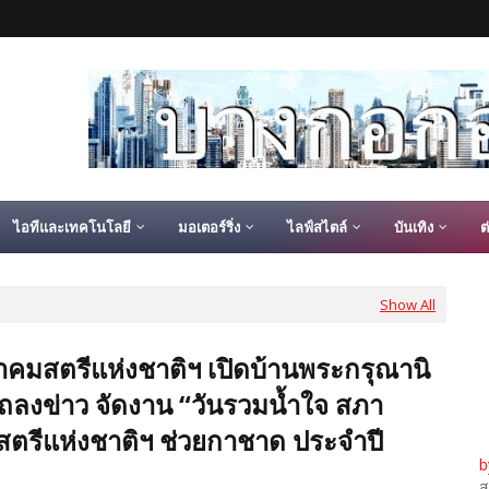
ไอทีและเทคโนโลยี
มอเตอร์ริ่ง
ไลฟ์สไตล์
บันเทิง
ต
Show All
คมสตรีแห่งชาติฯ เปิดบ้านพระกรุณานิ
ถลงข่าว จัดงาน “วันรวมน้ำใจ สภา
ตรีแห่งชาติฯ ช่วยกาชาด ประจำปี
b
ส