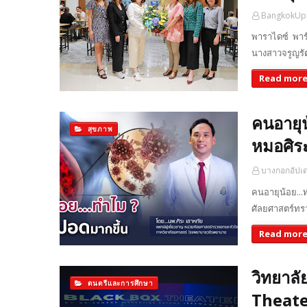
BangkokUp
พาราไดซ์ พาร
นางสาวจรูญรัต
Read mor
คนอายุน
สุขภาพ
หมอศิร
บางกอกอัปเ
คนอายุน้อย..
ศัลยศาสตร์ทร
Read mor
วิทยาลั
ดนตรีและการศึกษา
Theater