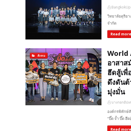
BangkokUp
วิทยาลัยดุริยา
จำกัด วิทยาล
Read mor
World 
สังคม
อาสาสมั
ฮึดสู้เพ
ดึงดันต
มุ่งมั่น
บางกอกอัปเ
องค์กรพิทักษ
“บึ๊ด จ้ำ บึ๊ด 
Read mor