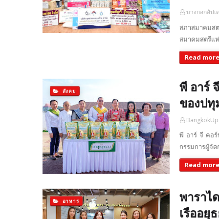
บางกอกอัปเ
สภาสมาคมสตรี
สมาคมสตรีแห่
Read mor
พี อาร์
สังคม
ของปทุ
BangkokUp
พี อาร์ จี ค
กรรมการผู้จัด
Read mor
พาราไดซ
อาหาร
เรืออยุธ