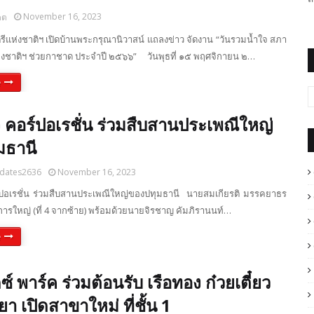
November 16, 2023
ดต
แห่งชาติฯ เปิดบ้านพระกรุณานิวาสน์ แถลงข่าว จัดงาน “วันรวมน้ำใจ สภา
งชาติฯ ช่วยกาชาด ประจำปี ๒๕๖๖” วันพุธที่ ๑๕ พฤศจิกายน ๒…
e
 จี คอร์ปอเรชั่น ร่วมสืบสานประเพณีใหญ่
มธานี
dates2636
November 16, 2023
อร์ปอเรชั่น ร่วมสืบสานประเพณีใหญ่ของปทุมธานี นายสมเกียรติ มรรคยาธร
การใหญ่ (ที่ 4 จากซ้าย) พร้อมด้วยนายจิรชาญ คัมภิรานนท์…
e
์ พาร์ค ร่วมต้อนรับ เรือทอง ก๋วยเตี๋ยว
ยา เปิดสาขาใหม่ ที่ชั้น 1