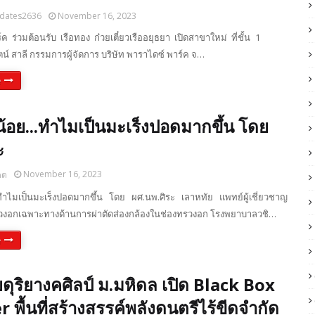
dates2636
November 16, 2023
์ค ร่วมต้อนรับ เรือทอง ก๋วยเตี๋ยวเรืออยุธยา เปิดสาขาใหม่ ที่ชั้น 1
น์ สาลี กรรมการผู้จัดการ บริษัท พาราไดซ์ พาร์ค จ…
e
้อย...ทำไมเป็นมะเร็งปอดมากขึ้น โดย
ะ
November 16, 2023
ดต
.ทำไมเป็นมะเร็งปอดมากขึ้น โดย ผศ.นพ.ศิระ เลาหทัย แพทย์ผู้เชี่ยวชาญ
วงอกเฉพาะทางด้านการผ่าตัดส่องกล้องในช่องทรวงอก โรงพยาบาลวชิ…
e
ยดุริยางคศิลป์ ม.มหิดล เปิด Black Box
 พื้นที่สร้างสรรค์พลังดนตรีไร้ขีดจำกัด