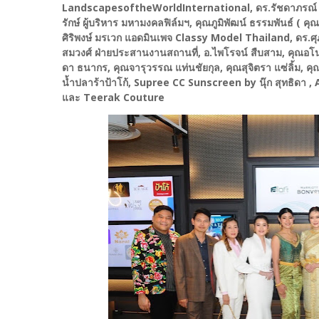
LandscapesoftheWorldInternational, ดร.รัชดาภรณ์ เกตุ
รักษ์ ผู้บริหาร มหามงคลฟิล์มฯ, คุณภูมิพัฒน์ ธรรมพันธ์ ( ค
ศิริพงษ์ มรเวก แอดมินเพจ Classy Model Thailand, ดร.ศ
สมวงศ์ ฝ่ายประสานงานสถานที่, อ.ไพโรจน์ สืบสาม, คุณอโนชา
ดา ธนากร, คุณจารุวรรณ แท่นชัยกุล, คุณสุจิตรา แซ่ลิ้ม, 
น้ำปลาร้าป้าโก้, Supree CC Sunscreen by นุ๊ก สุทธิดา
และ Teerak Couture