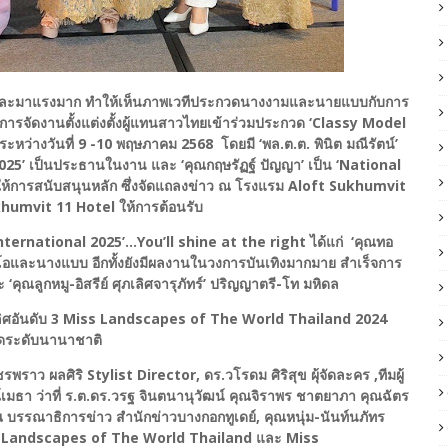
ะมาแรงมาก ทำให้เห็นภาพเวทีประกวดนางงามและนายแบบกับการ
ีการจัดงานตั้งแต่งตั้งผู้แทนสาวไทยเข้าร่วมประกวด ‘Classy Model
หว่างวันที่ 9 -10 พฤษภาคม 2568 โดยมี ‘พล.ต.ต. พินิต มณีรัตน์’
25’ เป็นประธานในงาน และ ‘คุณกฤษรัฏฐ์ ปัญญา’ เป็น ‘National
ให้การสนับสนุนหลัก ซึ่งจัดแถลงข่าว ณ โรงแรม Aloft Sukhumvit
khumvit 11 Hotel ให้การต้อนรับ
ernational 2025’…You’ll shine at the right ได้แก่ ‘คุณทอ
ิโอและนางแบบ อีกทั้งยังมีผลงานในวงการบันเทิงมากมาย สำเร็จการ
ุณลูกหมู-อิสรีย์ ศุภเลิศจารุภัทร์’ ปริญญาตรี-โท มหิดล
ิศอันดับ 3 Miss Landscapes of The World Thailand 2024
นโดระดับนานาชาติ
ผลศิริ Stylist Director, ดร.วโรดม ศิริสุข ผุ้จัดละคร ,ทีมผู้
า ว่าที่ ร.ต.ดร.วรฐ จินตนานุวัฒน์ คุณจิราพร ชาตยาภา คุณฉัตร
 บรรณาธิการข่าว สำนักข่าวบางกอกทูเดย์, คุณหนุ่ม-นันท์นภัทร
Miss Landscapes of The World Thailand และ Miss