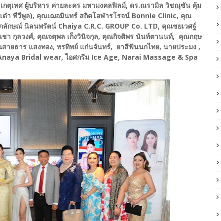
เทศ ผู้บริหาร ค่ายละคร มหามงคลฟิลม์, ดร.ณรามิล วิชณุซัน คุ้ม
ุณเต๋า ทีวีพูล), คุณเฌอมินทร์ สถิตโอฬารโรจน์ Bonnie Clinic, คุณ
ุภลักษณ์ นิลนพรัตน์ Chaiya C.R.C. GROUP Co. LTD, คุณชยเวศฐ์
 กุลวงศ์, คุณจตุพล เก็งวินิจกุล, คุณกิจติพร นันท์ตานนท์, คุณกฤษ
คุณสายธาร แสงทอง, พรทิพย์ แก่นจันทร์, ยาสีฟันนกไทย, นายประมง ,
 , Anaya Bridal wear, ไอศกรีม Ice Age, Narai Massage & Spa