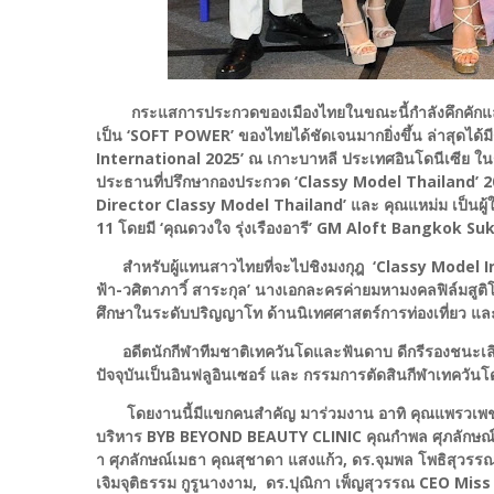
กระแสการประกวดของเมืองไทยในขณะนี้กำลังคึกคักแล
เป็น ‘SOFT POWER’ ของไทยได้ชัดเจนมากยิ่งขึ้น ล่าสุดได้ม
International 2025’ ณ เกาะบาหลี ประเทศอินโดนีเซีย ในระ
ประธานที่ปรึกษากองประกวด ‘Classy Model Thailand’ 20
Director Classy Model Thailand’ และ คุณแหม่ม เป็นผู้
11 โดยมี ‘คุณดวงใจ รุ่งเรืองอารี’ GM Aloft Bangkok Su
สำหรับผู้แทนสาวไทยที่จะไปชิงมงกุฎ ‘Classy Model Int
ฟ้า-วศิตาภาวิ์ สาระกุล’ นางเอกละครค่ายมหามงคลฟิล์มสูต
ศึกษาในระดับปริญญาโท ด้านนิเทศศาสตร์การท่องเที่ยว และ ‘ค
อดีตนักกีฬาทีมชาติเทควันโดและฟันดาบ ดีกรีรองชนะเล
ปัจจุบันเป็นอินฟลูอินเซอร์ และ กรรมการตัดสินกีฬาเทควั
โดยงานนี้มีแขกคนสำคัญ มาร่วมงาน อาทิ คุณแพรวเพชรพราว 
บริหาร BYB BEYOND BEAUTY CLINIC คุณกำพล ศุภลักษณ์เมธ
า ศุภลักษณ์เมธา คุณสุชาดา แสงแก้ว, ดร.จุมพล โพธิสุวรรณ
เจิมจุติธรรม กูรูนางงาม, ดร.ปุณิกา เพ็ญสุวรรณ CEO 