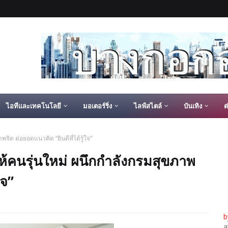
ไอทีและเทคโนโลยี
มอเตอร์ริ่ง
ไลฟ์สไตล์
บันเทิง
ต
จิต ต่อยอดแนวคิด “ยินดีที่ได้รู้ใจ”
ห้คนรุ่นใหม่ ผนึกกำลังกรมสุขภาพ
ใจ”
b
ส