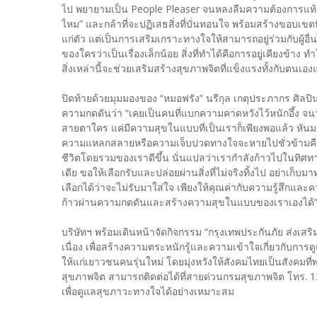
ไป พยายามเป็น People Pleaser จนหลงลืมความต้องการแท้จ
ไหม” และกล้าที่จะปฏิเสธสิ่งที่บั่นทอนใจ พร้อมส
แก่ตัว แต่เป็นการเสริมเกราะทางใจให้สามารถอยู่ร่วมกับ
ของใครว่าเป็นเรื่องเล็กน้อย สิ่งที่ทำได้คือการอยู่เคียงข้าง ท
สิ่งเหล่านี้จะช่วยเสริมสร้างสุขภาพจิตที่แข็งแรงทั้งกับตนเองแล
ปิดท้ายด้วยมุมมองของ “หมอฟรัง” นรีกุล เกตุประภากร ศิลปิ
ความกดดันว่า “เคยเป็นคนที่แบกความคาดหวังไว้หนักอ
สายตาใคร แค่มีความสุขในแบบที่เป็นเราก็เพียงพอแล้ว หันมา
ความแหลกสลายหรือความเจ็บปวดทางใจจะหายไปชั่วข้ามคืน ขอ
ชีวิตโดยรวมของเราดีขึ้น นั่นแปลว่าเรากำลังก้าวไปในทิศทา
เดีย ขอให้เลือกรับและปล่อยผ่านสิ่งที่ไม่จริงทิ้งไป อย่าเก
เลือกได้ว่าจะไม่รับมาใส่ใจ เพียงให้คุณค่ากับความรู้สึ
ก้าวผ่านความกดดันและสร้างความสุขในแบบของเราเองได้
​บริษัทฯ พร้อมเดินหน้าจัดกิจกรรม “กรุงเทพประกันภัย ส่งเสริม
เนื่อง เพื่อสร้างความตระหนักรู้และความเข้าใจเกี่ยวกับกา
ให้แก่เยาวชนคนรุ่นใหม่ โดยมุ่งหวังให้สังคมไทยเป็นสังคมที่
สุขภาพจิต สามารถติดต่อได้ที่สายด่วนกรมสุขภาพจิต โทร. 1
เพื่อดูแลสุขภาวะทางใจได้อย่างเหมาะสม