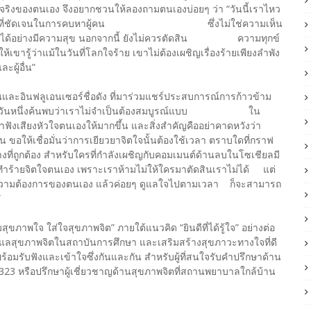
ริงของตนเอง จึงอยากชวนให้ลองถามตนเองบ่อยๆ ว่า “วันนี้เราไหว
ร้างขอบเขตที่ชัดเจนในการคบหาผู้คน ซึ่งไม่ใช่ความเห็น
ผู้อื่นได้อย่างมีความสุข นอกจากนี้ ยังไม่ควรตัดสิน ความทุกข์
ำให้เขารู้ว่าแม้ในวันที่โลกใจร้าย เขาไม่ต้องเผชิญเรื่องร้ายเพียงลำพัง
ะผู้อื่น”
นและอินฟลูเอนเซอร์ชื่อดัง ที่มาร่วมแชร์ประสบการณ์การก้าวข้าม
ึ้ง จนวันหนึ่งค้นพบว่าเราไม่จำเป็นต้องสมบูรณ์แบบ ใน
ฟังเสียงหัวใจตนเองให้มากขึ้น และสิ่งสำคัญคืออย่าคาดหวังว่า
ให้เชื่อมั่นว่าการเยียวยาจิตใจนั้นต้องใช้เวลา ตราบใดที่กราฟ
งที่ถูกต้อง สำหรับใครที่กำลังเผชิญกับคอมเมนต์ด้านลบในโซเชียลมี
็บมาทำร้ายจิตใจตนเอง เพราะเราห้ามไม่ให้ใครมาตัดสินเราไม่ได้ แต่
กและความต้องการของตนเอง แล้วค่อยๆ ดูแลใจไปตามเวลา ก็จะสามารถ
”
สุขภาพใจ ใส่ใจสุขภาพจิต” ภายใต้แนวคิด “ยินดีที่ได้รู้ใจ” อย่างต่อ
รดูแลสุขภาพจิตในสถาบันการศึกษา และเสริมสร้างสุขภาวะทางใจที่ดี
พร้อมรับฟังและเข้าใจซึ่งกันและกัน สำหรับผู้ที่สนใจรับคำปรึกษาด้าน
323 หรือปรึกษาผู้เชี่ยวชาญด้านสุขภาพจิตที่สถานพยาบาลใกล้บ้าน