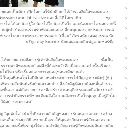
ถึงง่ายและเป็นมิตร เปิดโอกาสให้นักศึกษาได้สำรวจจิตใจของตนเอง
 ผ่านนิทรรศการแบบ Interactive และสื่อวิดีโอกราฟิก ชุด
ซี้ทางใจ ได้แก่ น้องรู้ใจ น้องใส่ใจ น้องเปิดใจ และน้องเบาใจ นอกจากนี้
ิญชวนผู้เข้าร่วมงานร่วมรับฟังและแลกเปลี่ยนมุมมองจากประสบการณ์
ุนนท์ รองโฆษกกระทรวงสาธารณสุข “เขื่อน” ภัทรดนัย เสตสุวรรณ นัก
ัง” นรีกุล เกตุประภากร นักแสดงและอินฟลูเอนเซอร์ชื่อ
สุข ได้ขยายความถึงการรู้เท่าทันจิตใจของตนเอง ซึ่งเป็น
ชาติของมนุษย์ แต่สิ่งที่ต้องระวังคือเมื่อความเศร้านั้นเริ่มส่ง
ได้ ทำงานไม่ไหว หรือเริ่มละเลยการดูแลสุขอนามัยส่วนตัว
้ ในยุคที่เทคโนโลยีมีบทบาทอย่างมาก การใช้ปัญญาประดิษฐ์ (AI)
นที่ความสัมพันธ์จริงกับคนรอบข้าง สิ่งสำคัญคือเราต้องหมั่นสำรวจ
เกิดขึ้นเอง แต่เกิดจากการลงมือสร้างผ่านพฤติกรรมและกิจวัตรประจำ
 การทำกิจกรรมที่ช่วยเติมพลังใจ รวมถึงการเปิดใจพูดคุยเมื่อรู้สึกไม่
ๆ ได้อย่างเหมาะสม”
ปญ “จุดพักใจ” เน้นย้ำถึงความสำคัญของการรักตนเองและการสร้าง
ักคนอื่นอย่างถูกวิธี เพราะเมื่อเราให้คุณค่ากับความรู้สึกและความ
ล หลายครั้งที่เรามุ่งให้ความสำคัญกับความรู้สึกของคนอื่นมากเกิน