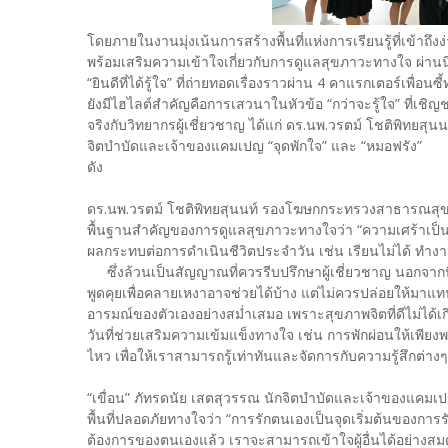
โดยภายในงานมุ่งเน้นการสร้างพื้นที่แห่งการเรียนรู้ที่เข้า
พร้อมเสริมความเข้าใจเกี่ยวกับการดูแลสุขภาวะทางใจ
“ยินดีที่ได้รู้ใจ” ที่ถ่ายทอดเรื่องราวผ่าน 4 คาแรกเตอร์เพื่อน
ยังมีไฮไลต์สำคัญคือการเสวนาในหัวข้อ “กว่าจะรู้ใจ” ที่เช
จริงกับวิทยากรผู้เชี่ยวชาญ ได้แก่ ดร.นพ.วรตม์ โชติพิทยส
จิตบำบัดและเจ้าของแคมเปญ “จุดพักใจ” และ “หมอฟร
ดัง
ดร.นพ.วรตม์ โชติพิทยสุนนท์ รองโฆษกกระทรวงสาธารณ
พื้นฐานสำคัญของการดูแลสุขภาวะทางใจว่า “ความเศร้าเป็นธรรม
ผลกระทบต่อการดำเนินชีวิตประจำวัน เช่น เรียนไม่
ซึ่งล้วนเป็นสัญญาณที่ควรรีบปรึกษาผู้เชี่ยวชาญ นอกจากนี
พูดคุยเพื่อคลายเหงาอาจช่วยได้บ้าง แต่ไม่ควรปล่อยให้มาแท
อารมณ์ของตัวเองอย่างสม่ำเสมอ เพราะสุขภาพจิตที่ดีไม่ได้
วันที่ช่วยเสริมความเข้มแข็งทางใจ เช่น การพักผ่อนให้เพียงพอ
ไหว เพื่อให้เราสามารถรู้เท่าทันและจัดการกับความรู้สึกต่าง
“เขื่อน” ภัทรดนัย เสตสุวรรณ นักจิตบำบัดและเจ้าของแคมเ
พื้นที่ปลอดภัยทางใจว่า “การรักตนเองเป็นจุดเริ่มต้นของการร
ต้องการของตนเองแล้ว เราจะสามารถเข้าใจผู้อื่นได้อย่างสมดุ