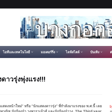
ไอทีและเทคโนโลยี
มอเตอร์ริ่ง
ไลฟ์สไตล์
บันเทิง
ต
าวรุ่งพุ่งแรง!!!
ักแสดงหน้าใหม่” หรือ “นักแสดงดาวรุ่ง” ที่กำลังมาแรงของ พ.ศ.นี้ เลย
b
โกวิทวณิช นักร้องนำ วงพาราเม้าส์ และนักร้องนำวง The Third year
ส