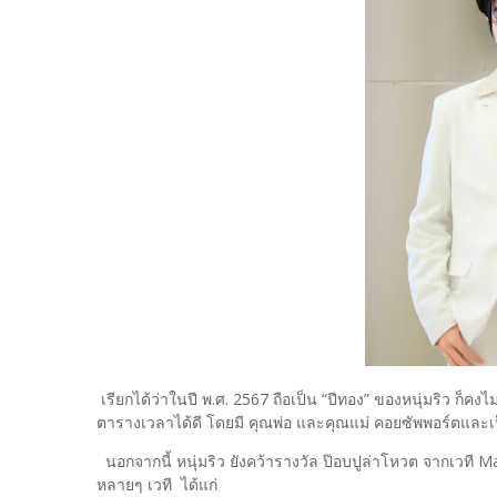
เรียกได้ว่าในปี พ.ศ. 2567 ถือเป็น “ปีทอง” ของหนุ่มริว ก็คง
ตารางเวลาได้ดี โดยมี คุณพ่อ และคุณแม่ คอยซัพพอร์ตและ
นอกจากนี้ หนุ่มริว ยังคว้ารางวัล ป๊อบปูล่าโหวต จากเวที M
หลายๆ เวที ได้แก่