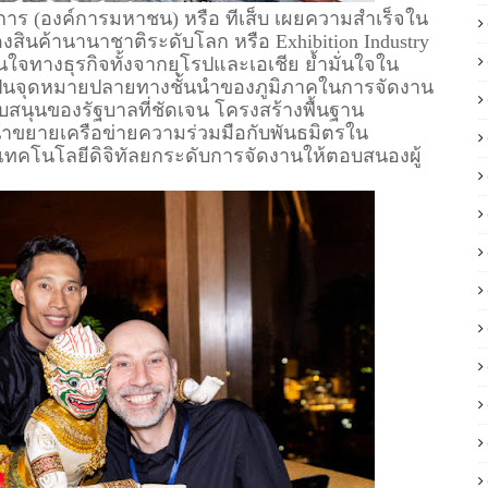
ร (องค์การมหาชน) หรือ ทีเส็บ เผยความสำเร็จใน
ินค้านานาชาติระดับโลก หรือ Exhibition Industry
ินใจทางธุรกิจทั้งจากยุโรปและเอเชีย ย้ำมั่นใจใน
็นจุดหมายปลายทางชั้นนำของภูมิภาคในการจัดงาน
นุนของรัฐบาลที่ชัดเจน โครงสร้างพื้นฐาน
น้าขยายเครือข่ายความร่วมมือกับพันธมิตรใน
เทคโนโลยีดิจิทัลยกระดับการจัดงานให้ตอบสนองผู้