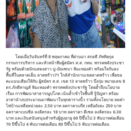
โดยเมื่อวันจันทร์ที่ 8 พฤษภาคม ที่ผ่านมา สกลธี ภัททิยกุล
กรรมการบริหาร และหัวหน้าทีมผู้สมัคร ส.ส. กทม. พรรคพลังประชา
รัฐ พร้อมด้วยนักแสดงสาว ปู-มัณฑนา หิมะทองคำ พร้อมใจกันลง
พื้นที่ในตลาดเย็น ลาดพร้าว71 ใกล้สำนักงานเขตลาดพร้าว เพื่อขอ
คะแนนเสียงให้กับ ผู้สมัคร ส.ส. เขต 13 ลาดพร้าว บึงกุ่ม หมายเลข 8
ดร.ภักดีหาญส์ หิมะทองคำ พรรคพลังประชารัฐ โดยย้ำถึงนโยบาย
เรื่อง การพัฒนาสาธารณูปโภค เน้นย้ำเข้าใจพื้นที่ รู้ปัญหา พร้อม
อาสานำงบประมาณมาพัฒนาในทุกตารางนิ้ว รวมทั้งนโยบาย ลดค่า
ไฟบ้านเหลือหน่วยละ 2.50 บาท ลดราคาแก๊ส เหลือถังละ 250 บาท
ลดราคาเบนซิล ลงลิตรละ 18 บาท ลดราคา ดีเซล ลงลิตรละ 6.30
บาท และเงินสนับสนุนสำหรับผู้สูงอายุ 60 ปีขึ้นไป 3 พันบาทต่อเดือน
70 ปีขึ้นไป 4 พันบาทต่อเดือน 80 ปีขึ้นไป 5 พันบาทต่อเดือน