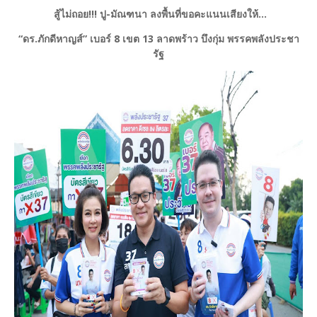
สู้ไม่ถอย!!! ปู-มัณฑนา ลงพื้นที่ขอคะแนนเสียงให้…
“ดร.ภักดีหาญส์” เบอร์ 8 เขต 13 ลาดพร้าว บึงกุ่ม พรรคพลังประชา
รัฐ