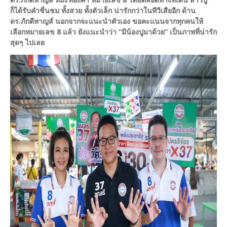
ก็ได้รับคำชื่นชม ทั้งสวย ทั้งตัวเล็ก น่ารักกว่าในทีวีเสียอีก ด้าน
ดร.ภักดีหาญส์ นอกจากจะแนะนำตัวเอง ขอคะแนนจากทุกคนให้
เลือกหมายเลข 8 แล้ว ยังแนะนำว่า “มีน้องปูมาด้วย” เป็นภาพที่น่ารัก
สุดๆ ไปเลย