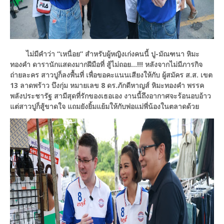
ไม่มีคำว่า “เหนื่อย” สำหรับผู้หญิงเก่งคนนี้ ปู-มัณฑนา หิมะ
ทองคำ ดารานักแสดงมากฝีมือที่ สู้ไม่ถอย...!!! หลังจากไม่มีภารกิจ
ถ่ายละคร สาวปูก็ลงพื้นที่ เพื่อขอคะแนนเสียงให้กับ ผู้สมัคร ส.ส. เขต
13 ลาดพร้าว บึงกุ่ม หมายเลข 8 ดร.ภักดีหาญส์ หิมะทองคำ พรรค
พลังประชารัฐ สามีสุดที่รักของเธอเอง งานนี้ถึงอากาศจะร้อนอบอ้าว
แต่สาวปูก็สู้ขาดใจ แถมยังยิ้มแย้มให้กับพ่อแม่พี่น้องในตลาดด้วย