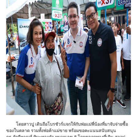
โดยสาวปู เดินถือโบรชัวร์แจกให้กับพ่อแม่พี่น้องที่มาจับจ่ายซื้อ
ของในตลาด รวมทั้งพ่อค้าแม่ขาย พร้อมขอคะแนนสนับสนุน
ดร.ภักดีหาญส์ หิมะทองคำ หมายเลข 8 โดยตลอดทางที่เดิน สาวปู