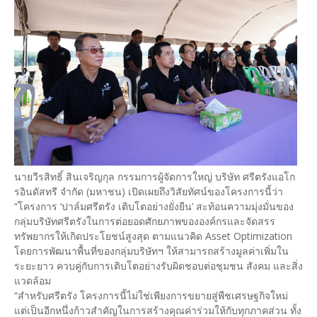
นายวีรสิทธิ์ สินเจริญกุล กรรมการผู้จัดการใหญ่ บริษัท ศรีตรังแอโก
รอินดัสทรี จำกัด (มหาชน) เปิดเผยถึงวิสัยทัศน์ของโครงการนี้ว่า
“โครงการ ‘ปาล์มศรีตรัง เติบโตอย่างยั่งยืน’ สะท้อนความมุ่งมั่นของ
กลุ่มบริษัทศรีตรังในการต่อยอดศักยภาพขององค์กรและจัดสรร
ทรัพยากรให้เกิดประโยชน์สูงสุด ตามแนวคิด Asset Optimization
โดยการพัฒนาพื้นที่ของกลุ่มบริษัทฯ ให้สามารถสร้างมูลค่าเพิ่มใน
ระยะยาว ควบคู่กับการเติบโตอย่างรับผิดชอบต่อชุมชน สังคม และสิ่ง
แวดล้อม
“สำหรับศรีตรัง โครงการนี้ไม่ใช่เพียงการขยายสู่พืชเศรษฐกิจใหม่
แต่เป็นอีกหนึ่งก้าวสำคัญในการสร้างคุณค่าร่วมให้กับทุกภาคส่วน ทั้ง