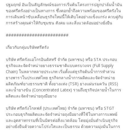
ปฐมฤกษ์ อันเป็นสัญลักษณ์ของการเริ่มต้นโครงการปลูกปาล์มน้ำมัน
ของศรีตรังอย่างเป็นทางการ ซึ่งตอกย้ำถึงความพร้อมของศรีตรังใน
การเดินหน้าขับเคลื่อนธุรกิจใหม่นี้ให้เติบโตอย่างแข็งแกร่ง ควบคู่กับ
การสร้างคุณค่าให้กับชุมชน สังคม และสิ่งแวดล้อมอย่างยั่งยืน
########################
เกี่ยวกับกลุ่มบริษัทศรีตรัง
บริษัท ศรีตรังแอโกรอินดัสทรี จำกัด (มหาชน) หรือ STA ประกอบ
ธุรกิจและจัดจำหน่ายยางธรรมชาติแบบครบวงจร (Full Supply
Chain) ในหลากหลายประเภท เริ่มตั้งแต่ธุรกิจต้นน้ำการทำสวน
ยางพาราในประเทศไทย ธุรกิจกลางน้ำการผลิตและจัดจำหน่าย
ผลิตภัณฑ์ยางธรรมชาติ ทั้งยางแท่ง (TSR) ยางแผ่นรมควัน (RSS)
และน้ำยางข้น (Concentrated Latex) รวมถึงธุรกิจปลายน้ำในการ
ผลิตและจัดจำหน่ายถุงมือยาง
บริษัท ศรีตรังโกลฟส์ (ประเทศไทย) จำกัด (มหาชน) หรือ STGT
ประกอบธุรกิจผลิตและจัดจำหน่ายถุงมือยางที่ใช้ในทางการแพทย์
และอุตสาหกรรมที่เป็นมิตรต่อสิ่งแวดล้อม โดยมุ่งมั่นดำเนินธุรกิจ
อย่างยั่งยืนด้วยความโปร่งใสและเป็นธรรม ด้วยความมุ่งมั่นในการ