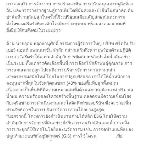
การส่งเสริมการจ้างงาน การสร้างอาชีพ การสนับสนุนเศรษฐกิจท้อง
ถิ่น และการวางรากฐานสู่การเติบโตที่มั่นคงและยั่งยืนในอนาคต ต้น
ปาล์มที่ร่วมกันปลูกในครั้งนี้จึงเปรียบเสมือนสัญลักษณ์แห่งความ
ตั้งใจของศรีตรังที่จะเติบโตเคียงข้างชุมชน พร้อมส่งต่ออนาคตที่
ยั่งยืนให้กับสังคมในระยะยาว”
ด้าน นายอุดม พฤกษานุศักดิ์ กรรมการผู้จัดการใหญ่ บริษัท ศรีตรัง รับ
เบอร์ แอนด์ แพลนเทชั่น จำกัด กล่าวเสริมถึงความพร้อมด้านปฏิบัติ
การว่า “ศรีตรังให้ความสำคัญกับการพัฒนาธุรกิจปาล์มน้ำมันอย่าง
เป็นระบบ ตั้งแต่การคัดเลือกพื้นที่ การเลือกใช้กล้าพันธุ์คุณภาพ การ
วางแผนเพาะปลูก ไปจนถึงการบริหารจัดการสวนตามหลัก
เกษตรกรรมสมัยใหม่ โดยในการปลูกเฟสแรก เราได้ให้น้ำหนักการ
ลงทุนมากที่สุดในจังหวัดสงขลา (43% ของพื้นที่ปลูกทั้งหมด)
เนื่องจากเป็นพื้นที่ที่มีความเหมาะสมทั้งด้านสภาพภูมิอากาศ ปริมาณ
น้ำฝน ความพร้อมของโครงสร้างพื้นฐาน ตลอดจนมีความเชื่อมโยง
กับเครือข่ายการดำเนินงานและโลจิสติกส์ของบริษัท ซึ่งจะช่วยเพิ่ม
ประสิทธิภาพในการบริหารจัดการสวนได้อย่างสูงสุด
“นอกจากนี้ โครงการยังดำเนินงานภายใต้หลัก ESG โดยให้ความ
สำคัญกับการจัดการที่ดินอย่างยั่งยืน การอนุรักษ์ดินและน้ำ รวมถึง
การประยุกต์ใช้เทคโนโลยีและนวัตกรรม เช่น การจัดทำแผนที่แปลง
ปลูกด้วยระบบพิกัดภูมิศาสตร์ (GIS) การใช้โดรน เพื่อ