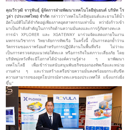
คุณวีรวุฒิ จารุพันธุ์ ผู้จัดการฝ่ายพัฒนาเทคโนโลยีหุ่นยนต์ บริษัท โร
วูล่า (ประเทศไทย) จำกัด
กล่าวว่า"เทคโนโลยีหุ่นยนต์และยานใต้น้ำ
อัตโนมัติไม่ได้จำกัดอยู่เพียงภาคอุตสาหกรรมเท่านั้น ทว่ายังก้าวเข้า
มาเป็นกำลังสำคัญในภารกิจด้านความมั่นคงและการกู้ภัยทางทะเล
การนำ XPLORER และ XGATEWAY มาร่วมจัดแสดงภายในงาน
มหกรรมวิชาการ วิทยาลัยการทัพเรือ ในครั้งนี้ เป็นการตอกย้ำว่าน
วัตกรรมของเราพร้อมสำหรับการปฏิบัติงานในพื้นที่จริง ไม่ว่าจะ
เป็นการตรวจสอบแนวท่อใต้ทะเล หรือภารกิจในสภาวะเสี่ยงภัย โดย
บริษัทมุ่งหวังที่จะมีโอกาสได้นำองค์ความรู้ต่าง ๆ มาพัฒนา
เทคโนโลยี เพื่อเข้าร่วมสนับสนุนพันธกิจของกองทัพเรือและหน่วย
งานต่าง ๆ และร่วมสร้างเครือข่ายความมั่นคงพร้อมยกระดับขีด
ความสามารถของยุทโธปกรณ์ทางทะเลของประเทศให้ แข็งแกร่งยิ่ง
ขึ้น"