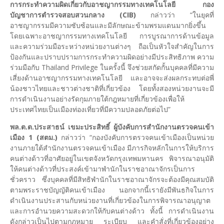
การกระทำความผิดเกี่ยวกับอาชญากรรมทางเทคโนโลยี กอง
บัญชาการตำรวจสอบสวนกลาง (CIB)
กล่าวว่า “ในยุคที่
อาชญากรรมมีความซับซ้อนและมีลักษณะข้ามพรมแดนมากยิ่งขึ้น
โดยเฉพาะอาชญากรรมทางเทคโนโลยี การบูรณาการด้านข้อมูล
และความร่วมมือระหว่างหน่วยงานต่างๆ ถือเป็นหัวใจสำคัญในการ
ป้องกันและปราบปรามการกระทำความผิดอย่างมีประสิทธิภาพ ความ
ร่วมมือกับ Thailand Privilege ในครั้งนี้ จึงช่วยสกัดกั้นบุคคลที่มีความ
เสี่ยงด้านอาชญากรรมทางเทคโนโลยี และอาจจะส่งผลกระทบต่อพี่
น้องชาวไทยและชาวต่างชาติที่เกี่ยวข้อง โดยทั้งสองหน่วยงานจะมี
การดำเนินงานอย่างรัดกุมภายใต้กฎหมายที่เกี่ยวข้องเพื่อให้
ประเทศไทยเป็นเมืองท่องเที่ยวที่มีความปลอดภัยต่อไป”
พล.ต.ต.ประสาธน์ เขมะประสิทธิ์ ผู้บังคับการสำนักงานตรวจคนเข้า
เมือง 1 (สตม.)
กล่าวว่า “กองบังคับการตรวจคนเข้าเมืองเป็นหน่วย
งานภายใต้สำนักงานตรวจคนเข้าเมือง มีภารกิจหลักในการให้บริการ
คนต่างด้าวที่อาศัยอยู่ในเขตจังหวัดกรุงเทพมหานคร พิจารณาอนุมัติ
ให้คนต่างด้าวที่ประสงค์เข้ามาพำนักในราชอาณาจักรเป็นการ
ชั่วคราว ซึ่งบุคคลที่มีสิทธิพำนักในราชอาณาจักรจะต้องมีคุณสมบัติ
ตามพระราชบัญญัติคนเข้าเมือง นอกจากนี้เรายังมีพันธกิจในการ
ดำเนินงานประสานกับหน่วยงานที่เกี่ยวข้องในการพิจารณาอนุญาต
และการอำนวยความสะดวกให้กับคนต่างด้าว ทั้งนี้ การดำเนินงาน
ดังกล่าวเป็นไปตามกฎหมาย ระเบียบ และคำสั่งที่เกี่ยวข้องอย่าง