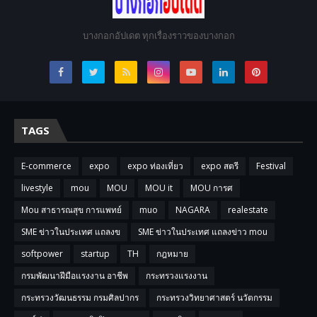
บางกอกอัปเดต ทุกเรื่องราวของบางกอก
TAGS
E-commerce
expo
expo ท่องเที่ยว
expo สตรี
Festival
livestyle
mou
MOU
MOU it
MOU การศ
Mou สาธารณสุข การแพทย์
muo
NAGARA
realestate
SME ข่าวในประเทศ แถลงข
SME ข่าวในประเทศ แถลงข่าว mou
softpower
startup
TH
กฎหมาย
กรมพัฒนาฝีมือแรงงาน อาชีพ
กระทรวงแรงงาน
กระทรวงวัฒนธรรม กรมศิลปากร
กระทรวงวิทยาศาสตร์ นวัตกรรม