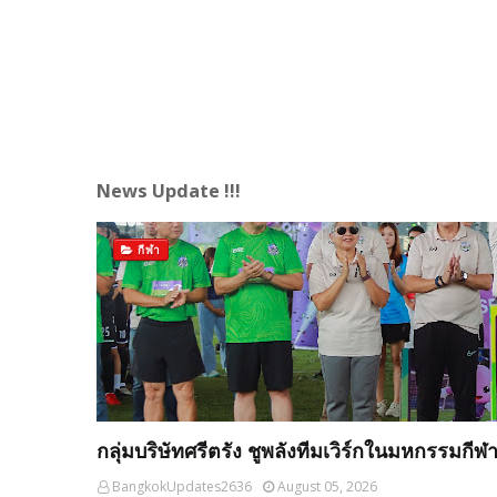
News Update !!!
กีฬา
กลุ่มบริษัทศรีตรัง ชูพลังทีมเวิร์กในมหกรรมกี
BangkokUpdates2636
August 05, 2026