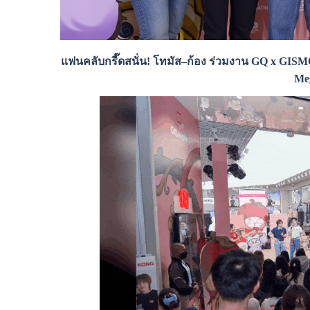
แฟนคลับกรี๊ดสนั่น! โทมัส–ก้อง ร่วมงาน GQ x GIS
Me