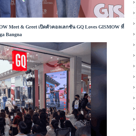
MOW Meet & Greet เปิดตัวคอลเลกชัน GQ Loves GISMOW ที่
ga Bangna