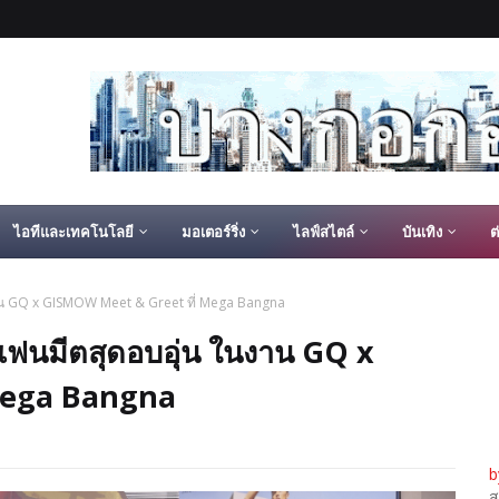
ไอทีและเทคโนโลยี
มอเตอร์ริ่ง
ไลฟ์สไตล์
บันเทิง
ต
น GQ x GISMOW Meet & Greet ที่ Mega Bangna
ฟนมีตสุดอบอุ่น ในงาน GQ x
Mega Bangna
b
ส