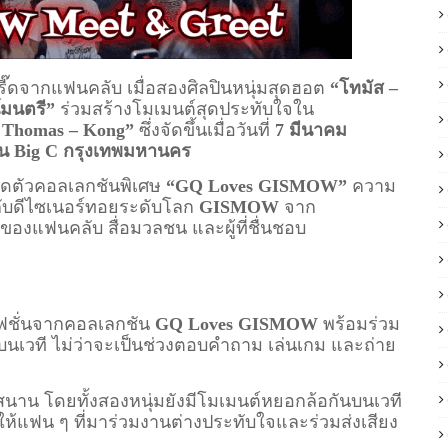
ดจากแฟนคลับ เมื่อสองศิลปินหนุ่มสุดฮอต
“โทมัส –
์มนตรี”
ร่วมสร้างโมเมนต์สุดประทับใจใน
 Thomas – Kong”
ซึ่งจัดขึ้นเมื่อวันที่
7 มีนาคม
ซน Big C กรุงเทพมหานคร
ิดตัวคอลเลกชันพิเศษ
“GQ Loves GISMOW”
ความ
ับดีไซเนอร์ทอยระดับโลก
GISMOW
จาก
องแฟนคลับ สื่อมวลชน และผู้ที่ชื่นชอบ
ชั่นจากคอลเลกชัน
GQ Loves GISMOW
พร้อมร่วม
บนเวที ไม่ว่าจะเป็นช่วงตอบคำถาม เล่นเกม และถ่าย
 โดยทั้งสองหนุ่มยังมีโมเมนต์หยอกล้อกันบนเวที
้แฟน ๆ ที่มาร่วมงานต่างประทับใจและร่วมส่งเสียง