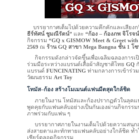
บรรยากาศเต็มไปด้วยความคึกคักและเสียงกรี๊
ธีร์ทัศน์ ชูมณีรัตน์”
และ
“ก้อง – ก้องภพ จิโรจน
กิจกรรม
“GQ x GISMOW Meet & Greet with
2569
ณ
ร้าน GQ สาขา Mega Bangna ชั้น 1 โ
กิจกรรมดังกล่าวจัดขึ้นเพื่อเฉลิมฉลองการเป
ร่วมมือระหว่างแบรนด์เสื้อผ้าสัญชาติไทย
GQ
ก
แบรนด์
FUNCINATING
ท่ามกลางการเข้าร่วมข
วัฒนธรรม
Art Toy
โทมัส–ก้อง สร้างโมเมนต์แฟนมีตสุดใกล้ชิด
ภายในงาน โทมัสและก้องปรากฏตัวในลุคแฟ
พูดคุยกับแฟนคลับอย่างเป็นกันเองผ่านกิจกรรม
ภาพร่วมกับแฟน ๆ
บรรยากาศภายในงานเต็มไปด้วยความสนุกสนาน
ส่งสายตาและทักทายแฟนคลับอย่างใกล้ชิด ทำให
เชียร์ตลอดกิจกรรม