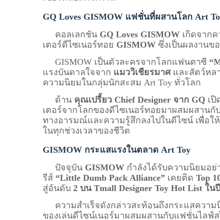
GQ Loves GISMOW แฟชั่นที่ผสานโลก Art To
คอลเลกชัน
GQ Loves GISMOW
เกิดจากค
เตอร์ดีไซเนอร์ทอย
GISMOW
ซึ่งเป็นผลงานขอ
GISMOW เป็นตัวละครจากโลกแฟนตาซี
“M
แรงบันดาลใจจาก
แมววิเชียรมาศ
และสัตว์หลา
ความนิยมในกลุ่มนักสะสม Art Toy ทั่วโลก
ด้าน
คุณเปรี้ยว Chief Designer จาก GQ
เปิ
เตอร์จากโลกของดีไซเนอร์ทอยมาผสมผสานกับเสื
ทางอารมณ์และความรู้สึกลงไปในดีไซน์ เพื่อให้ผ
ในทุกช่วงเวลาของชีวิต
GISMOW กระแสแรงในตลาด Art Toy
ปัจจุบัน
GISMOW
กำลังได้รับความนิยมอย
รีส์
“Little Dumb Pack Alliance”
เคยติด
Top 1
สู่อันดับ
2 บน Tmall Designer Toy Hot List ในป
ความสำเร็จดังกล่าวสะท้อนถึงกระแสความน
ของเล่นดีไซน์เนอร์มาผสมผสานกับแฟชั่นไลฟ์ส