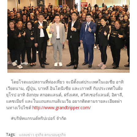
โดยโรดแมปสถานที่ท่องเที่ยว จะมีตั้งแต่ประเทศในเอเชีย อาทิ
เวียดนาม, ญี่ปุ่น, บาหลี อินโดนีเซีย และเกาหลี กับประเทศในฝั่ง
ยุโรป อาทิ อังกฤษ สกอตแลนด์, ฝรั่งเศส, สวิสเซอร์แลนด์, อิตาลี,
แคชเมียร์ และในแถบสแกนดิเนเวีย อยากติดตามรายละเอียดผ่า
นทางเว็ปไซต์
http://www.grandtripper.com
/
#บริษัทแกรนด์ทริปเปอร์ จำกัด
Tags:
แถลงข่าว ธุรกิจ ครบรอบธุรกิจ