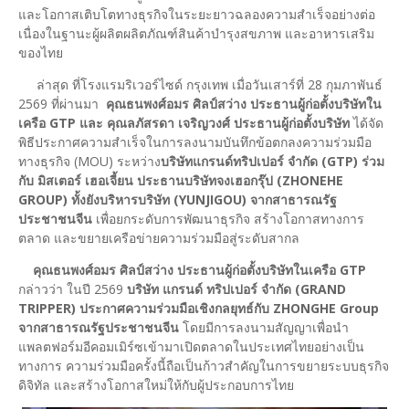
และโอกาสเติบโตทางธุรกิจในระยะยาวฉลองความสำเร็จอย่างต่อ
เนื่องในฐานะผู้ผลิตผลิตภัณฑ์สินค้าบำรุงสขภาพ และอาหารเสริม
ของไทย
ล่าสุด ที่โรงแรมริเวอร์ไซด์ กรุงเทพ เมื่อวันเสาร์ที่ 28 กุมภาพันธ์
2569 ที่ผ่านมา
คุณธนพงศ์อมร ศิลป์สว่าง ประธานผู้ก่อตั้งบริษัทใน
เครือ GTP และ คุณลภัสรดา เจริญวงศ์ ประธานผู้ก่อตั้งบริษัท
ได้จัด
พิธีประกาศความสำเร็จในการลงนามบันทึกข้อตกลงความร่วมมือ
ทางธุรกิจ (MOU) ระหว่าง
บริษัทแกรนด์ทริปเปอร์ จำกัด (GTP) ร่วม
กับ มิสเตอร์ เฮอเจี้ยน ประธานบริษัทจงเฮอกรุ๊ป (ZHONEHE
GROUP) ทั้งยังบริหารบริษัท (YUNJIGOU) จากสาธารณรัฐ
ประชาชนจีน
เพื่อยกระดับการพัฒนาธุรกิจ สร้างโอกาสทางการ
ตลาด และขยายเครือข่ายความร่วมมือสู่ระดับสากล
คุณธนพงศ์อมร ศิลป์สว่าง ประธานผู้ก่อตั้งบริษัทในเครือ GTP
กล่าวว่า ในปี 2569
บริษัท แกรนด์ ทริปเปอร์ จำกัด (GRAND
TRIPPER) ประกาศความร่วมมือเชิงกลยุทธ์กับ ZHONGHE Group
จากสาธารณรัฐประชาชนจีน
โดยมีการลงนามสัญญาเพื่อนำ
แพลตฟอร์มอีคอมเมิร์ซเข้ามาเปิดตลาดในประเทศไทยอย่างเป็น
ทางการ ความร่วมมือครั้งนี้ถือเป็นก้าวสำคัญในการขยายระบบธุรกิจ
ดิจิทัล และสร้างโอกาสใหม่ให้กับผู้ประกอบการไทย