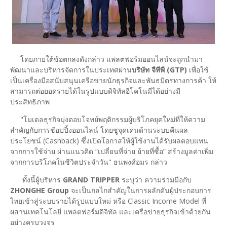
โดยภายใต้ข้อตกลงดังกล่าว แพลตฟอร์มออนไลน์จะถูกนำมา
พัฒนาและบริหารจัดการในประเทศผ่าน
บริษัท จีทีพี (GTP)
เพื่อใช้
เป็นเครื่องมือสนับสนุนเครือข่ายนักธุรกิจและพันธมิตรทางการค้า ให้
สามารถต่อยอดรายได้ในรูปแบบดิจิทัลอีโคโนมีได้อย่างมี
ประสิทธิภาพ
"โมเดลธุรกิจมุ่งตอบโจทย์พฤติกรรมผู้บริโภคยุคใหม่ที่ให้ความ
สำคัญกับการช้อปปิ้งออนไลน์ โดยชูจุดเด่นด้านระบบคืนผล
ประโยชน์ (Cashback) ซึ่งเปิดโอกาสให้ผู้ใช้งานได้รับผลตอบแทน
จากการใช้จ่าย ผ่านแนวคิด “เปลี่ยนที่จ่าย ย้ายที่ซื้อ” สร้างมูลค่าเพิ่ม
จากการบริโภคในชีวิตประจำวัน" ธนพงศ์อมร กล่าว
ทั้งนี้ผู้บริหาร
GRAND TRIPPER
ระบุว่า ความร่วมมือกับ
ZHONGHE Group
จะเป็นกลไกสำคัญในการผลักดันผู้ประกอบการ
ไทยเข้าสู่ระบบรายได้รูปแบบใหม่ หรือ Classic Income Model ที่
ผสานเทคโนโลยี แพลตฟอร์มดิจิทัล และเครือข่ายธุรกิจเข้าด้วยกัน
อย่างครบวงจร