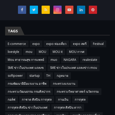
TAGS
E-commerce
expo
expo ท่องเที่ยว
expo สตรี
Festival
livestyle
mou
MOU
MOU it
MOU การศ
Mou สาธารณสุข การแพทย์
muo
NAGARA
realestate
SME ข่าวในประเทศ แถลงข
SME ข่าวในประเทศ แถลงข่าว mou
softpower
startup
TH
กฎหมาย
กรมพัฒนาฝีมือแรงงาน อาชีพ
กระทรวงแรงงาน
กระทรวงวัฒนธรรม กรมศิลปากร
กระทรวงวิทยาศาสตร์ นวัตกรรม
กอล์ฟ
กาชาด ศิลปิน การกุศล
กานเงิน
การกุศล
การกุศล ศิลปิน ข่าวในประเทศ
การกุศล ศิลปิน ดารา