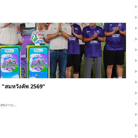
ฬา "สมหวังคัพ 2569"
างสุขภาวะ…