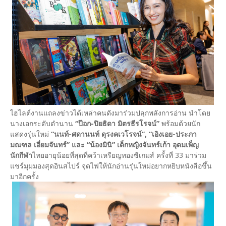
ไฮไลต์งานแถลงข่าวได้เหล่าคนดังมาร่วมปลุกพลังการอ่าน นำโดย
นางเอกระดับตำนาน
“ป๊อก-ปิยธิดา มิตรธีรโรจน์”
พร้อมด้วยนัก
แสดงรุ่นใหม่
“นนท์-ศดานนท์ ดุรงคเวโรจน์”, “เอิงเอย-ประภา
มณฑล เอี่ยมจันทร์” และ “น้องมินิ” เด็กหญิงจันทร์เก้า อุดมเพ็ญ
นักกีฬา
ไทยอายุน้อยที่สุดที่คว้าเหรียญทองซีเกมส์ ครั้งที่ 33 มาร่วม
แชร์มุมมองสุดอินสไปร์ จุดไฟให้นักอ่านรุ่นใหม่อยากหยิบหนังสือขึ้น
มาอีกครั้ง