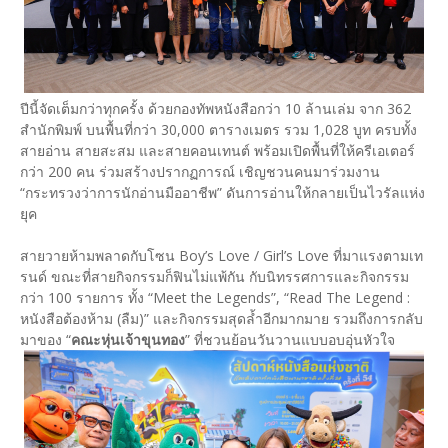
ปีนี้จัดเต็มกว่าทุกครั้ง ด้วยกองทัพหนังสือกว่า 10 ล้านเล่ม จาก 362
สำนักพิมพ์ บนพื้นที่กว่า 30,000 ตารางเมตร รวม 1,028 บูท ครบทั้ง
สายอ่าน สายสะสม และสายคอนเทนต์ พร้อมเปิดพื้นที่ให้ครีเอเตอร์
กว่า 200 คน ร่วมสร้างปรากฏการณ์ เชิญชวนคนมาร่วมงาน
“กระทรวงว่าการนักอ่านมืออาชีพ” ดันการอ่านให้กลายเป็นไวรัลแห่ง
ยุค
สายวายห้ามพลาดกับโซน Boy’s Love / Girl’s Love ที่มาแรงตามเท
รนด์ ขณะที่สายกิจกรรมก็ฟินไม่แพ้กัน กับนิทรรศการและกิจกรรม
กว่า 100 รายการ ทั้ง “Meet the Legends”, “Read The Legend :
หนังสือต้องห้าม (ลืม)” และกิจกรรมสุดล้ำอีกมากมาย รวมถึงการกลับ
มาของ “
คณะหุ่นเจ้าขุนทอง
” ที่ชวนย้อนวันวานแบบอบอุ่นหัวใจ