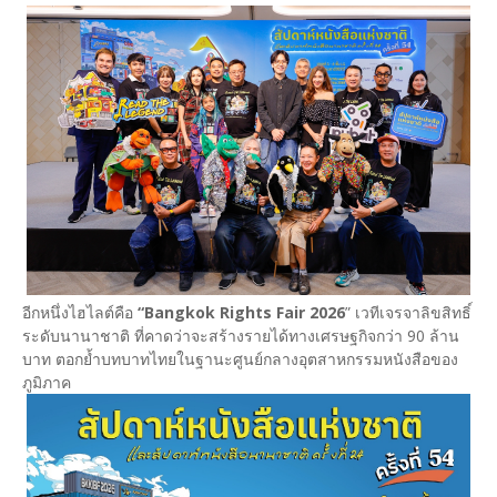
อีกหนึ่งไฮไลต์คือ
“Bangkok Rights Fair 2026
” เวทีเจรจาลิขสิทธิ์
ระดับนานาชาติ ที่คาดว่าจะสร้างรายได้ทางเศรษฐกิจกว่า 90 ล้าน
บาท ตอกย้ำบทบาทไทยในฐานะศูนย์กลางอุตสาหกรรมหนังสือของ
ภูมิภาค