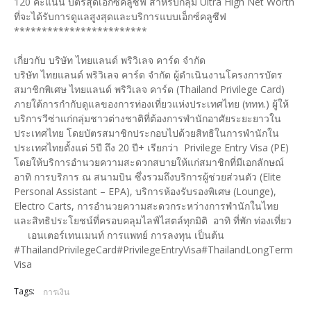
120 คะแนน บัตรสุดเอ็กซ์คลูซีฟ สำหรับกลุ่ม Ultra High Net Worth
ที่จะได้รับการดูแลสูงสุดและบริการแบบเอ็กซ์คลูซีฟ ​
************************
เกี่ยวกับ บริษัท ไทยแลนด์ พริวิเลจ คาร์ด จำกัด
บริษัท ไทยแลนด์ พริวิเลจ คาร์ด จำกัด ผู้ดำเนินงานโครงการบัตร
สมาชิกพิเศษ ไทยแลนด์ พริวิเลจ คาร์ด (Thailand Privilege Card)
ภายใต้การกำกับดูแลของการท่องเที่ยวแห่งประเทศไทย (ททท.) ผู้ให้
บริการวีซ่าแก่กลุ่มชาวต่างชาติที่ต้องการพำนักอาศัยระยะยาวใน
ประเทศไทย โดยบัตรสมาชิกประกอบไปด้วยสิทธิในการพำนักใน
ประเทศไทยตั้งแต่ 5ปี ถึง 20 ปี+ เรียกว่า Privilege Entry Visa (PE)
โดยให้บริการอำนวยความสะดวกสบายให้แก่สมาชิกที่มีเอกลักษณ์
อาทิ การบริการ ณ สนามบิน ซึ่งรวมถึงบริการผู้ช่วยส่วนตัว (Elite
Personal Assistant – EPA), บริการห้องรับรองพิเศษ (Lounge),
Electro Carts, การอำนวยความสะดวกระหว่างการพำนักในไทย
และสิทธิประโยชน์ที่ครอบคลุมไลฟ์ไสตล์ทุกมิติ อาทิ ที่พัก ท่องเที่ยว
เอนเตอร์เทนเมนท์ การแพทย์ การลงทุน เป็นต้น
#ThailandPrivilegeCard#PrivilegeEntryVisa#ThailandLongTerm
Visa
Tags:
การเงิน