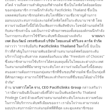
สไตล์ รวมถึงความสำคัญของกีฬากอล์ฟ ซึ่งเป็นไลฟ์สไตล์ยอดนิยม
ของกลุ่มสมาชิก การผนึกกำลังกับ Pacificlinks Thailand ซึ่งเป็น
แพลตฟอร์มสมาชิกกอล์ฟระดับโลกที่มีความเชี่ยวชาญด้านการ
ออกแบบประสบการณ์และกอล์ฟไลฟ์สไตล์ในระดับนานาชาติ โดย
ความร่วมมือครั้งนี้มิได้เป็นเพียงการเพิ่มสิทธิประโยชน์ด้านกอล์ฟให้
กับสมาชิกเท่านั้น แต่เป็นการนำศักยภาพของทั้งสององค์กรผนึกกำลัง
ในการยกระดับการใช้ชีวิตระดับพรีเมียมอย่างแท้จริง
นายมนา
เทศ อันนวัฒน์ เพรสซิเดนท์ บริษัท ไทยแลนด์ พริวิเลจ คาร์ด จำกัด
กล่าวว่า "การจับมือกับ
Pacificlinks Thailand ใน
ครั้งนี้ นับเป็น
ก้าวที่สำคัญในการขยายพันธมิตรด้านสนามกอล์ฟพร้อมยกระดับ
บริการไปสู่ระดับสากล สอดคล้องกับแนวคิด “Freedom of Choices”
ซึ่งสมาชิกสามารถใช้บริการได้ครอบคลุมทั้งในไทยและต่างประเทศ
ในสนามกอล์ฟที่มีมาตรฐานระดับโลก ความร่วมมือในครั้งนี้ยังตอบ
สนองความต้องการของกลุ่มสมาชิกที่ชื่นชอบกีฬากอล์ฟ ซึ่งเป็นกลุ่มที่
มีศักยภาพสูง สามารถใช้ชีวิตและทำกิจกรรมที่ชื่นชอบได้อย่างไร้ขีด
จำกัด”
ด้าน
นางสาวโคโค จาง, CEO Pacificlinks Group
กล่าวเสริมว่า
"เรามีความยินดีเป็นอย่างยิ่งที่ได้ร่วมเป็นพันธมิตรกับ Thailand
Privilege Card ด้วยเครือข่ายสนามกอล์ฟระดับโลกและความพร้อม
ในการให้บริการระดับพรีเมียมของเรา เรามั่นใจว่าจะสามารถส่ง
มอบประสบการณ์การเล่นกอล์ฟที่ดีที่สุด และดูแลสมาชิกของ