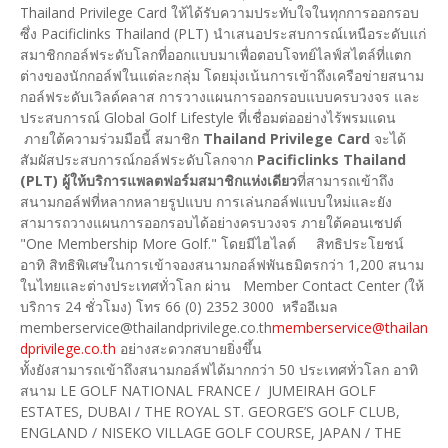
Thailand Privilege Card ให้ได้รับความประทับใจในทุกการออกรอบ
ซึ่ง Pacificlinks Thailand (PLT) นำเสนอประสบการณ์เหนือระดับแก่
สมาชิกกอล์ฟระดับโลกที่ออกแบบมาเพื่อตอบโจทย์ไลฟ์สไตล์ที่แตก
ต่างของนักกอล์ฟในแต่ละกลุ่ม โดยมุ่งเน้นการเข้าถึงเครือข่ายสนาม
กอล์ฟระดับเวิลด์คลาส การวางแผนการออกรอบแบบครบวงจร และ
ประสบการณ์ Global Golf Lifestyle ที่เชื่อมต่ออย่างไร้พรมแดน
ภายใต้ความร่วมมือนี้ สมาชิก
Thailand Privilege Card
จะได้
สัมผัสประสบการณ์กอล์ฟระดับโลกจาก
Pacificlinks Thailand
(PLT) ผู้ให้บริการแพลตฟอร์มสมาชิกแห่งเดียว
ที่สามารถเข้าถึง
สนามกอล์ฟที่หลากหลายรูปแบบ การเล่นกอล์ฟแบบใหม่และยัง
สามารถวางแผนการออกรอบได้อย่างครบวงจร ภายใต้คอนเซปต์
"One Membership More Golf." โดยมีไฮไลต์ สิทธิประโยชน์
อาทิ สิทธิพิเศษในการเข้าจองสนามกอล์ฟพันธมิตรกว่า 1,200 สนาม
ในไทยและต่างประเทศทั่วโลก ผ่าน Member Contact Center (ให้
บริการ 24 ชั่วโมง) โทร 66 (0) 2352 3000 หรืออีเมล
memberservice@thailandprivilege.co.th
memberservice@thailan
dprivilege.co.th
อย่างสะดวกสบายยิ่งขึ้น
ทั้งยังสามารถเข้าถึงสนามกอล์ฟได้มากกว่า 50 ประเทศทั่วโลก อาทิ
สนาม LE GOLF NATIONAL FRANCE / JUMEIRAH GOLF
ESTATES, DUBAI / THE ROYAL ST. GEORGE’S GOLF CLUB,
ENGLAND / NISEKO VILLAGE GOLF COURSE, JAPAN / THE