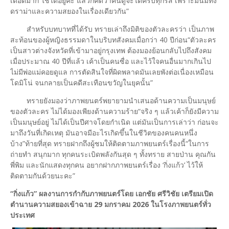
เดือดมาก ใช้ได้อยู่ค่ะ แล้วก็คิดว่าคนดูจะได้ครบทุกรส เพราะมันมีทั้ง
ดราม่าและความสยองในเรื่องเดียวกัน”
สำหรับบทบาทที่ได้รับ ทรายเล่าถึงมิติของตัวละครว่า เป็นภาพ
สะท้อนของผู้หญิงธรรมดาในบริบทสังคมเมื่อกว่า 40 ปีก่อน“ตัวละคร
เป็นสาวต่างจังหวัดที่เข้ามาอยู่กรุงเทพ ต้องมองย้อนกลับไปถึงสังคม
เมื่อประมาณ 40 ปีที่แล้ว เค้าเป็นคนซื่อ และไว้ใจคนอื่นมากเกินไป
ไม่มีพ่อแม่คอยดูแล การตัดสินใจที่ผิดพลาดมันเลยพังต่อเนื่องเหมือน
โดมิโน่ จนกลายเป็นคดีสะเทือนขวัญในยุคนั้น”
ทรายยังมองว่าภาพยนตร์พยายามนำเสนอด้านความเป็นมนุษย์
ของตัวละคร ไม่ได้มองเพียงด้านความร้าย“จริง ๆ แล้วเค้าก็ยังมีความ
เป็นมนุษย์อยู่ ไม่ได้เป็นปีศาจโดยกำเนิด แต่มันเป็นการเล่าว่า ก่อนจะ
มาถึงวันที่เกิดเหตุ มันอาจมีอะไรเกิดขึ้นในชีวิตของคนคนหนึ่ง
บ้าง”ท้ายที่สุด ทรายฝากถึงผู้ชมให้ติดตามภาพยนตร์เรื่องนี้“ในการ
ถ่ายทำ สนุกมาก ทุกคนระเบิดพลังกันสุด ๆ ทั้งทราย สายป่าน คุณกัน
พี่พิม และนักแสดงทุกคน อยากฝากภาพยนตร์เรื่อง ‘กิ่งแก้ว’ ไว้ให้
ติดตามกันด้วยนะคะ”
“กิ่งแก้ว” ผลงานการกำกับภาพยนตร์โดย เอกชัย ศรีวิชัย เตรียมเปิด
ตำนานความสยอง
เข้าฉาย 29 มกราคม 2026 ในโรงภาพยนตร์ทั่ว
ประเทศ