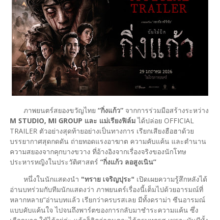
ภาพยนตร์สยองขวัญไทย
“กิ่งแก้ว”
จากการร่วมมือสร้างระหว่าง
M STUDIO, MI GROUP และ แม่เรียงฟิล์ม
ได้ปล่อย OFFICIAL
TRAILER ตัวอย่างสุดท้ายอย่างเป็นทางการ เรียกเสียงฮือฮาด้วย
บรรยากาศสุดกดดัน ถ่ายทอดแรงอาฆาต ความคับแค้น และตำนาน
ความสยองจากคุกบางขวาง ที่อ้างอิงจากเรื่องจริงของนักโทษ
ประหารหญิงในประวัติศาสตร์
“กิ่งแก้ว ลอสูงเนิน”
หนึ่งในนักแสดงนำ
"ทราย เจริญปุระ"
เปิดเผยความรู้สึกหลังได้
อ่านบทร่วมกับทีมนักแสดงว่า ภาพยนตร์เรื่องนี้เต็มไปด้วยอารมณ์ที่
หลากหลาย“อ่านบทแล้ว เรียกว่าครบรสเลย มีทั้งดราม่า ซีนอารมณ์
แบบคับแค้นใจ ไปจนถึงพาร์ตของการกลับมาชำระความแค้น ซึ่ง