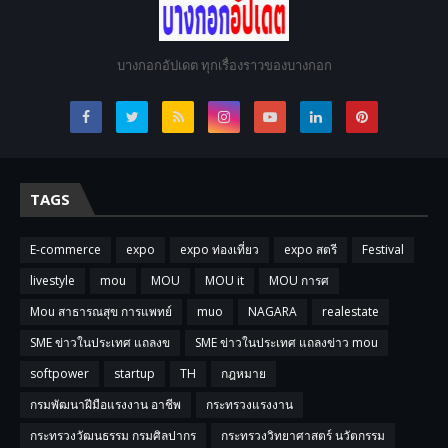
บางกอกอัปเดต ทุกเรื่องราวของบางกอก
TAGS
E-commerce
expo
expo ท่องเที่ยว
expo สตรี
Festival
livestyle
mou
MOU
MOU it
MOU การศ
Mou สาธารณสุข การแพทย์
muo
NAGARA
realestate
SME ข่าวในประเทศ แถลงข
SME ข่าวในประเทศ แถลงข่าว mou
softpower
startup
TH
กฎหมาย
กรมพัฒนาฝีมือแรงงาน อาชีพ
กระทรวงแรงงาน
กระทรวงวัฒนธรรม กรมศิลปากร
กระทรวงวิทยาศาสตร์ นวัตกรรม