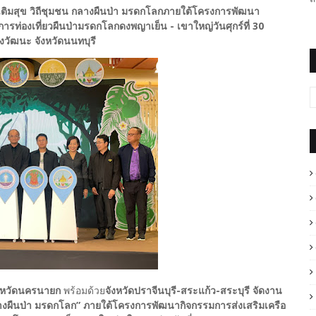
ิมสุข วิถีชุมชน กลางผืนป่า มรดกโลกภายใต้โครงการพัฒนา
รท่องเที่ยวผืนป่ามรดกโลกดงพญาเย็น - เขาใหญ่วันศุกร์ที่ 30
งวัฒนะ จังหวัดนนทบุรี
งหวัดนครนายก
พร้อมด้วย
จังหวัดปราจีนบุรี-สระแก้ว-สระบุรี จัดงาน
งผืนป่า มรดกโลก” ภายใต้โครงการพัฒนากิจกรรมการส่งเสริมเครือ