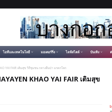
ไอทีและเทคโนโลยี
มอเตอร์ริ่ง
ไลฟ์สไตล์
บันเทิง
ต
 YAI FAIR เติมสุข วิถีชุมชน กลางผืนป่า มรดกโลก
HAYAYEN KHAO YAI FAIR เติมสุข
b
ส