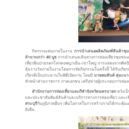
กิจกรรมเด่นภายในงาน :
การนำเสนอผลิตภัณฑ์สินค้าชุมช
จำนวนกว่า 40 บูธ
การนำเสนอเส้นทางการท่องเที่ยวชุมชนแล
เที่ยวผืนป่ามรดกโลกดงพญาเย็น-เขาใหญ่ การแสดงจากศิลปิ
ลุ้นรางวัลภายในงานโดยการจัดกิจกรรมในครั้งนี้ ได้รับเกียร
เกียรติเป็นประธานในพิธีเปิดงาน โดยมี
นายคมสันต์ สุมะนาถ
หัวหน้าส่วนราชการ ภาคเอกชน เครือข่ายผู้ประกอบการท่องเที
สำนักงานการท่องเที่ยวและกีฬาจังหวัดนครนายก
หวังเป
และประชาสัมพันธ์สินค้าและบริการทางการท่องเที่ยว และเชื
สระบุรี
กับภูมิภาคอื่นๆ เพิ่มโอกาสในการสร้างรายได้กระตุ้
ยั่งยืน