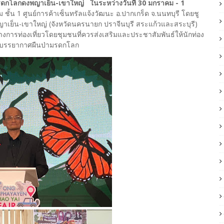
มรดกโลกดงพญาเย็น-เขาใหญ่ ในระหว่างวันที่ 30 มกราคม - 1
ม ชั้น 1 ศูนย์การค้าเซ็นทรัลแจ้งวัฒนะ อ.ปากเกร็ด จ.นนทบุรี โดยชู
าเย็น-เขาใหญ่ (จังหวัดนครนายก ปราจีนบุรี สระแก้วและสระบุรี)
ารทางการท่องเที่ยวโดยชุมชนที่ควรส่งเสริมและประชาสัมพันธ์ให้นักท่อง
มผัสบรรยากาศผืนป่ามรดกโลก