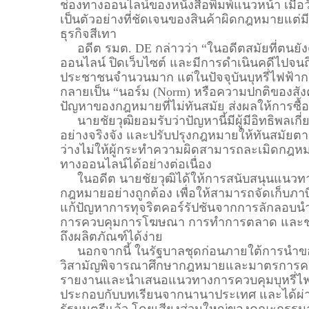
ช่องทางออนไลน์ของหนังสือพิมพ์แนวหน้า เมื่อว
เป็นตัวอย่างที่ชัดเจนของสินค้าผิดกฎหมายแต่
ธุรกิจสีเทา
อดีต รมต. DE กล่าวว่า “ในอดีตสมัยที่ตนยังด
ออนไลน์ ปิดเว็บไซต์ และมีการดำเนินคดีไปจนถึง
ประชาชนจำนวนมาก แต่ในปัจจุบันบุหรี่ไฟฟ้า
กลายเป็น “นอร์ม (Norm) หรือความปกติของสังคม”
ปัญหาของกฎหมายที่ไม่ทันสมัย ส่งผลให้การซื้
นายชัยวุฒิยอมรับว่าปัญหานี้มีผู้มีอิทธิพลเกี
อย่างจริงจัง และปรับปรุงกฎหมายให้ทันสมัยต
ว่างไม่ให้ผู้กระทำความผิดสามารถละเมิดกฎหม
ทางออนไลน์ได้อย่างต่อเนื่อง
ในอดีต นายชัยวุฒิได้ให้การสนับสนุนแนวทางย
กฎหมายอย่างถูกต้อง เพื่อให้สามารถจัดเก็บภาษี
แก้ปัญหาการทุจริตคอร์รัปชันจากการลักลอบนำเ
การควบคุมการโฆษณา การทำการตลาด และช่องท
ถึงผลิตภัณฑ์ได้ง่าย
นอกจากนี้ ในรัฐบาลชุดก่อนภายใต้การนำของ
วิสามัญพิจารณาศึกษากฎหมายและมาตรการควบคุ
รายงานและนำเสนอแนวทางการควบคุมบุหรี่ไฟฟ้า 
ประกอบกับบทเรียนจากนานาประเทศ และได้ผ่