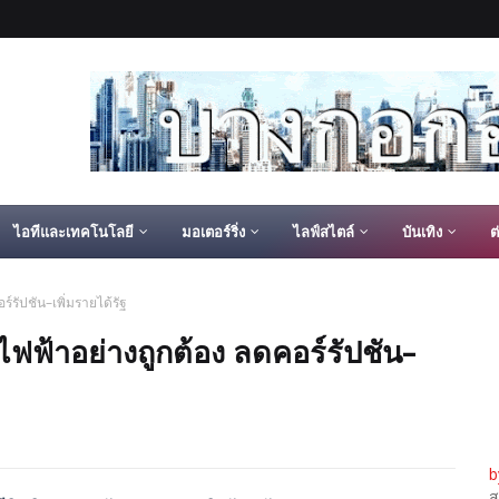
ไอทีและเทคโนโลยี
มอเตอร์ริ่ง
ไลฟ์สไตล์
บันเทิง
ต
์รัปชัน–เพิ่มรายได้รัฐ
ไฟฟ้าอย่างถูกต้อง ลดคอร์รัปชัน–
b
ส