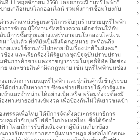
ันที่ 11 พฤศจิกายน 2568 โดยยกกรณี “บุหรี่ไฟฟ้า”
มีขายเกลื่อนบนโลกออนไลน์ รวมทั้งการเชื่อมโยงกับ
ำรงตำแหน่งรัฐมนตรีมีการจับกุมร้านขายบุหรี่ไฟฟ้า
การจับกุมผู้ใช้งาน ซึ่งสร้างความเดือดร้อนให้กับ
กลับมีการซื้อขายอย่างแพร่หลายบนโลกออนไลน์จน
 ไปแล้ว ทั้งที่ยังเป็นสิ่งผิดกฎหมาย สะท้อนถึง
อขายและใช้งานทั่วไปกลายเป็นเรื่องปกติในสังคม”
่ยวข้อง และเรียกร้องให้รัฐบาลชุดปัจจุบันปราบปราม
ามทันการค้าขายและอาชญากรรมในยุคดิจิทัล ปิดช่อง
าย และขายสินค้าผิดกฎหมาย เช่น บุหรี่ไฟฟ้าบนช่อง
กเลิกการแบนบุหรี่ไฟฟ้า และนำสินค้านี้เข้าสู่ระบบ
ได้อย่างเป็นทางการ ซึ่งจะช่วยเพิ่มรายได้เข้ารัฐและ
ข้าและจำหน่ายได้อย่างเบ็ดเสร็จ พร้อมทั้งจะต้องมี
างขายอย่างเข้มงวด เพื่อป้องกันไม่ให้เยาวชนเข้า
พรรคเพื่อไทย ได้มีการจัดตั้งคณะกรรมาธิการ
มกำกับบุหรี่ไฟฟ้าในประเทศไทย ซึ่งได้จัดทำ
โดยมีการรับฟังเสียงจากผู้มีส่วนเกี่ยวข้อง
านการรับทราบจากสภาผู้แทนราษฎร ส่งต่อไปยังคณะ