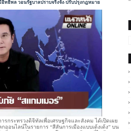
ทา-ผู้มีอิทธิพล วอนรัฐบาลปราบจริงจัง-ปรับปรุงกฎหมาย
รกระทรวงดิจิทัลเพื่อเศรษฐกิจและสังคม ได้เปิดเผย
ลกออนไลน์ในรายการ “สีสันการเมืองแบบเด้งเด้ง” บน