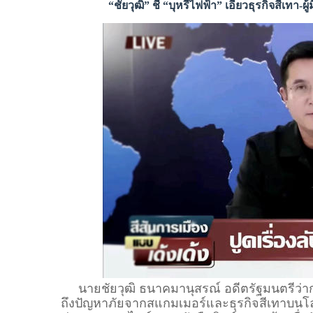
“ชัยวุฒิ” ชี้ “บุหรี่ไฟฟ้า” เอี่ยวธุรกิจสีเ
นายชัยวุฒิ ธนาคมานุสรณ์ อดีตรัฐมนตรีว่ากา
ถึงปัญหาภัยจากสแกมเมอร์และธุรกิจสีเทาบนโ