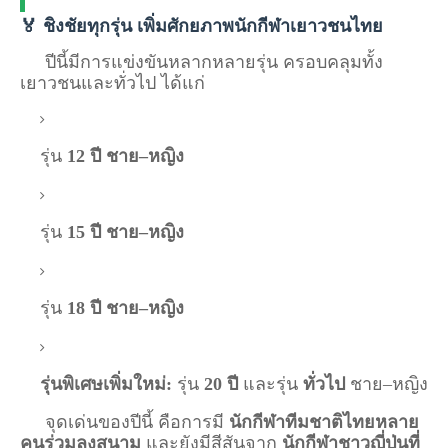
🏅 ชิงชัยทุกรุ่น เพิ่มศักยภาพนักกีฬาเยาวชนไทย
ปีนี้มีการแข่งขันหลากหลายรุ่น ครอบคลุมทั้ง
เยาวชนและทั่วไป ได้แก่
รุ่น
12 ปี ชาย–หญิง
รุ่น
15 ปี ชาย–หญิง
รุ่น
18 ปี ชาย–หญิง
รุ่นพิเศษเพิ่มใหม่:
รุ่น
20 ปี
และรุ่น
ทั่วไป
ชาย–หญิง
จุดเด่นของปีนี้ คือการมี
นักกีฬาทีมชาติไทยหลาย
คนร่วมลงสนาม
และยังมีสีสันจาก
นักกีฬาชาวญี่ปุ่นที่