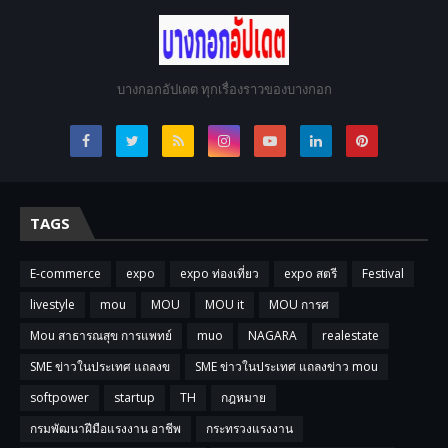
บางกอกอัปเดต ทุกเรื่องราวของบางกอก
TAGS
E-commerce
expo
expo ท่องเที่ยว
expo สตรี
Festival
livestyle
mou
MOU
MOU it
MOU การศ
Mou สาธารณสุข การแพทย์
muo
NAGARA
realestate
SME ข่าวในประเทศ แถลงข
SME ข่าวในประเทศ แถลงข่าว mou
softpower
startup
TH
กฎหมาย
กรมพัฒนาฝีมือแรงงาน อาชีพ
กระทรวงแรงงาน