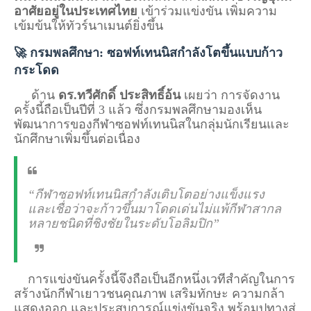
อาศัยอยู่ในประเทศไทย
เข้าร่วมแข่งขัน เพิ่มความ
เข้มข้นให้ทัวร์นาเมนต์ยิ่งขึ้น
🚀 กรมพลศึกษา: ซอฟท์เทนนิสกำลังโตขึ้นแบบก้าว
กระโดด
ด้าน
ดร.ทวีศักดิ์ ประสิทธิ์อ้น
เผยว่า การจัดงาน
ครั้งนี้ถือเป็นปีที่ 3 แล้ว ซึ่งกรมพลศึกษามองเห็น
พัฒนาการของกีฬาซอฟท์เทนนิสในกลุ่มนักเรียนและ
นักศึกษาเพิ่มขึ้นต่อเนื่อง
“กีฬาซอฟท์เทนนิสกำลังเติบโตอย่างแข็งแรง
และเชื่อว่าจะก้าวขึ้นมาโดดเด่นไม่แพ้กีฬาสากล
หลายชนิดที่ชิงชัยในระดับโอลิมปิก”
การแข่งขันครั้งนี้จึงถือเป็นอีกหนึ่งเวทีสำคัญในการ
สร้างนักกีฬาเยาวชนคุณภาพ เสริมทักษะ ความกล้า
แสดงออก และประสบการณ์แข่งขันจริง พร้อมปูทางสู่