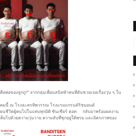
่อของลูกกู?” จากกลุ่มเพื่อนสนิทห้าคนที่ดันซวยเจอเรื่องวุ่น ๆ ใน
ตุลาคมนี้ ณ โรงละครทิพวรรณ โรงแรมแกรนด์ริชมอนด์
ี่ยนชีวิตผู้คนไปในแทบทุกมิติ ซินเซียร์ ฮอท กลับมาพร้อมผลงาน
เต็มไปด้วยความวุ่นวาย ความลับที่ซุกอยู่ใต้พรม และมิตรภาพของ