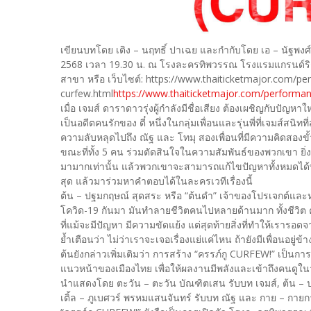
เขียนบทโดย เติง – นฤทธิ์ ปาเฉย และกำกับโดย เอ – นัฐพงศ์
2568 เวลา 19.30 น. ณ โรงละครทิพวรรณ โรงแรมแกรนด์ริช
สาขา หรือ เว็บไซต์: https://www.thaiticketmajor.com/p
curfew.html
https://www.thaiticketmajor.com/performa
เมื่อ เจมส์ ดาราดาวรุ่งผู้กำลังมีชื่อเสียง ต้องเผชิญกับปัญห
เป็นอดีตคนรักของ ตี๋ หนึ่งในกลุ่มเพื่อนและรุ่นพี่ที่เจมส์สนิทที
ความลับหลุดไปถึง ณัฐ และ โทมุ สองเพื่อนที่มีความคิดสองข
ขณะที่ทั้ง 5 คน ร่วมตัดสินใจในความสัมพันธ์ของพวกเขา ยิ่ง
มามากเท่านั้น แล้วพวกเขาจะสามารถแก้ไขปัญหาทั้งหมดได้ทั
สุด แล้วมาร่วมหาคำตอบได้ในละครเวทีเรื่องนี้
ต้น – ปฐมกฤษณ์ สุดสระ หรือ “ต้นดำ” เจ้าของโปรเจกต์และหน
โควิด-19 กันมา มันทำลายชีวิตคนไปหลายด้านมาก ทั้งชีวิต ค
ที่แม้จะมีปัญหา มีความขัดแย้ง แต่สุดท้ายสิ่งที่ทำให้เรารอดจ
ย้ำเตือนว่า ไม่ว่าเราจะเจอเรื่องแย่แค่ไหน ถ้ายังมีเพื่อนอยู่
ต้นยังกล่าวเพิ่มเติมว่า การสร้าง “ครรภ์กู CURFEW!” เป็นการร
แนวหน้าของเมืองไทย เพื่อให้ผลงานมีพลังและเข้าถึงคนดูใน
นำแสดงโดย ตะวัน – ตะวัน บัณฑิตเสน รับบท เจมส์, ต้น – ปฐ
เติ้ล – ภูเบศวร์ พรหมแสนจันทร์ รับบท ณัฐ และ กาย – กายก