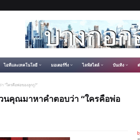
ไอทีและเทคโนโลยี
มอเตอร์ริ่ง
ไลฟ์สไตล์
บันเทิง
ต
า “ใครคือพ่อของลูกกู?”
ชวนคุณมาหาคำตอบว่า “ใครคือพ่อ
b
ส