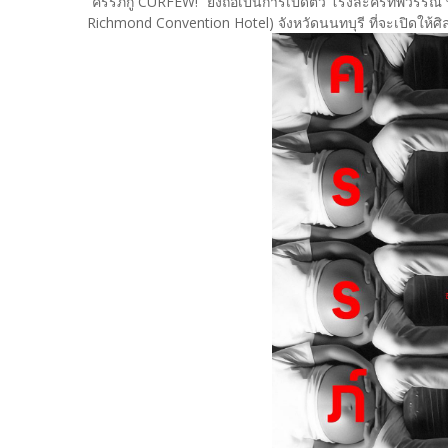
“ครรภ์กู CURFEW!” ยังถือเป็นการเปิดตัว โรงละครทิพวรรณ 
Richmond Convention Hotel) จังหวัดนนทบุรี ที่จะเปิดใ