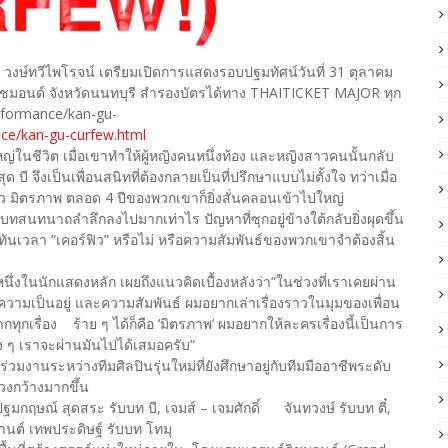
 วงษ์ทวีไพโรจน์ เตรียมเปิดการแสดงรอบปฐมทัศน์วันที่ 31 ตุลาคม
มอนด์ จังหวัดนนทบุรี สำรองบัตรได้ทาง THAITICKET MAJOR ทุก
erformance/kan-gu-
nce/kan-gu-curfew.html
าใหญ่ในชีวิต เมื่อเขาทำให้ผู้หญิงคนหนึ่งท้อง และหญิงสาวคนนั้นกลับ
่สุด บี จึงเป็นเพื่อนสนิทที่ต้องกลายเป็นที่ปรึกษาแบบไม่ตั้งใจ ทว่าเมื่อ
ั้ว มิตรภาพ ตลอด 4 ปีของพวกเขาก็ยิ่งสั่นคลอนเข้าไปใหญ่
บทสนทนาถลำลึกลงไปมากเท่าไร ปัญหาที่ซุกอยู่ข้างใต้กลับยิ่งผุดขึ้น
นเวลา “เคอร์ฟิว” หรือไม่ หรือความสัมพันธ์ของพวกเขาจำต้องสิ้น
ึ่งในนักแสดงหลัก เผยถึงแนวคิดเบื้องหลังว่า“ในช่วงที่เราเคยผ่าน
วามเป็นอยู่ และความสัมพันธ์ ผมอยากเล่าเรื่องราวในมุมของเพื่อน
ากทุกเรื่อง ร้าย ๆ ได้ก็คือ ‘มิตรภาพ’ ผมอยากให้ละครเรื่องนี้เป็นการ
ข้าง ๆ เราจะผ่านมันไปได้เสมอครับ”
่วมงานระหว่างทีมศิลปินรุ่นใหม่ที่ยังศึกษาอยู่กับทีมมืออาชีพระดับ
วงกว้างมากขึ้น
มกฤษณ์ สุดสระ รับบท บี, เจมส์ – เจมศักดิ์ จันทวงษ์ รับบท ตี๋,
านต์ เทพประดิษฐ์ รับบท โทมุ