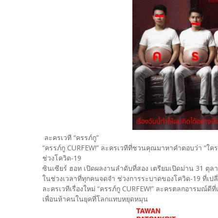
ละครเวที “ครรภ์กู”
“ครรภ์กู CURFEW!” ละครเวทีที่ชวนคุณมาหาคำตอบว่า “ใครคือพ
ช่วงโควิด-19
ซินเซียร์ ฮอท เปิดผลงานลำดับที่สอง เตรียมเปิดม่าน 31 
ในช่วงเวลาที่ทุกคนจดจำ ช่วงการระบาดของโควิด-19 ที่เปล
ละครเวทีเรื่องใหม่ “ครรภ์กู CURFEW!” ละครตลกอารมณ์ดีที่
เพื่อนห้าคนในยุคที่โลกแทบหยุดหมุน