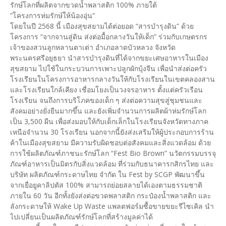
รักษ์โลกที่ผลิตจากขวดน้ำพลาสติก 100% ภายใต้
”โครงการห่มรักษ์ให้น้องอุ่น”
โดยในปี 2568 นี้ เมืองสุขสยามได้ต่อยอด “สารบำรุงดิน” ด้วย
โครงการ “จากจานสู่ดิน ส่งต่อมื้อกลางวันให้เด็ก” ร่วมกับเกษตรกร
เจ้าของสวนลูกหลานตาเต่า อำเภอลาดบัวหลวง จังหวัด
พระนครศรีอยุธยา นำสารบำรุงดินที่ได้จากขยะเศษอาหารในเมือง
สุขสยาม ไปใช้ในกระบวนการเพาะปลูกผักบุ้งจีน เพื่อนำส่งต่อครัว
โรงเรียนในโครงการอาหารกลางวันให้กับโรงเรียนในเขตคลองสาน
และโรงเรียนใกล้เคียง เชื่อมโยงเป็นวงจรอาหาร ตั้งแต่ครัวเรือน
โรงเรียน จนถึงการบริโภคของเด็ก ๆ ส่งต่อความสุขสู่ชุมชนและ
สังคมอย่างยั่งยืนมากขึ้น และยังเพิ่มจำนวนการผลิตผ้าห่มรักษ์โลก
เป็น 3,500 ผืน เพื่อส่งมอบให้กับเด็กเล็กในโรงเรียนจังหวัดทางภาค
เหนือจำนวน 30 โรงเรียน นอกจากนี้ยังส่งเสริมให้ผู้ประกอบการร้าน
ค้าในเมืองสุขสยาม มีความรับผิดชอบต่อสังคมและสิ่งแวดล้อม ด้วย
การใช้ผลิตภัณฑ์ภาชนะรักษ์โลก “Fest Bio Brown” นวัตกรรมบรรจุ
ภัณฑ์อาหารเป็นมิตรกับสิ่งแวดล้อม ที่ร่วมกับธนาคารกสิกรไทย และ
บริษัท ผลิตภัณฑ์กระดาษไทย จำกัด ใน Fest by SCGP พัฒนาขึ้น
จากเยื่อยูคาลิปตัส 100% สามารถย่อยสลายได้เองตามธรรมชาติ
ภายใน 60 วัน อีกทั้งยังส่งต่อขวดพลาสติก กระป๋องน้ำพลาสติก และ
ลังกระดาษให้ Wake Up Waste แพลตฟอร์มซื้อขายขยะรีไซเคิล นำ
ไปเปลี่ยนเป็นผลิตภัณฑ์รักษ์โลกที่สร้างมูลค่าได้