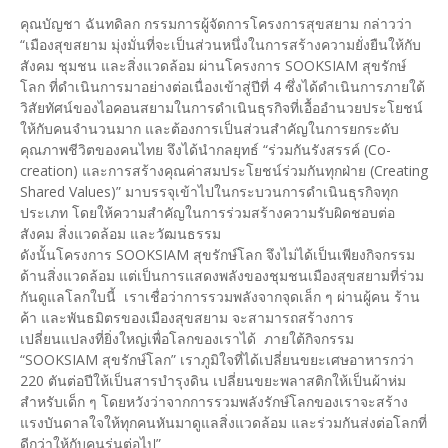
คุณบัญชา ฉันทดิลก กรรมการผู้จัดการโครงการสุขสยาม กล่าวว่า
“เมืองสุขสยาม มุ่งมั่นที่จะเป็นส่วนหนึ่งในการสร้างความยั่งยืนให้กับ
สังคม ชุมชน และสิ่งแวดล้อม ผ่านโครงการ SOOKSIAM สุขรักษ์
โลก ที่ดำเนินการมาอย่างต่อเนื่องเข้าสู่ปีที่ 4 ซึ่งได้ดำเนินการภายใต้
วิสัยทัศน์ของไอคอนสยามในการดำเนินธุรกิจที่เอื้ออำนวยประโยชน์
ให้กับคนจำนวนมาก และต้องการเป็นส่วนสำคัญในการยกระดับ
คุณภาพชีวิตของคนไทย จึงได้นำกลยุทธ์ “ร่วมกันรังสรรค์ (Co-
creation) และการสร้างคุณค่าสมประโยชน์ร่วมกันทุกฝ่าย (Creating
Shared Values)” มาบรรจุเข้าไปในกระบวนการดำเนินธุรกิจทุก
ประเภท โดยให้ความสำคัญในการร่วมสร้างความรับผิดชอบต่อ
สังคม สิ่งแวดล้อม และวัฒนธรรม
ดังนั้นโครงการ SOOKSIAM สุขรักษ์โลก จึงไม่ได้เป็นเพียงกิจกรรม
ด้านสิ่งแวดล้อม แต่เป็นการแสดงพลังของชุมชนเมืองสุขสยามที่ร่วม
กันดูแลโลกใบนี้ เราเชื่อว่าการรวมพลังจากจุดเล็ก ๆ ผ่านผู้คน ร้าน
ค้า และพันธมิตรของเมืองสุขสยาม จะสามารถสร้างการ
เปลี่ยนแปลงที่ยิ่งใหญ่เพื่อโลกของเราได้ ภายใต้กิจกรรม
“SOOKSIAM สุขรักษ์โลก” เราภูมิใจที่ได้เปลี่ยนขยะเศษอาหารกว่า
220 ตันต่อปีให้เป็นสารบำรุงดิน เปลี่ยนขยะพลาสติกให้เป็นผ้าห่ม
สำหรับเด็ก ๆ โดยหวังว่าจากการรวมพลังรักษ์โลกของเราจะสร้าง
แรงบันดาลใจให้ทุกคนหันมาดูแลสิ่งแวดล้อม และร่วมกันส่งต่อโลกที่
ดีกว่าให้กับคนรุ่นต่อไป”