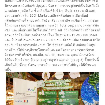
นอกจากนี้ภายในงานมีประชาชนและนักท่องท่องเที่ยวสนใจเข้าชม
นิทรรศการผลิตภัณฑ์ Upcycle นิทรรศการบรรจุภัณฑ์เป็นมิตรกับสิ่ง
แวดล้อม รวมถึงเลือกซื้อผลิตภัณฑ์รักษ์โลก สินค้าธรรมชาติ และ
งานแฮนด์เมดใน ECO–Market เพลิดเพลินกับการเลือกช็อป
ผลิตภัณฑ์รักษ์โลกอย่างผ้ามัดย้อมสีธรรมชาติจากเชียงใหม่, ภาชนะ
ไม้หวายธรรมชาติจากอยุธยา, กระเป๋า Tote Bag จากขวดพลาสติก
PET และเสื้อผ้าเส้นใยรีไซเคิลไร้สารเคมี รวมถึงกิจกรรมสร้างสรรค์
อาทิ เวิร์กช็อปปั้นของจิ๋วจากดินไทย ในวันที่ 18-19 กันยายน 2568
และ ในวันที่ 25-26 กันยายน 2568 ขณะเดียวกันเมืองสุขสยาม ยังได้
ร่วมกับ “โครงการเหลือ - ขอ” ให้ ‘สิ่งของ’ เหลือใช้ เปลี่ยนเป็นทุน
การศึกษาให้น้องๆที่ขาดโอกาสในสังคม โดยสามารถร่วมบริจาค
สิ่งของ อาทิ เสื้อผ้า, หนังสือ, กระเป๋า, ของเล่น, อุปกรณ์การเรียน
ได้ที่จุดรับบริจาคบริเวณประตูสุขสุวรรณศาลา (ประตู 5) ตั้งแต่วันนี้
เป็นต้นไป ซึ่งทางโครงการเหลือ - ขอ จะส่งต่อไปยังมูลนิธิบ้านนก
ขมิ้น