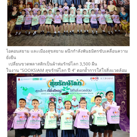
ไอคอนสยาม และเมืองสุขสยาม ผนึกกำลังพันธมิตรขับเคลื่อนความ
ยั่งยืน
เปลี่ยนขวดพลาสติกเป็นผ้าห่มรักษ์โลก 3,500 ผืน
ในงาน “SOOKSIAM สุขรักษ์โลก ปี 4” ตอกย้ำการใส่ใจสิ่งแวดล้อม