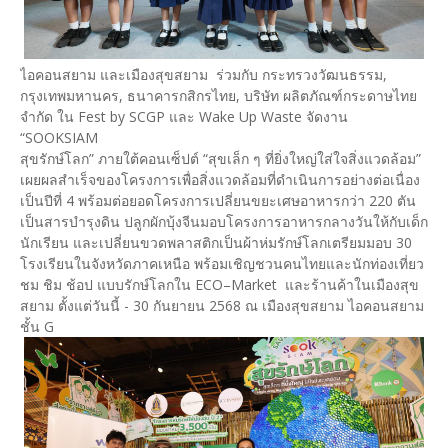
ไอคอนสยาม และเมืองสุขสยาม ร่วมกับ กระทรวงวัฒนธรรม,
กรุงเทพมหานคร, ธนาคารกสิกรไทย, บริษัท ผลิตภัณฑ์กระดาษไทย
จำกัด ใน Fest by SCGP และ Wake Up Waste จัดงาน
“SOOKSIAM
สุขรักษ์โลก” ภายใต้คอนเซ็ปต์ “สุขเล็ก ๆ ที่ยิ่งใหญ่ใส่ใจสิ่งแวดล้อม”
เผยผลสำเร็จของโครงการเพื่อสิ่งแวดล้อมที่ดำเนินการอย่างต่อเนื่อง
เป็นปีที่ 4 พร้อมต่อยอดโครงการเปลี่ยนขยะเศษอาหารกว่า 220 ตัน
เป็นสารบำรุงดิน ปลูกผักบุ้งจีนมอบโครงการอาหารกลางวันให้กับเด็ก
นักเรียน และเปลี่ยนขวดพลาสติกเป็นผ้าห่มรักษ์โลกเตรียมมอบ 30
โรงเรียนในจังหวัดภาคเหนือ พร้อมเชิญชวนคนไทยและนักท่องเที่ยว
ชม ชิม ช้อป แบบรักษ์โลกใน ECO–Market และร้านค้าในเมืองสุข
สยาม ตั้งแต่วันนี้ - 30 กันยายน 2568 ณ เมืองสุขสยาม ไอคอนสยาม
ชั้น G