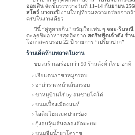
ออมสิน
จัดขึ้นระหว่างวันที่
11–14 กันยายน 256
สโตร์ บางกะปิ
งานใหญ่ที่รวมความอร่อยจากร้
ครบในงานเดียว
ปีนี้ “คู่หูสายกิน” ขวัญใจแฟน ๆ
จอย-รินลณี 
ตะลุยชิมอาหารสุดฮิตจาก
สตรีทฟู้ดเจ้าดัง ร้
โอกาสครบรอบ 22 ปี รายการ “เปรี้ยวปาก”
ร้านเด็ดห้ามพลาดในงาน
ขบวนร้านอร่อยกว่า 50 ร้านดังทั่วไทย อาทิ
เฮียแตนราชาหมูกรอบ
อาม่าราดหน้าเส้นกรอบ
ขาหมูบ้านไร่ by สมชายโคโค่
ขนมเบื้องเมืองนนท์
ไอติมโฮมเมดปากช่อง
กุ้งอบวุ้นเส้นคลองลัดมะยม
ขนมจีนน้ำยาโคราช