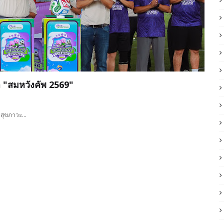
ฬา "สมหวังคัพ 2569"
างสุขภาวะ…