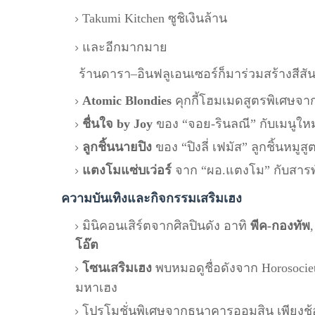
Takumi Kitchen ซูชิเงินล้าน
และอีกมากมาย
ร้านดารา–อินฟลูเอนเซอร์ก็มาร่วมสร้างสีสัน
Atomic Blondies
คุกกี้โฮมเมดสูตรพิเศษจาก
ชื่นใจ by Joy
ของ “จอย-รินลณี” กับเมนูใหม่ 
ลูกชิ้นนายปิง
ของ “ปิงลี่ เฟมัส” ลูกชิ้นหมูสู
แตงโมแซ่บเว่อร์
จาก “ผอ.แตงโม” กับสารพ
ความบันเทิงและกิจกรรมเสริมเฮง
มินิคอนเสิร์ตจากศิลปินดัง อาทิ
พีค-กองทัพ
โอ๊ต
โซนเสริมเฮง
พบหมอดูชื่อดังจาก Horosociet
มหาเฮง
โปรโมชั่นพิเศษจากธนาคารออมสิน เพียงช