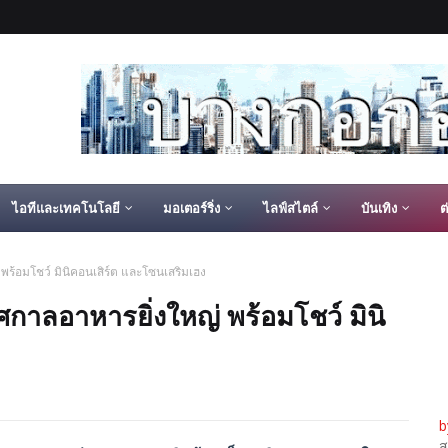
ไอทีและเทคโนโลยี
มอเตอร์ริ่ง
ไลฟ์สไตล์
บันเทิง
ต
พร้อมโชว์ มินิคอนเสิร์ต และโซนเสริมเฮง
ศกาลอาหารยิ่งใหญ่ พร้อมโชว์ มินิ
b
ส