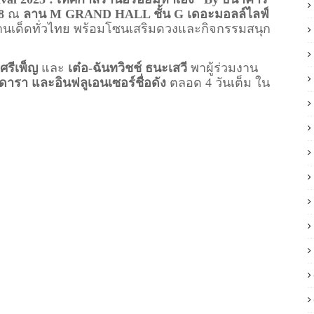
8
ณ
ลาน M GRAND HALL ชั้น G เดอะมอลล์ไลฟ์
านเด็ดทั่วไทย พร้อมโซนเสริมดวงและกิจกรรมสนุก
ศรีเพ็ญ
และ
เต๋อ-ฉันทวิชช์ ธนะเสวี
พาผู้ร่วมงาน
านดารา และอินฟลูเอนเซอร์ชื่อดัง
ตลอด 4 วันเต็ม ใน