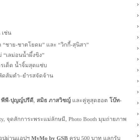
 เช่น
 “ชาย-ชาตโยดม” และ “วิกกี้-สุนิสา”
“เลม่อนน้ำผึ้งขิง”
ตรเด็ด น้ำจิ้มสุดแซ่บ
ัดส้มตำ–ยำรสจัดจ้าน
,
พีพี-ปุญญ์ปรีดี
,
สมิธ ภาสวิชญ์
และคู่หูสุดฮอต
โบ๊ท-
y, จุดสักการะพระแม่ลักษมี, Photo Booth มุมถ่ายภาพ
้อปผ่านแอปฯ
MyMo by GSB
ครบ 500 บาท แลกรับ