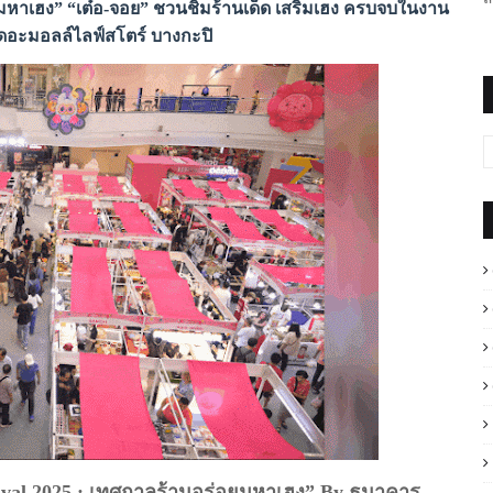
่อยมหาเฮง” “เต๋อ-จอย” ชวนชิมร้านเด็ด เสริมเฮง ครบจบในงาน
ที่เดอะมอลล์ไลฟ์สโตร์ บางกะปิ
tival 2025 : เทศกาลร้านอร่อยมหาเฮง” By ธนาคาร