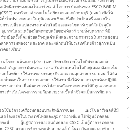
ป็นความร่วมมือครั้งสำคัญในการพัฒนานวัตกรรมและองค์ความรู้
ประสิทธิภาพของแผงโซลาร์เซลล์ โดยการร่วมกันของ ESCO BGRIM
SC) มหาวิทยาลัยเทคโนโลยีพระจอมเกล้าธนบุรี (มจธ.) เพื่อให้
ทั้งในประเทศและในภูมิภาคอาเซียน ซึ่งถือว่าเป็นเครื่องแรกใน
ับการเปลี่ยนแปลงทางเทคโนโลยีของแผงโซลาร์เซลล์ในปัจจุบัน
่น อุปกรณ์และเครื่องมือทดสอบหรือซอฟท์แวร์ รวมทั้งบุคลากร ที่มี
ร่วมมือครั้งนี้จะช่วยสร้างมูลค่าเพิ่มและความสามารถในการแข่งขัน
นอุตสาหกรรมพลังงานสะอาด และผลักดันให้ประเทศไทยก้าวสู่การเป็น
ภาคอาเซียน”
อบรมโรงงานต้นแบบ (สรบ.) มหาวิทยาลัยเทคโนโลยีพระจอมเกล้า
้ความสำคัญต่อการพัฒนาและส่งเสริมด้านเทคโนโลยีอยู่เสมอ ดังจะเห็น
อตอบโจทย์การใช้งานของภาคธุรกิจและภาคอุตสาหกรรม มจธ. ได้จัด
อบ ขั้นตอนในการตรวจสอบการใช้งาน ซึ่งได้รับมาตรฐานห้องปฏิบัติ
งทางสถาบัน เพื่อพัฒนาการใช้งานพลังงานทดแทนให้มีคุณภาพและ
นการดำเนินโครงการร่วมกับหน่วยงานชั้นนำซึ่งจะเป็นการพัฒนา
มารถใช้บริการเครื่องทดสอบประสิทธิภาพของ แผงโซลาร์เซลล์ที่มี
็นเครื่องแรกในประเทศไทยและภูมิภาคอาเซียน ได้ที่ศูนย์ทดสอบ
ดยจะมี ผู้ปฏิบัติการของศูนย์ทดสอบ CSSC เป็นผู้ทำการทดสอบ
ทดสอบ CSSC ผ่านการรับรองระดับสากลแล้ว) ในทุกวันและเวลาทำการ