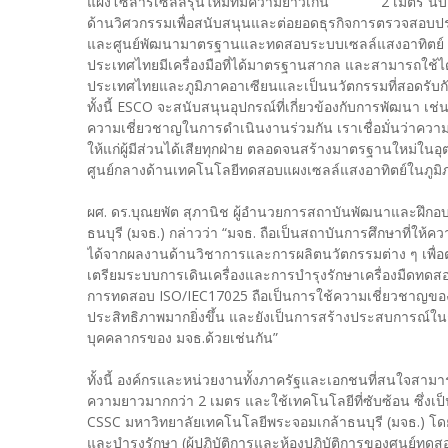
แผงโซลาร์เซลล์รุ่นใหม่ที่มีความยาวเกิน 2 เมตร นับเ
ด้านวิศวกรรมเพื่อสนับสนุนและต่อยอดธุรกิจการตรวจสอบ
และศูนย์พัฒนามาตรฐานและทดสอบระบบเซลล์แสงอาทิตย์ (CS
ประเทศไทยมีเครื่องมือที่ได้มาตรฐานสากล และสามารถใช้ได้
ประเทศไทยและภูมิภาคอาเซียนและเป็นนวัตกรรมที่สอดรับก
ทั้งนี้ ESCO จะสนับสนุนอุปกรณ์ที่เกี่ยวข้องกับการพัฒนา เช
ความเชี่ยวชาญในการดำเนินงานร่วมกัน เราเชื่อมั่นว่าความ
ให้แก่ผู้มีส่วนได้เสียทุกฝ่าย ตลอดจนสร้างมาตรฐานใหม่ใ
ศูนย์กลางด้านเทคโนโลยีทดสอบแผงเซลล์แสงอาทิตย์ในภูมิ
ผศ. ดร.บุณยพัต สุภานิช ผู้อำนวยการสถาบันพัฒนาและฝึก
ธนบุรี (มจธ.) กล่าวว่า “มจธ. ถือเป็นสถาบันการศึกษาที่ให
ได้จากผลงานด้านวิชาการและการผลิตนวัตกรรมต่าง ๆ เพื่
เตรียมระบบการเดินเครื่องและการบำรุงรักษาเครื่องมืดทดส
การทดสอบ ISO/IEC17025 ถือเป็นการใช้ความเชี่ยวชาญขอ
ประสิทธิภาพมากยิ่งขึ้น และยังเป็นการสร้างประสบการณ์ใ
บุคคลากรของ มจธ.ด้วยเช่นกัน”
ทั้งนี้ องค์กรและหน่วยงานทั้งภาครัฐและเอกชนที่สนใจสา
ความยาวมากกว่า 2 เมตร และใช้เทคโนโลยีที่ซับซ้อน ซึ่งเป
CSSC มหาวิทยาลัยเทคโนโลยีพระจอมเกล้าธนบุรี (มจธ.) โ
และบำรุงรักษา (ผู้ปฏิบัติการและห้องปฏิบัติการของศูนย์