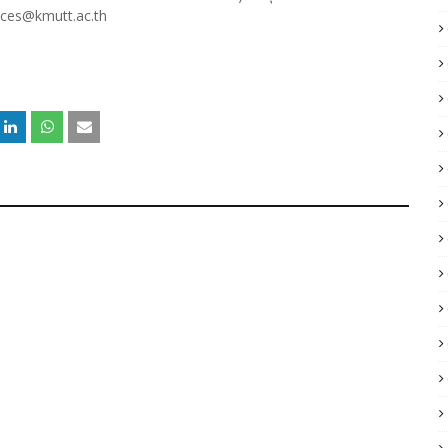
มลces@kmutt.ac.th