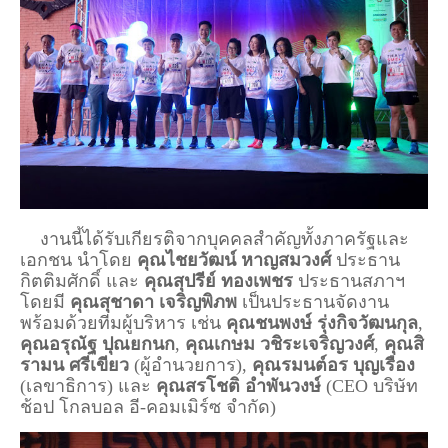
    งานนี้ได้รับเกียรติจากบุคคลสำคัญทั้งภาครัฐและ
เอกชน นำโดย 
คุณไชยวัฒน์ หาญสมวงศ์
 ประธาน
กิตติมศักดิ์ และ 
คุณสุปรีย์ ทองเพชร
 ประธานสภาฯ 
โดยมี 
คุณสุชาดา เจริญพิภพ
 เป็นประธานจัดงาน 
พร้อมด้วยทีมผู้บริหาร เช่น 
คุณชนพงษ์ รุ่งกิจวัฒนกุล
, 
คุณอรุณัฐ ปุณยกนก
, 
คุณเกษม วชิระเจริญวงศ์
, 
คุณสิ
รามน ศรีเขียว
 (ผู้อำนวยการ), 
คุณรมนต์อร บุญเรือง
(เลขาธิการ) และ 
คุณสรโชติ อำพันวงษ์
 (CEO บริษัท 
ช้อป โกลบอล อี-คอมเมิร์ซ จำกัด)