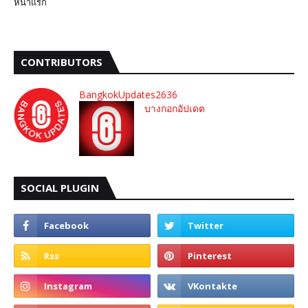
หน้าแรก
CONTRIBUTORS
BangkokUpdates2636
บางกอกอัปเดต
SOCIAL PLUGIN