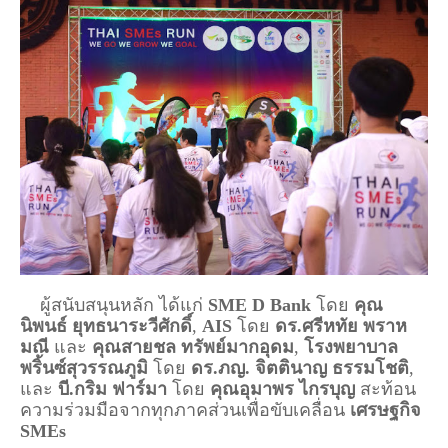
    ผู้สนับสนุนหลัก ได้แก่ 
SME D Bank
 โดย 
คุณ
นิพนธ์ ยุทธนาระวีศักดิ์
, 
AIS
 โดย 
ดร.ศรีหทัย พราห
มณี
 และ 
คุณสายชล ทรัพย์มากอุดม
, 
โรงพยาบาล
พริ้นซ์
สุวรรณภูมิ
 โดย 
ดร.ภญ. จิตตินาญ ธรรมโชติ
, 
และ 
บี.กริม ฟาร์มา
 โดย 
คุณอุมาพร ไกรบุญ
 สะท้อน
ความร่วมมือจากทุกภาคส่วนเพื่อขับเคลื่อน 
เศรษฐกิจ 
SMEs