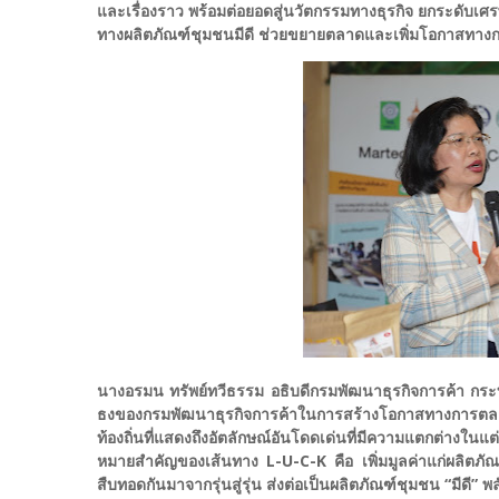
และเรื่องราว พร้อมต่อยอดสู่นวัตกรรมทางธุรกิจ ยกระดับเศ
ทางผลิตภัณฑ์ชุมชนมีดี ช่วยขยายตลาดและเพิ่มโอกาสทางกา
นางอรมน ทรัพย์ทวีธรรม อธิบดีกรมพัฒนาธุรกิจการค้า กระท
ธงของกรมพัฒนาธุรกิจการค้าในการสร้างโอกาสทางการตลาดแก
ท้องถิ่นที่แสดงถึงอัตลักษณ์อันโดดเด่นที่มีความแตกต่างใน
หมายสำคัญของเส้นทาง L-U-C-K คือ เพิ่มมูลค่าแก่ผลิตภัณฑ์ช
สืบทอดกันมาจากรุ่นสู่รุ่น ส่งต่อเป็นผลิตภัณฑ์ชุมชน “มีดี