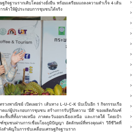
รษฐกิจฐานรากเติบโตอย่างยั่งยืน พร้อมเตรียมแถลงความสำเร็จ 4 เส้น
รค้าให้ผู้ประกอบการชุมชนได้จริง
รวงพาณิชย์ เปิดเผยว่า เส้นทาง L-U-C-K นับเป็นอีก 1 กิจกรรมเรือ
่ผู้ประกอบการชุมชน สร้างการรับรู้ถึงความ ‘มีดี’ ของผลิตภัณฑ์
แต่ละพื้นที่ทั้งภาคเหนือ ภาคตะวันออกเฉียงเหนือ และภาคใต้ โดยเป้า
ุมชนผ่านการเชื่อมโยงภูมิปัญญา อัตลักษณ์ที่ทรงคุณค่า วิถีชีวิตที่
” พลังสำคัญในการขับเคลื่อนเศรษฐกิจฐานราก