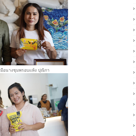
บมือนางชุมพรอบแห้ง ปุณิกา