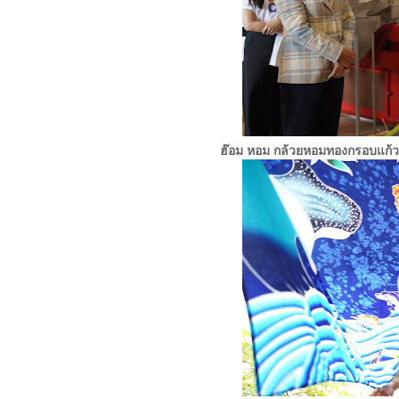
ฮ๊อม หอม กล้วยหอมทองกรอบแก้วอ