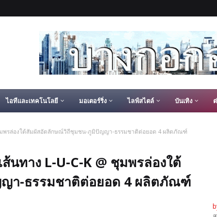
ไอทีและเทคโนโลยี
มอเตอร์ริ่ง
ไลฟ์สไตล์
บันเทิง
ต
มพรล่องใต้สัมผัสอัตลักษณ์วิถีชุมชน-ภูมิปัญญา-ธรรมชาติต่อยอด 4 ผลิตภัณฑ์
เส้นทาง L-U-C-K @ ชุมพรล่องใต้
ปัญญา-ธรรมชาติต่อยอด 4 ผลิตภัณฑ์
b
ส