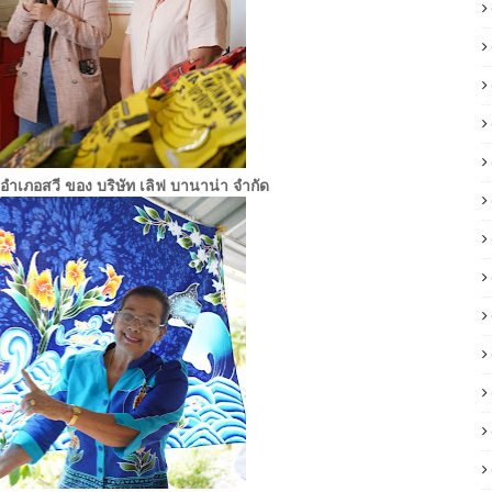
ำเภอสวี ของ บริษัท เลิฟ บานาน่า จำกัด