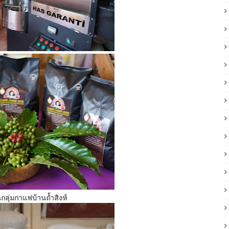
กลุ่มกาแฟบ้านถ้ำสิงห์