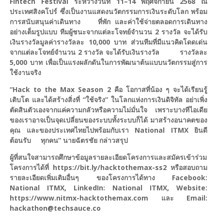
Fintech Festival ระหว่างวันที่ 11–14 พฤศจิกายน 2568 ณ
ประเทศสิงคโปร์ ซึ่งเป็นงานแสดงนวัตกรรมการเงินระดับโลก พร้อม
การสนับสนุนค่าเดินทาง ที่พัก และค่าใช้จ่ายตลอดการเดินทาง
อย่างเต็มรูปแบบ ทีมผู้ชนะจากแต่ละโจทย์จำนวน 2 รางวัล จะได้รับ
เงินรางวัลมูลค่ารางวัลละ 10,000 บาท ส่วนทีมที่มีแนวคิดโดดเด่น
จากแต่ละโจทย์จำนวน 2 รางวัล จะได้รับเงินรางวัล รางวัลละ
5,000 บาท เพื่อเป็นแรงผลักดันในการพัฒนาต้นแบบนวัตกรรมสู่การ
ใช้งานจริง
“Hack to the Max Season 2 คือ โอกาสที่น้อง ๆ จะได้เรียนรู้
เติบโต และได้สร้างสิ่งที่ “ใช้จริง” ในโลกแห่งการเงินดิจิทัล อย่าเพิ่ง
ตัดสินตัวเองจากแค่ความกลัวหรือความไม่มั่นใจ เพราะบางทีไอเดีย
ของเราอาจเป็นจุดเปลี่ยนของระบบทั้งระบบก็ได้ มาสร้างอนาคตของ
คุณ และของประเทศไทยไปพร้อมกับเรา National ITMX ยินดี
ต้อนรับ ทุกคน” นายฉัตรชัย กล่าวสรุป
ผู้ที่สนใจสามารถศึกษาข้อมูลรายละเอียดโครงการและสมัครเข้าร่วม
โครงการได้ที่ https://bit.ly/hacktothemax-ss2 หรือสอบถาม
รายละเอียดเพิ่มเติมอื่นๆ ของโครงการได้ทาง Facebook:
National ITMX, LinkedIn: National ITMX, Website:
https://www.nitmx-hacktothemax.com และ Email:
hackathon@techsauce.co