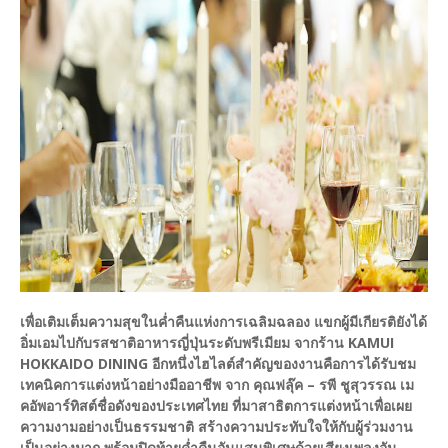
เพื่อเติมเต็มความสุขในค่ำคืนแห่งการเฉลิมฉลอง แขกผู้มีเกียรติยังได้
อิ่มเอมไปกับรสชาติอาหารญี่ปุ่นระดับพรีเมียม จากร้าน KAMUI
HOKKAIDO DINING อีกหนึ่งไฮไลต์สำคัญของงานคือการได้รับชม
เทคนิคการแต่งหน้าอย่างมืออาชีพ จาก คุณฟลุ๊ค – รพี ชูสุวรรณ เม
คอัพอาร์ทิสต์ชื่อดังของประเทศไทย ที่มาสาธิตการแต่งหน้าเพื่อเผย
ความงามอย่างเป็นธรรมชาติ สร้างความประทับใจให้กับผู้ร่วมงาน
เป็นอย่างมาก พร้อมปิดท้ายค่ำคืนอันแสนพิเศษด้วยเสียงเพลงอัน