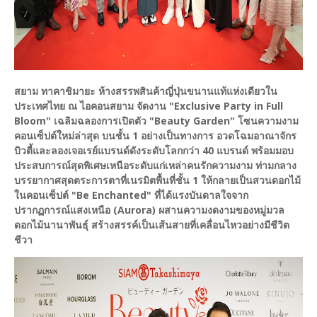
สยาม ทาคาชิมายะ ห้างสรรพสินค้าญี่ปุ่นขนานแท้แห่งเดียวใน
ประเทศไทย ณ ไอคอนสยาม จัดงาน "Exclusive Party in Full
Bloom" เฉลิมฉลองการเปิดตัว "Beauty Garden" โซนความงาม
คอนเซ็ปต์ใหม่ล่าสุด บนชั้น 1 อย่างเป็นทางการ อวดโฉมอาณาจักร
บิวตี้และลองเจอเรย์แบรนด์ดังระดับโลกกว่า 40 แบรนด์ พร้อมมอบ
ประสบการณ์สุดพิเศษเหนือระดับแก่เหล่าคนรักความงาม ท่ามกลาง
บรรยากาศสุดตระการตาที่เนรมิตพื้นที่ชั้น 1 ให้กลายเป็นสวนดอกไม้
ในคอนเซ็ปต์ "Be Enchanted" ที่ได้แรงบันดาลใจจาก
ปรากฏการณ์แสงเหนือ (Aurora) ผสานความงดงามของหมู่มวล
ดอกไม้นานาพันธุ์ สร้างสรรค์เป็นเส้นสายที่เคลื่อนไหวอย่างมีชีวิต
ชีวา