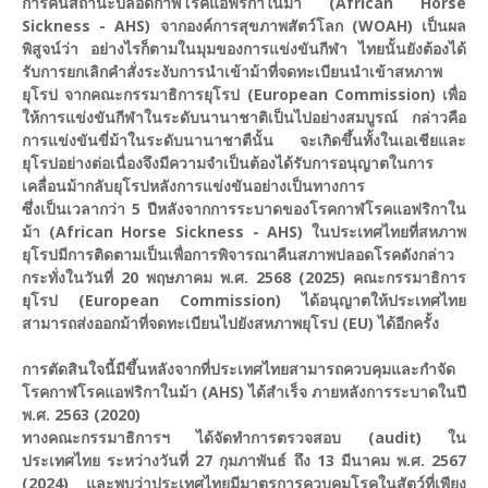
การคืนสถานะปลอดกาฬโรคแอฟริกาในม้า (African Horse
Sickness - AHS) จากองค์การสุขภาพสัตว์โลก (WOAH) เป็นผล
พิสูจน์ว่า อย่างไรก็ตามในมุมของการแข่งขันกีฬา ไทยนั้นยังต้องได้
รับการยกเลิกคำสั่งระงับการนำเข้าม้าที่จดทะเบียนนำเข้าสหภาพ
ยุโรป จากคณะกรรมาธิการยุโรป (European Commission) เพื่อ
ให้การแข่งขันกีฬาในระดับนานาชาติเป็นไปอย่างสมบูรณ์ กล่าวคือ
การแข่งขันขี่ม้าในระดับนานาชาตืนั้น จะเกิดขึ้นทั้งในเอเชียและ
ยุโรปอย่างต่อเนื่องจึงมีความจำเป็นต้องได้รับการอนุญาตในการ
เคลื่อนม้ากลับยุโรปหลังการแข่งขันอย่างเป็นทางการ
ซึ่งเป็นเวลากว่า 5 ปีหลังจากการระบาดของโรคกาฬโรคแอฟริกาใน
ม้า (African Horse Sickness - AHS) ในประเทศไทยที่สหภาพ
ยุโรปมีการติดตามเป็นเพื่อการพิจารณาคืนสภาพปลอดโรคดังกล่าว
กระทั่งในวันที่ 20 พฤษภาคม พ.ศ. 2568 (2025) คณะกรรมาธิการ
ยุโรป (European Commission) ได้อนุญาตให้ประเทศไทย
สามารถส่งออกม้าที่จดทะเบียนไปยังสหภาพยุโรป (EU) ได้อีกครั้ง
การตัดสินใจนี้มีขึ้นหลังจากที่ประเทศไทยสามารถควบคุมและกำจัด
โรคกาฬโรคแอฟริกาในม้า (AHS) ได้สำเร็จ ภายหลังการระบาดในปี
พ.ศ. 2563 (2020)
ทางคณะกรรมาธิการฯ ได้จัดทำการตรวจสอบ (audit) ใน
ประเทศไทย ระหว่างวันที่ 27 กุมภาพันธ์ ถึง 13 มีนาคม พ.ศ. 2567
(2024) และพบว่าประเทศไทยมีมาตรการควบคุมโรคในสัตว์ที่เพียง