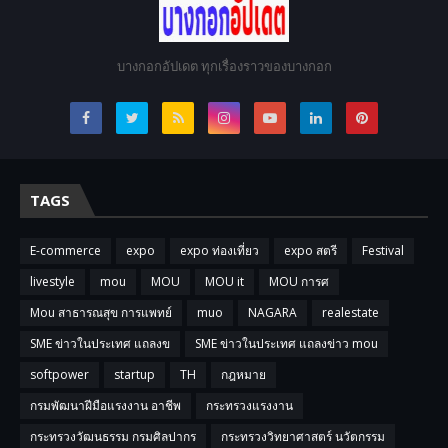
บางกอกอัปเดต ทุกเรื่องราวของบางกอก
TAGS
E-commerce
expo
expo ท่องเที่ยว
expo สตรี
Festival
livestyle
mou
MOU
MOU it
MOU การศ
Mou สาธารณสุข การแพทย์
muo
NAGARA
realestate
SME ข่าวในประเทศ แถลงข
SME ข่าวในประเทศ แถลงข่าว mou
softpower
startup
TH
กฎหมาย
กรมพัฒนาฝีมือแรงงาน อาชีพ
กระทรวงแรงงาน
กระทรวงวัฒนธรรม กรมศิลปากร
กระทรวงวิทยาศาสตร์ นวัตกรรม