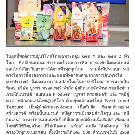
ในยุคที่พฤติกรรมผู้บริโภคโดยเฉพาะกลุ่ม Gen Y และ Gen Z ทั่ว
โลก ที่เปลี่ยนแปลงอย่างรวดเร็วจากการที่สามารถเข้าถึงคอนเทนต์
ออนไลน์เกี่ยวกับอาหารได้จากทั่วทุกมุมโลก รวมทั้งมีประสบการณ์
ตรงในการลิ้มรสอาหารและขนมที่หลากหลายจากการเดินทางไป
ต่างประเทศ จึงมองหาความแปลกใหม่ในการบริโภคอาหารมากเป็น
พิเศษ บริษัท บูรพา พรอสเพอร์ จำกัด ผู้ผลิตและจัดจำหน่ายแป้งข้าว
ภายใต้แบรนด์ “Burapa Prosper” (บูรพา พรอสเพอร์) และ “หมีคู่
ดาว” พลิกเกมแป้งไทยสู่เวทีโลก ด้วยยุทธศาสตร์ใหม่ ‘Next-Level
Texture’ เป็นผู้นำด้านการส่งมอบ “เนื้อสัมผัส” ที่แตกต่างอย่าง
สร้างสรรค์ พร้อมปั้นแบรนด์ “หมีคู่ดาว”แป้งผสมสำเร็จรูป และ “หมี
กินเล่น” อาหารทานเล่นแช่แข็งที่มีเอกลักษณ์ด้านเนื้อสัมผัส เพื่อตอบ
โจทย์วิถีชีวิตยุคใหม่ ที่ไม่เพียงแค่ “อร่อย” แต่ยัง “สัมผัสสนุก” ให้
ครองใจทุกเจเนอเรชัน ตั้งเป้ารายได้แตะ 900 ล้านบาทในปี 2568