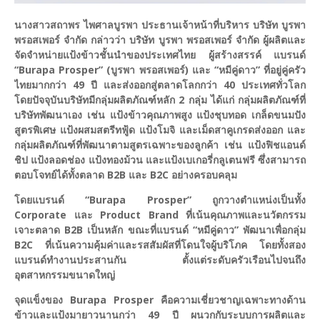
นางสาวสถาพร ไพศาลบูรพา ประธานเจ้าหน้าที่บริหาร บริษัท บูรพา
พรอสเพอร์ จำกัด กล่าวว่า บริษัท บูรพา พรอสเพอร์ จำกัด ผู้ผลิตและ
จัดจำหน่ายแป้งข้าวชั้นนำของประเทศไทย ผู้สร้างสรรค์ แบรนด์
“Burapa Prosper” (บูรพา พรอสเพอร์) และ “หมีคู่ดาว” ที่อยู่คู่ครัว
ไทยมากกว่า 49 ปี และส่งออกสู่ตลาดโลกกว่า 40 ประเทศทั่วโลก
โดยปัจจุบันบริษัทมีกลุ่มผลิตภัณฑ์หลัก 2 กลุ่ม ได้แก่ กลุ่มผลิตภัณฑ์ที่
บริษัทพัฒนาเอง เช่น แป้งข้าวคุณภาพสูง แป้งชุบทอด เกล็ดขนมปัง
สูตรพิเศษ แป้งผสมสตรีทฟู้ด แป้งโมจิ และเม็ดสาคูเกรดส่งออก และ
กลุ่มผลิตภัณฑ์ที่พัฒนาตามสูตรเฉพาะของลูกค้า เช่น แป้งฟิชแอนด์
ชิป แป้งลอดช่อง แป้งทองม้วน และแป้งเบเกอรี่กลูเตนฟรี ซึ่งสามารถ
ตอบโจทย์ได้ทั้งตลาด B2B และ B2C อย่างครอบคลุม
โดยแบรนด์ “Burapa Prosper” ถูกวางตำแหน่งเป็นทั้ง
Corporate และ Product Brand ที่เน้นคุณภาพและนวัตกรรม
เจาะตลาด B2B เป็นหลัก ขณะที่แบรนด์ “หมีคู่ดาว” พัฒนาเพื่อกลุ่ม
B2C ที่เน้นความคุ้มค่าและรสสัมผัสที่โดนใจผู้บริโภค โดยทั้งสอง
แบรนด์ทำงานประสานกัน ตั้งแต่ระดับครัวเรือนไปจนถึง
อุตสาหกรรมขนาดใหญ่
จุดแข็งของ Burapa Prosper คือความเชี่ยวชาญเฉพาะทางด้าน
ข้าวและแป้งมายาวนานกว่า 49 ปี ผนวกกับระบบการผลิตและ