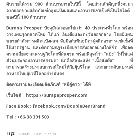
ดันรายได้รวม 900 ล้านบาทภายในปีนี้ โดยส่วนสำคัญหนึ่งจะมา
จากยอดขายผลิตภัณฑ์กลุ่มแป้งผสมและอาหารแช่แข็งที่เป็นไฮไลต์
ของปีนี้ 100 ล้านบาท
Burapa Prosper ปัจจุบันส่งออกไปกว่า 40 ประเทศทั่วโลก พร้อม
วางแผนรุกตลาดใหม่ ได้แก่ อินเดียและตะวันออกกลาง โดยมีแผน
ขยายกำลังการผลิตแป้งผสม จับมือกับพันธมิตรผู้ผลิตอาหารแช่แข็งที่
ได้มาตรฐาน และติดตามกฎระเบียบการส่งออกอย่างใกล้ชิด เพื่อลด
ความเสี่ยงจากเศรษฐกิจโลกที่ผันผวน พร้อมพิสูจน์ว่า “แป้ง” ไม่ใช่แค่
ส่วนประกอบอาหารธรรมดา แต่คือศิลปะแห่ง “เนื้อสัมผัส” ที่
สามารถสร้างประสบการณ์ใหม่ให้กับผู้บริโภค และยกระดับแบรนด์
อาหารไทยสู่เวทีโลกอย่างมั่นคง
ติดตามรายละเอียดผลิตภัณฑ์ “หมีคู่ดาว” ได้ที่
เว็บไซต์ : https://burapaprosper.com
Face Book : facebook.com/DoubleBearBrand
Tel : +66-38 391 503
Tags:
แถลงข่าว อาหาร ธุรกิจ