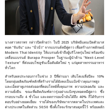
นางสาวสถาพร กล่าวปิดท้ายว่า ในปี 2025 บริษัทมีแผนเปิดตัวมาส
คอต “จันจัน” และ “นั่วนั่ว” จากแบรนด์หมีคู่ดาว เพื่อสร้างภาพลักษณ์
Modern Thai Identity ให้แบรนด์เข้าถึงผู้บริโภครุ่นใหม่ พร้อมขับ
เคลื่อนแบรนด์ Burapa Prosper ในฐานะผู้นำด้าน “Next-Level
Texture” ที่ส่งมอบโซลูชันเนื้อสัมผัสใหม่ ๆ แก่อุตสาหกรรมอาหาร
ทั่วโลก
สำหรับผลประกอบการในช่วง 3 ปีที่ผ่านมา เติบโตเฉลี่ยปีละ 10%
โดยกลุ่มผลิตภัณฑ์หลักที่สร้างรายได้ยังคงเป็นแป้งข้าวคุณภาพสูง
และเม็ดสาคูเกรดส่งออกที่ตอบโจทย์ทั้งคุณภาพ ความปลอดภัย และ
ความยั่งยืน ขณะที่ผลิตภัณฑ์ดาวรุ่งอย่างแป้งชุบทอดหมีคู่ดาว ซึ่ง
กรอบนานถึง 4 ชั่วโมง และลดการอมน้ำมันได้ถึง 40% ก็ได้รับการ
ตอบรับอย่างยอดเยี่ยม รายได้ของบริษัทมาจากตลาดในประเทศและ
ต่างประเทศในสัดส่วน 50:50 ซึ่งตั้งใจจะรักษาสมดุลนี้ไว้ พร้อมผลัก