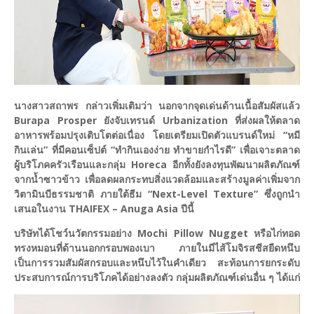
นางสาวสถาพร กล่าวเพิ่มเติมว่า นอกจากจุดเด่นด้านเนื้อสัมผัสแล้ว
Burapa Prosper ยังจับเทรนด์ Urbanization ที่ส่งผลให้ตลาด
อาหารพร้อมปรุงเติบโตต่อเนื่อง โดยเตรียมเปิดตัวแบรนด์ใหม่ “หมี
กินเล่น” ที่มีคอนเซ็ปต์ “ทำกินเองง่าย ทำขายกำไรดี” เพื่อเจาะตลาด
ผู้บริโภคครัวเรือนและกลุ่ม Horeca อีกทั้งยังลงทุนพัฒนาผลิตภัณฑ์
จากน้ำซาวข้าว เพื่อลดผลกระทบสิ่งแวดล้อมและสร้างมูลค่าเพิ่มจาก
วิตามินบีธรรมชาติ ภายใต้ธีม “Next-Level Texture” ซึ่งถูกนำ
เสนอในงาน THAIFEX – Anuga Asia ปีนี้
บริษัทได้โชว์นวัตกรรมอย่าง Mochi Pillow Nugget หรือไก่ทอด
ทรงหมอนที่ด้านนอกกรอบพองเบา ภายในมีไส้โมจิรสชีสยืดหนึบ
เป็นการรวมสัมผัสกรอบและหนึบไว้ในคำเดียว สะท้อนการยกระดับ
ประสบการณ์การบริโภคได้อย่างลงตัว กลุ่มผลิตภัณฑ์เด่นอื่น ๆ ได้แก่