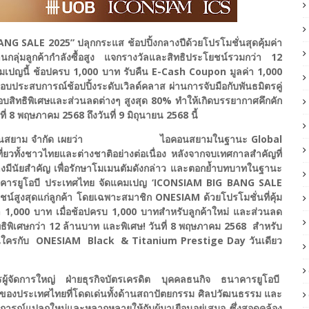
 SALE 2025” ปลุกกระแส ช้อปปิ้งกลางปีด้วยโปรโมชั่นสุดคุ้มค่า
ฐานกลุ่มลูกค้ากำลังซื้อสูง แจกรางวัลและสิทธิประโยชน์รวมกว่า 12
มเปญนี้ ช้อปครบ 1,000 บาท รับคืน E-Cash Coupon มูลค่า 1,000
มอบประสบการณ์ช้อปปิ้งระดับเวิลด์คลาส ผ่านการจับมือกับพันธมิตรคู่
อบสิทธิพิเศษและส่วนลดต่างๆ สูงสุด 80% ทำให้เกิดบรรยากาศคึกคัก
่ 8 พฤษภาคม 2568 ถึงวันที่ 9 มิถุนายน 2568 นี้
 บริษัท ไอคอนสยาม จำกัด เผยว่า ไอคอนสยามในฐานะ Global
่ยวทั้งชาวไทยและต่างชาติอย่างต่อเนื่อง หลังจากจบเทศกาลสำคัญที่
งมีนัยสำคัญ เพื่อรักษาโมเมนตัมดังกล่าว และตอกย้ำบทบาทในฐานะ
 ธนาคารยูโอบี ประเทศไทย จัดแคมเปญ ‘ICONSIAM BIG BANG SALE
ชน์สูงสุดแก่ลูกค้า โดยเฉพาะสมาชิก ONESIAM ด้วยโปรโมชั่นที่คุ้ม
 1,000 บาท เมื่อช้อปครบ 1,000 บาทสำหรับลูกค้าใหม่ และส่วนลด
ทธิพิเศษกว่า 12 ล้านบาท และพิเศษ! วันที่ 8 พฤษภาคม 2568 สำหรับ
ใครกับ ONESIAM Black & Titanium Prestige Day วันเดียว
ู้จัดการใหญ่ ฝ่ายธุรกิจบัตรเครดิต บุคคลธนกิจ ธนาคารยูโอบี
ของประเทศไทยที่โดดเด่นทั้งด้านสถาปัตยกรรม ศิลปวัฒนธรรม และ
การณ์แปลกใหม่และหลากหลายให้กับผู้มาเยือนอยู่เสมอ ซึ่งสอดคล้อง