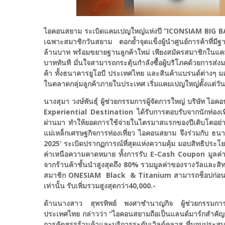
ไอคอนสยาม ระเบิดแคมเปญใหญ่แห่งปี “ICONSIAM BIG BANG
เฉพาะสมาชิกวันสยาม ตอกย้ำจุดแข็งผู้นำศูนย์การค้าที่มี
ล้านบาท พร้อมขยายฐานลูกค้าใหม่ เพียงสมัครสมาชิกในแค
บาททันที มั่นใจสามารถกระตุ้นกำลังซื้อผู้บริโภคด้วยการส่ง
ค้า ทั้งธนาคารยูโอบี ประเทศไทย และสินค้าแบรนด์ต่างๆ ม
ในตลาดกลุ่มลูกค้าภายในประเทศ เริ่มแคมเปญใหญ่ตั้งแต่วันที
นางสุมา วงษ์พันธุ์ ผู้ช่วยกรรมการผู้จัดการใหญ่
Experiential Destination ได้รับการตอบรับจากนักท่องเที
ผ่านมา ทำให้ยอดการใช้จ่ายในไตรมาสแรกของปีเติบโตอย่า
แม่เหล็กเศรษฐกิจการท่องเที่ยว ไอคอนสยาม จึงร่วมกับ
2025’ ระเบิดปรากฏการณ์ที่สุดแห่งความคุ้ม มอบสิทธิประโย
ค่าเหนือความคาดหมาย ทั้งการรับ E-Cash Coupon มูลค่า
จากร้านค้าชั้นนำสูงสุดถึง 80% รวมมูลค่าของรางวัลและสิ
สมาชิก ONESIAM Black & Titanium สามารถช็อปก่อน
เท่านั้น รับเพิ่มรวมสูงสุดกว่า40,000.-
ด้านนางสาว สุพรทิพย์ พงศาชำนาญกิจ ผู้ช่วยกรรมการผ
ประเทศไทย กล่าวว่า “ไอคอนสยามถือเป็นแลนด์มาร์กสำคัญ
การคัดสรรร้านค้าและบริการระดับเวิลด์คลาส ที่มอบประสบ