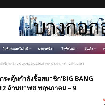
ไอทีและเทคโนโลยี
มอเตอร์ริ่ง
ไลฟ์สไตล์
บันเทิง
ต
ังซื้อสมาชิก‘BIG BANG SALE 2025’ ทุ่มรางวัลรวมกว่า 12 ล้านบาท!8
ระตุ้นกำลังซื้อสมาชิก‘BIG BANG
า 12 ล้านบาท!8 พฤษภาคม – 9
b
ส