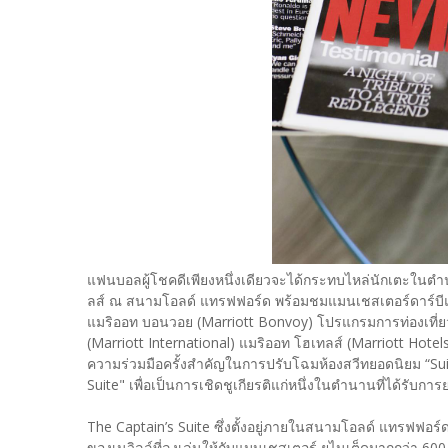
แฟนบอลผู้โชคดีเพียงหนึ่งเดียวจะได้กระทบไหล่นักเตะในต
ลส์ ณ สนามโอลด์ แทรฟฟอร์ด พร้อมชมแมนเชสเตอร์ดาร์บีแ
แมริออท บอนวอย (Marriott Bonvoy) โปรแกรมการท่องเที่ยว
(Marriott International) แมริออท โฮเทลส์ (Marriott Ho
ความร่วมมือครั้งสำคัญในการปรับโฉมห้องสวีทยอดนิยม “Suite 
Suite" เพื่อเป็นการเชิดชูเกียรติแก่หนึ่งในตำนานที่ได้รับการ
The Captain’s Suite ซึ่งตั้งอยู่ภายในสนามโอลด์ แทรฟฟอร์ด 
ของเนวิลล์ที่ลงเล่นให้กับแมนเชสเตอร์ ยูไนเต็ดมากกว่า 600