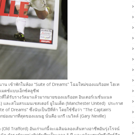
ำนาน เข้าพักในห้อง “Suite of Dreams” โฉมใหม่ของแมริออท โฮเท
มตช์แบบเอ็กซ์คลูซีฟ
ที่ได้รับรางวัลมาแล้วมากมายของแมริออท อินเตอร์เนชั่นแนล
tels) และสโมสรแมนเชสเตอร์ ยูไนเต็ด (Manchester United) ประกาศ
of Dreams” ซึ่งนับเป็นปีที่ห้า โดยใช้ชื่อว่า "The Captain’s
ยกย่องมากที่สุดของแมนยู นั่นคือ แกรี เนวิลล์ (Gary Neville)
(Old Trafford) อันเก่าแก่นี้จะเฉลิมฉลองเส้นทางอาชีพอันรุ่งโรจน์
 นัด ดำรงตำแหน่งกัปตันทีมเป็นเวลา 5 ปี และคว้าแชมป์พรีเมียร์ลีก