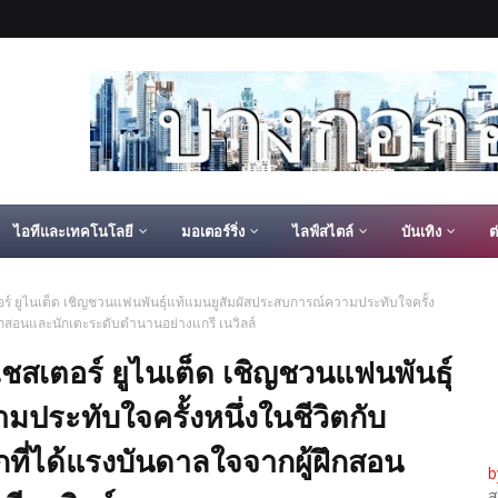
ไอทีและเทคโนโลยี
มอเตอร์ริ่ง
ไลฟ์สไตล์
บันเทิง
ต
์ ยูไนเต็ด เชิญชวนแฟนพันธุ์แท้แมนยูสัมผัสประสบการณ์ความประทับใจครั้ง
้ฝึกสอนและนักเตะระดับตำนานอย่างแกรี เนวิลล์
สเตอร์ ยูไนเต็ด เชิญชวนแฟนพันธุ์
ประทับใจครั้งหนึ่งในชีวิตกับ
กที่ได้แรงบันดาลใจจากผู้ฝึกสอน
b
ส