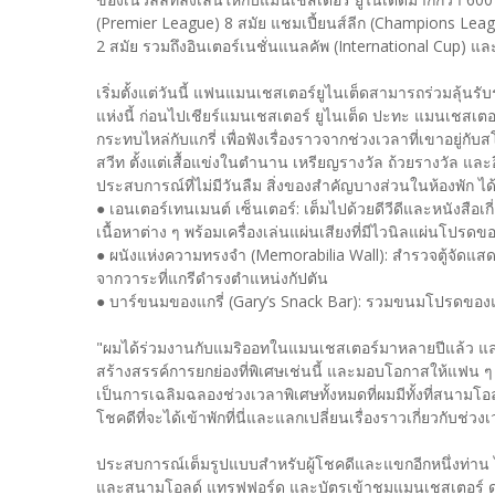
(Premier League) 8 สมัย แชมเปี้ยนส์ลีก (Champions Leag
2 สมัย รวมถึงอินเตอร์เนชั่นแนลคัพ (International Cup) และ
เริ่มตั้งแต่วันนี้ แฟนแมนเชสเตอร์ยูไนเต็ดสามารถร่วมลุ้นร
แห่งนี้ ก่อนไปเชียร์แมนเชสเตอร์ ยูไนเต็ด ปะทะ แมนเชสเตอร์
กระทบไหล่กับแกรี่ เพื่อฟังเรื่องราวจากช่วงเวลาที่เขาอยู่
สวีท ตั้งแต่เสื้อแข่งในตำนาน เหรียญรางวัล ถ้วยรางวัล และอื
ประสบการณ์ที่ไม่มีวันลืม สิ่งของสำคัญบางส่วนในห้องพัก ได้
● เอนเตอร์เทนเมนต์ เซ็นเตอร์: เต็มไปด้วยดีวีดีและหนังสือ
เนื้อหาต่าง ๆ พร้อมเครื่องเล่นแผ่นเสียงที่มีไวนิลแผ่นโปรดข
● ผนังแห่งความทรงจำ (Memorabilia Wall): สำรวจตู้จัดแ
จากวาระที่แกรีดำรงตำแหน่งกัปตัน
● บาร์ขนมของแกรี่ (Gary’s Snack Bar): รวมขนมโปรดของแกรี
"ผมได้ร่วมงานกับแมริออทในแมนเชสเตอร์มาหลายปีแล้ว แ
สร้างสรรค์การยกย่องที่พิเศษเช่นนี้ และมอบโอกาสให้แฟน ๆ ย
เป็นการเฉลิมฉลองช่วงเวลาพิเศษทั้งหมดที่ผมมีทั้งที่สนามโ
โชคดีที่จะได้เข้าพักที่นี่และแลกเปลี่ยนเรื่องราวเกี่ยวก
ประสบการณ์เต็มรูปแบบสำหรับผู้โชคดีและแขกอีกหนึ่งท่าน ได้แ
และสนามโอลด์ แทรฟฟอร์ด และบัตรเข้าชมแมนเชสเตอร์ ดาร์บ