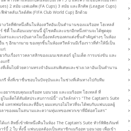
ues) 2 สมัย เอฟเอคัพ (FA Cups) 3 สมัย และลีกคัพ (League Cups)
ฟีฟ่าคลับเวิลด์คัพ (FIFA Club World Cup) อีกด้วย
ับรางวัลที่พักหนึ่งคืนในห้องสวีทอันเป็นตำนานของแมริออท โฮเทลส์
 ซิตี้ ในเดือนเมษายนนี้ ผู้โชคดีและแขกอีกหนึ่งท่านจะได้พูดคุย
กับสโมสรและแรงบันดาลใจเบื้องหลังของตกแต่งชิ้นสำคัญต่างๆ ในห้อง
่น ๆ อีกมากมาย ของทุกชิ้นในห้องสวีทล้วนมีเรื่องราวที่ทำให้นี่เป็น
แก่:
เกี่ยวกับเรื่องราวคลาสสิกของแมนเชสเตอร์ ยูไนเต็ด การแข่งขัน และ
องแกรี
สดงที่เต็มไปด้วยความทรงจำอันแสนพิเศษและช่วงเวลาอันเป็นตำนาน
 ทั้งที่เขาชื่นชอบในปัจจุบันและในช่วงที่เดินทางไปกับทีม
ละอยากขอบคุณแมริออท บอนวอย และแมริออท โฮเทลส์ ที่
ูไนเต็ดได้สัมผัสประสบการณ์นี้" เนวิลล์กล่าว "The Captain’s Suite
อลด์ แทรฟฟอร์ดและที่อื่นๆ ผมแทบรอไม่ไหวที่จะได้พบกับแฟนบอลผู้
ับช่วงเวลาของผมในสนามและความทุ่มเทของพวกเขาที่มีต่อสโมสร"
ก่ สิทธิ์เข้าพักหนึ่งคืนในห้อง The Captain’s Suite ทัวร์พิพิธภัณฑ์
ี้ 2 ใบ ทั้งนี้ แฟนบอลต้องเป็นสมาชิกแมริออท บอนวอย เพื่อเข้า