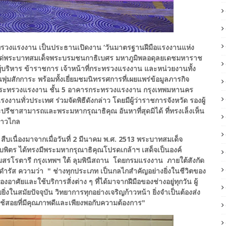
ระทรวงแรงงาน เป็นประธานเปิดงาน ‘วันมาตรฐานฝีมือแรงงานแห่ง
ะแด่พระบาทสมเด็จพระบรมชนกาธิเบศร มหาภูมิพลอดุลยเดชมหาราช
ริหาร ข้าราชการ เจ้าหน้าที่กระทรวงแรงงาน และหน่วยงานทั้ง
่มสักการะ พร้อมทั้งเยี่ยมชมนิทรรศการที่เผยแพร่ข้อมูลภารกิจ
กระทรวงแรงงาน ชั้น 5 อาคารกระทรวงแรงงาน กรุงเทพมหานคร
นทั่วประเทศ ร่วมจัดพิธีดังกล่าว โดยมีผู้ว่าราชการจังหวัด รองผู้
ปรีชาสามารถและพระมหากรุณาธิคุณ อันหาที่สุดมิได้ ที่ทรงเล็งเห็น
นยาวไกล
เนื่องมาจากเมื่อวันที่ 2 มีนาคม พ.ศ. 2513 พระบาทสมเด็จ
ตร ได้ทรงมีพระมหากรุณาธิคุณโปรดเกล้าฯ เสด็จเป็นองค์
 สโมสรโรตารี กรุงเทพฯ ใต้ ลุมพินีสถาน โดยกรมแรงงาน ภายใต้สังกัด
ัส ความว่า " ช่างทุกประเภท เป็นกลไกสำคัญอย่างยิ่งในชีวิตของ
ยและใช้บริการสิ่งต่าง ๆ ที่ได้มาจากฝีมือของช่างอยู่ทุกวัน ผู้
่งในสมัยปัจจุบัน วิทยาการทุกอย่างเจริญก้าวหน้า ยิ่งจำเป็นต้องส่ง
ิ่งใช้สอยที่มีคุณภาพดีและเพียงพอกับความต้องการ"