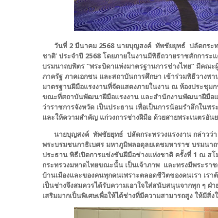
วันที่ 2 มีนาคม 2568 นายบุญสงค์ ทัพชัยยุทธ์ ปลัดก
ชาติ’ ประจำปี 2568 โดยภายในงานมีพิธีถวายราชสักการ
บรมนาถบพิตร “พระบิดาแห่งมาตรฐานการช่างไทย” มีคณะผู้บ
ภาครัฐ ภาคเอกชน และสถาบันการศึกษา เข้าร่วมพิธีวางพานพุ
มาตรฐานฝีมือแรงงานที่จัดแสดงภายในงาน ณ ห้องประชุม
ขณะที่สถาบันพัฒนาฝีมือแรงงาน และสำนักงานพัฒนาฝีมือแรงงา
ว่าราชการจังหวัด เป็นประธาน เพื่อเป็นการน้อมรำลึกในพระ
และให้ความสำคัญ แก่วงการช่างฝีมือ ด้วยสายพระเนตรอั
นายบุญสงค์ ทัพชัยยุทธ์ ปลัดกระทรวงแรงงาน กล่าวว่า สืบ
พระบรมชนกาธิเบศร มหาภูมิพลอดุลยเดชมหาราช บรมนาถบพิ
ประธาน พิธีเปิดการแข่งขันฝีมือช่างแห่งชาติ ครั้งที่ 1 ณ
กระทรวงมหาดไทยขณะนั้น เป็นเจ้าภาพ และทรงมีพระราชดำร
บ้านเมืองและของคนทุกคนเพราะตลอดชีวิตของคนเรา เราต้องอาศั
เป็นช่างจึงสมควรได้รับความเอาใจใส่สนับสนุนจากทุก ๆ ฝ่ายยิ
เสริมมากเป็นพิเศษเพื่อให้ได้ช่างที่มีความสามารถสูง ให้มีส