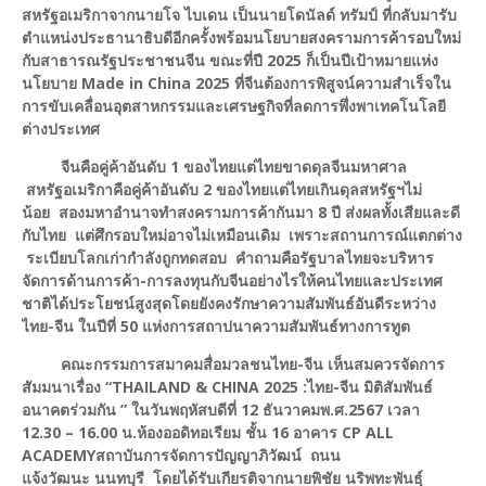
สหรัฐอเมริกาจากนายโจ ไบเดน เป็นนายโดนัลด์ ทรัมป์ ที่กลับมารับ
ตำแหน่งประธานาธิบดีอีกครั้งพร้อมนโยบายสงครามการค้ารอบใหม่
กับสาธารณรัฐประชาชนจีน
ขณะที่
ปี
2025
ก็
เป็นปีเป้าหมายแห่ง
นโยบาย
Made in China 2025
ที่
จีน
ต้องการ
พิสูจน์ความสำเร็จใน
การขับเคลื่อนอุตสาหกรรมและเศรษฐกิจที่ลดการพึ่งพาเทคโนโลยี
ต่างประเทศ
จีนคือคู่ค้าอันดับ
1
ของไท
ยแต่
ไทย
ขาดดุลจีนมหาศาล
สหรัฐอเมริกาคือคู่ค้าอันดับ
2
ของไทยแต่ไทยเกินดุลสหรัฐฯ
ไม่
น้อย
สองมหาอำนาจ
ทำสงครามการค้ากันมา 8 ปี ส่งผลทั้งเสียและดี
กับไทย แต่ศึกรอบใหม่อาจไม่เหมือนเดิม เพราะสถานการณ์แตกต่าง
ระเบียบโลกเก่ากำลังถูกทดสอบ
คำถามคือรัฐบาลไทยจะบริหาร
จัดการด้านการค้า-การลงทุนกับจีนอย่างไรให้คนไทยและประเทศ
ชาติได้ประโยชน์สูงสุดโดยยังคงรักษาความสัมพันธ์อันดีระหว่าง
ไทย-จีน ในปีที่
50
แห่งการสถาปนาความสัมพันธ์ทางการทูต
คณะกรรมการสมาคมสื่อมวลชนไทย-จีน เห็นสมควรจัดการ
สัมมนาเรื่อง “
THAILAND & CHINA 2025
:
ไทย-จีน มิติสัมพันธ์
อนาคตร่วมกัน
”
ใน
วันพ
ฤหัสบดี
ที่
12 ธันวาคม
พ.ศ.256
7
เวลา
12.30
–
16.00 น.
ห้องออดิทอเรีย
ม ชั้น 16
อาคาร
CP ALL
ACADEMY
สถาบันการจัดการปัญญาภิ
วัฒน์ ถนน
แจ้งวัฒนะ
นนทบุรี
โดยได้รับเกียรติจาก
นายพิชัย นริพทะพันธุ์