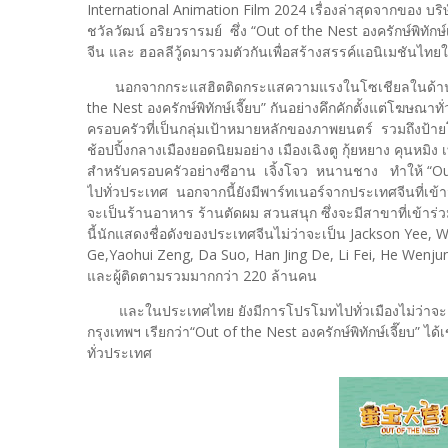
International Animation Film 2024 เรื่องล่าสุดจากของ 
ชวัลวัฒน์ อริยวรารมย์ ซึ่ง “Out of the Nest องครักษ์พิทัก
จีน และ ฮอลลีวู้ดมารวมตัวกันเพื่อสร้างสรรค์แอนิเมชันไทยใ
นอกจากกระแสฮิตติดกระแสความแรงในโซเชียลในด้านสื่อ
the Nest องครักษ์พิทักษ์เจี๊ยบ” กันอย่างคึกคักตั้งแต่โฆษณ
ครอบครัวที่เป็นกลุ่มเป้าหมายหลักของภาพยนตร์ รวมถึงป้
ช้อปปิ้งกลางเมืองยอดนิยมอย่าง เมืองเฉิงตู กุ้ยหยาง คุนหมิ
สำหรับครอบครัวอย่างซีอาน เจิ้งโจว หนานชาง ทำให้ “Out o
ไปทั่วประเทศ นอกจากนี้ยังมีพาร์ทเนอร์จากประเทศจีนที่เข้าม
จะเป็นร้านอาหาร ร้านตัดผม สวนสนุก ซึ่งจะมีสาขาที่เข้าร
นี้นักแสดงชื่อดังของประเทศจีนไม่ว่าจะเป็น Jackson Yee,
Ge,Yaohui Zeng, Da Suo, Han Jing De, Li Fei, He Wenj
และผู้ติดตามรวมมากกว่า 220 ล้านคน
และในประเทศไทย ยังมีการโปรโมทไปทั่วเมืองไม่ว่าจะเป็น
กรุงเทพฯ เรียกว่า“Out of the Nest องครักษ์พิทักษ์เจี๊ยบ” 
ทั่วประเทศ