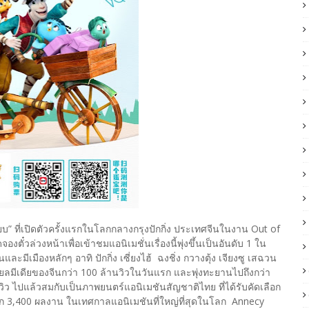
บ” ที่เปิดตัวครั้งแรกในโลกกลางกรุงปักกิ่ง ประเทศจีนในงาน Out of
งตั๋วล่วงหน้าเพื่อเข้าชมแอนิเมชั่นเรื่องนี้พุ่งขึ้นเป็นอันดับ 1 ใน
ะมีเมืองหลักๆ อาทิ ปักกิ่ง เซี่ยงไฮ้ ฉงชิ่ง กวางตุ้ง เจียงซู เสฉวน
มีเดียของจีนกว่า 100 ล้านวิวในวันแรก และพุ่งทะยานไปถึงกว่า
นวิว ไปแล้วสมกับเป็นภาพยนตร์แอนิเมชันสัญชาติไทย ที่ได้รับคัดเลือก
าก 3,400 ผลงาน ในเทศกาลแอนิเมชันที่ใหญ่ที่สุดในโลก Annecy