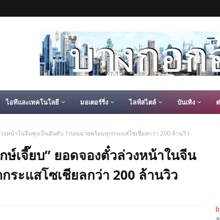
ไอทีและเทคโนโลยี
มอเตอร์ริ่ง
ไลฟ์สไตล์
บันเทิง
ต
วล่วงหน้าในจีนพุ่งเป็นอันดับ 1ก่อนฉายพร้อมทุกกระแสโซเชียลกว่า 200 ล้านวิว
กษ์เจี๊ยบ” ยอดจองตั๋วล่วงหน้าในจีน
ุกกระแสโซเชียลกว่า 200 ล้านวิว
b
ส