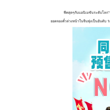
พีคสุดๆกับแอนิเมชันระดับโลก“O
ยอดจองตั๋วล่วงหน้าในจีนพุ่งเป็นอันดับ