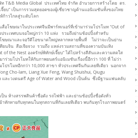
บริษัท T&B Media Global ประเทศไทย จำกัด อำนวยการสร้างโดย ดร.
ษ์เจี๊ยบ” เป็นการรวมสุดยอดของผู้เชี่ยวชาญด้านแอนิเมชันทั้งของไทย
ห้ก้าวไกลสู่ระดับโลก
โฆษณาในประเทศจีนมีพาร์ทเนอร์ที่เข้ามาร่วมโปรโมท “Out of
าทั่วประเทศบนจอใหญ่กว่า 10 แห่ง รวมถึงย่านช้อปปิ้งสำหรับ
ายโฆษณาและจอวีดีโอขนาดใหญ่หลากหลายพื้นที่ ไม่ว่าจะเป็นย่าน
ง เทียนจิน สือเจียจวง รวมถึง แหล่งรวมสถานที่ของความบันเทิง
f the Nest องครักษ์พิทักษ์เจี๊ยบ” ได้ไปสร้างสีสันและความสดใส
าร่วมโปรโมทให้กับภาพยนตร์แอนิเมชันเรื่องนี้อีกว่า 100 ที่ ไม่ว่า
่วมโปรโมทอีกกว่า 10,000 สาขา ทั่วประเทศจีนกันเลยทีเดียว นอกจาก
 Wong Cho-lam, Liang Xue Feng, Wang Shuishui, Qiugu
un และวงดนตรี Age of Water and Wood เป็นต้น ซึ่งมีฐานแฟนคลับ
 ห้างสรรพสินค้าชื่อดัง รถไฟฟ้า และย่านช้อปปิ้งชื่อดังทั่ว
ได้เข้าทักทายกับทุกคนในทุกสถานที่กันเลยทีเดียว พบกันทุกโรงภาพยนตร์