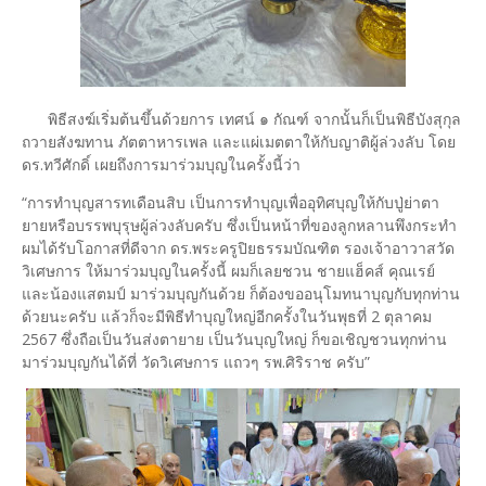
พิธีสงฆ์เริ่มต้นขึ้นด้วยการ เทศน์ ๑ กัณฑ์ จากนั้นก็เป็นพิธีบังสุกุล
ถวายสังฆทาน ภัตตาหารเพล และแผ่เมตตาให้กับญาติผู้ล่วงลับ โดย
ดร.ทวีศักดิ์ เผยถึงการมาร่วมบุญในครั้งนี้ว่า
“การทำบุญสารทเดือนสิบ เป็นการทำบุญเพื่ออุทิศบุญให้กับปู่ย่าตา
ยายหรือบรรพบุรุษผู้ล่วงลับครับ ซึ่งเป็นหน้าที่ของลูกหลานพึงกระทำ
ผมได้รับโอกาสที่ดีจาก ดร.พระครูปิยธรรมบัณฑิต รองเจ้าอาวาสวัด
วิเศษการ ให้มาร่วมบุญในครั้งนี้ ผมก็เลยชวน ชายแฮ็คส์ คุณเรย์
และน้องแสตมป์ มาร่วมบุญกันด้วย ก็ต้องขออนุโมทนาบุญกับทุกท่าน
ด้วยนะครับ แล้วก็จะมีพิธีทำบุญใหญ่อีกครั้งในวันพุธที่ 2 ตุลาคม
2567 ซึ่งถือเป็นวันส่งตายาย เป็นวันบุญใหญ่ ก็ขอเชิญชวนทุกท่าน
มาร่วมบุญกันได้ที่ วัดวิเศษการ แถวๆ รพ.ศิริราช ครับ”