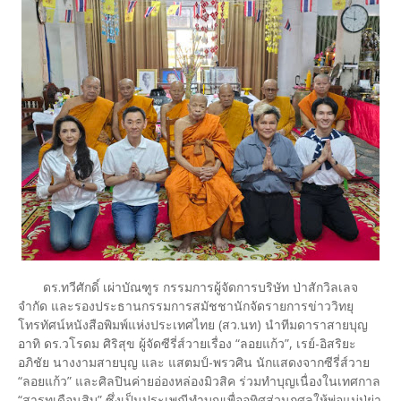
ดร.ทวีศักดิ์ เผ่าบัณฑูร กรรมการผู้จัดการบริษัท ป่าสักวิลเลจ
จำกัด และรองประธานกรรมการสมัชชานักจัดรายการข่าววิทยุ
โทรทัศน์หนังสือพิมพ์แห่งประเทศไทย (สว.นท) นำทีมดาราสายบุญ
อาทิ ดร.วโรดม ศิริสุข ผู้จัดซีรี่ส์วายเรื่อง “ลอยแก้ว”, เรย์-อิสริยะ
อภิชัย นางงามสายบุญ และ แสตมป์-พรวศิน นักแสดงจากซีรี่ส์วาย
“ลอยแก้ว” และศิลปินค่ายอ่องหล่องมิวสิค ร่วมทำบุญเนื่องในเทศกาล
“สารทเดือนสิบ” ซึ่งเป็นประเพณีทำบุญเพื่ออุทิศส่วนกุศลให้พ่อแม่ปู่ย่า