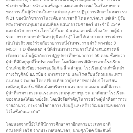
ช่วงบ่ายเป็นการนำเสนอข้อมูลของแต่ละประเทศ ในเรื่องบทบาท
ของการเป็นผู้นำร่วมในการสนับสนุนการปฏิรูปการศึกษาในศตวรรษ
ที่ 21 ของนักวิชาการในระดับนานาชาติ โดย ดร.รัตนา แซ่เล้า ผู้รับ
พระราชทานทุนอานันทมหิดล แผนกธรรมศาสตร์ ประจำปี 2549
และนักวิชาการชาวไทย ได้ขึ้นมานำเสนอตามชื่อเรื่อง “ภาวะผู้นำ
ร่วม : การตามหาม้าวิเศษ (ยูนิคอร์น)” โดยได้เล่าประสบการณ์การ
เป็นโปรดิวเซอร์ร่วมกับรายการหนึ่งในพระราชดำริ ทางช่อง 9
MCOT HD ซึ่งตลอด 4 ปีที่ผ่านมาทางรายการได้นำเสนอสารคดี
เรื่องความเป็นผู้นำกับการปฏิรูปการศึกษามากกว่า 50 ตอน ซึ่งพบว่า
ผู้นำที่ดีมีอยู่ทุกที่ในประเทศไทย โดยได้ยกกรณีศึกษาจากโรงเรียน
บ้านห้วยต้มชัยยะวงศาอุปถัมภ์ อ.ลี้ จ.ลำพูน, โรงเรียนบ้านกำพี้เหล่า
กาเจริญศิลป์ อ.บรบือ จ.มหาสารคาม และโรงเรียนวัดถนนกะเพรา
อ.แกลง จ.ระยอง โดยเปรียบเทียบว่าผู้บริหารของทั้ง 3 โรงเรียน
เหมือนยูนิคอร์น ที่ถึงแม้จะบริหารบนความขาดแคลน แต่ก็มีภาวะ
ผู้นำที่สามารถระดมแรงและระดมทุนจากชุมชน มาพัฒนาโรงเรียน
ของตนเองได้อย่างยั่งยืน โดยปัจจัยสำคัญในการสร้างผู้นำคือการกระ
จายอำนาจ, กระจายโอกาสการเรียนรู้ และสร้างวัฒนธรรมของการ
ไว้ใจซึ่งกันและกัน”
โดยนอกจากนี้ยังได้มีนักการศึกษาจากอีกหลายประเทศ อาทิ
ดร.เจฟฟ์ เดวิส จากประเทศแคนาดา, นายศุภโชค ปิยะสันติ์