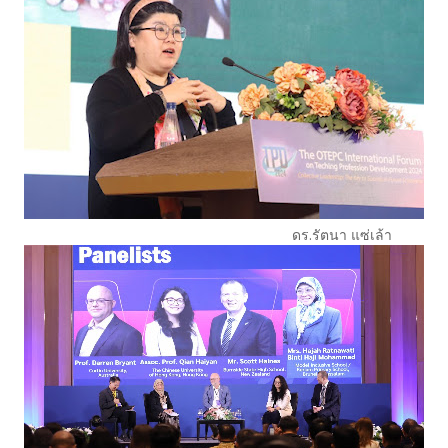
ดร.รัตนา แซ่เล้า