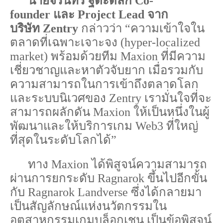
นายจรินทร
ฐิตะดิลก
Co-
founder
และ
Project Lead
จาก
บริษัท
Zentry
กล่าวว่า
“
ความเข้าใจใน
ตลาดที่เฉพาะเจาะจง
(
hyper-localized
market)
พร้อมด้วยทีม
Maxion
ที่มีความ
เชี่ยวชาญและหาตัวจับยาก
เมื่อรวมกับ
ความสามารถในการเข้าถึงตลาดโลก
และระบบนิเวศของ
Zentry
เรามั่นใจที่จะ
สามารถผลักดัน
Maxion
ให้เป็นหนึ่งในผู้
พัฒนาและให้บริการเกม
Web
3
ที่ใหญ่
ที่สุดในระดับโลกได้
”
ทาง
Maxion
ได้พิสูจน์ความสามารถ
ผ่านการยกระดับ
Ragnarok
ขึ้นไปอีกขั้น
กับ
Ragnarok Landverse
ซึ่งได้กลายมา
เป็นสัญลักษณ์แห่งนวัตกรรมใน
อุตสาหกรรมเกมบล็อกเชน
เป็นข้อพิสูจน์