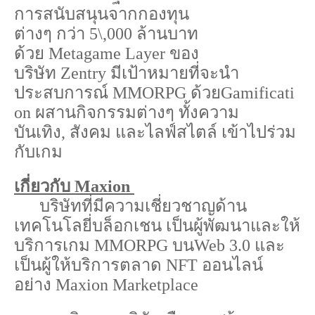
การสนับสนุนจากกองทุน
ต่างๆ
กว่า
5
\,
000
ล้านบาท
ด้วย
Metagame Layer
ของ
บริษัท
Zentry
มีเป้าหมายที่จะนำ
ประสบการณ์
MMORPG
ด้วย
Gamificati
on
ผสานกิจกรรมต่างๆ
ทั้งความ
บันเทิง
,
สังคม
และไลฟ์สไตล์
เข้าไปร่วม
กับเกม
เกี่ยวกับ
Maxion
บริษัทที่มีความเชี่ยวชาญด้าน
เทคโนโลยี่บล็อกเชน
เป็นผู้พัฒนาและให้
บริการเกม
MMORPG
บน
Web
3.0
และ
เป็นผู้ให้บริการตลาด
NFT
ออนไลน์
อย่าง
Maxion Marketplace