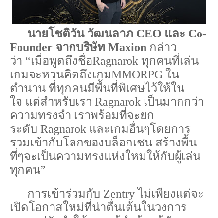
นายโชติวัน
วัฒนลาภ
CEO
และ
Co-
Founder
จากบริษัท
Maxion
กล่าว
ว่า
“
เมื่อพูดถึงชื่อ
Ragnarok
ทุกคนที่เล่น
เกมจะหวนคิดถึงเกม
MMORPG
ใน
ตำนาน
ที่ทุกคนมีพื้นที่พิเศษไว้ให้ใน
ใจ
แต่สำหรับเรา
Ragnarok
เป็นมากกว่า
ความทรงจำ
เราพร้อมที่จะยก
ระดับ
Ragnarok
และเกมอื่นๆโดยการ
รวมเข้ากับโลกของบล็อกเชน
สร้างพื้น
ที่ๆ
จะเป็นความทรงแห่งใหม่ให้กับผู้เล่น
ทุกคน
”
การเข้าร่วมกับ
Zentry
ไม่เพียงแต่จะ
เปิดโอกาสใหม่ที่น่าตื่นเต้นในวงการ