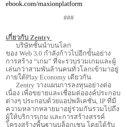
ebook.com/maxionplatform
###
เกี่ยวกับ
Zentry
บริษัทชั้นนำบนโลก
ของ
Web
3.0
กำลังก้าวไปอีกขั้นอย่าง
การสร้าง
“
เกม
”
ที่จะรวบรวมเกมและผู้
เล่นกว่าสามพันล้านคนทั่วโลกเข้ามาอยู่
ภายใต้
Play Economy
เดียวกัน
Zentry
วางแผนการลงทุนอย่างต่อ
เนื่อง
เพื่อขยายและเชื่อมต่อองค์ประกอบ
ต่างๆ
ประกอบด้วยแอปพลิเคชั่น
, IP
ที่มี
ความหลากหลายมาอยู่ร่วมกัน
รวมไปถึง
ผู้ให้บริการเกม
และการสร้างสรรค์
โครงสร้างพื้นฐานบล็อกเชน
โดยได้รับ