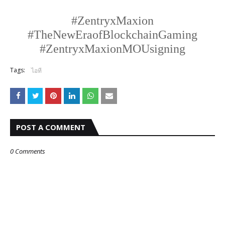
#ZentryxMaxion
#TheNewEraofBlockchainGaming
#ZentryxMaxionMOUsigning
Tags:
ไอที
POST A COMMENT
0 Comments