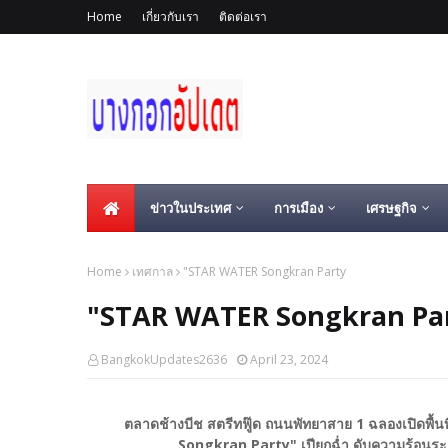
Home
เกี่ยวกับเรา
ติดต่อเรา
ข่าวในประเทศ
การเมือง
เศรษฐกิจ
Home
เทศกาล
"STAR WATER Songkran Party
"STAR WATER Songkran Pa
BangkokUpdates2636
April 23, 2024
ตลาดช้างบีช สตรีทฟู๊ด ถนนพัทยาสาย 1 ฉลองเปิดพื้
Songkran Party" เปียกฉ่ำ ดับความร้อนระอุ