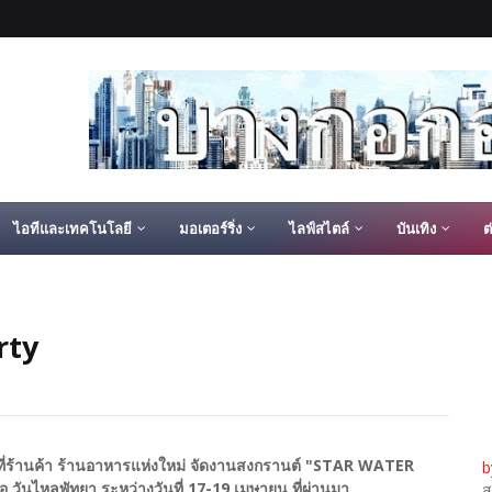
ไอทีและเทคโนโลยี
มอเตอร์ริ่ง
ไลฟ์สไตล์
บันเทิง
ต
rty
นที่ร้านค้า ร้านอาหารแห่งใหม่ จัดงานสงกรานต์ "STAR WATER
b
 วันไหลพัทยา ระหว่างวันที่ 17-19 เมษายน ที่ผ่านมา
ส