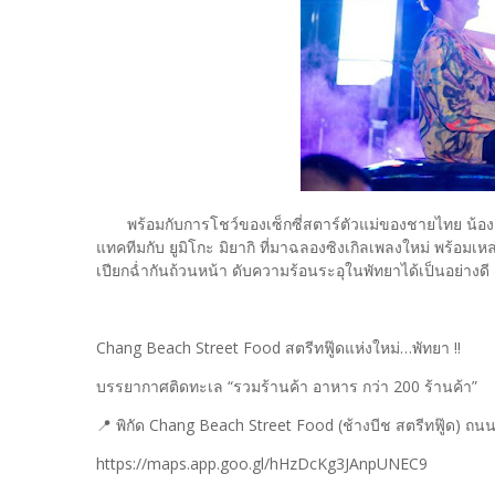
พร้อมกับการโชว์ของเซ็กซี่สตาร์ตัวแม่ของชายไทย น้องแน
แทคทีมกับ ยูมิโกะ มิยากิ ที่มาฉลองซิงเกิลเพลงใหม่ พร้อม
เปียกฉ่ำกันถ้วนหน้า ดับความร้อนระอุในพัทยาได้เป็นอย่างดี
Chang Beach Street Food สตรีทฟู๊ดแห่งใหม่…พัทยา !!
บรรยากาศติดทะเล “รวมร้านค้า อาหาร กว่า 200 ร้านค้า”
📍 พิกัด Chang Beach Street Food (ช้างบีช สตรีทฟู๊ด) ถน
https://maps.app.goo.gl/hHzDcKg3JAnpUNEC9