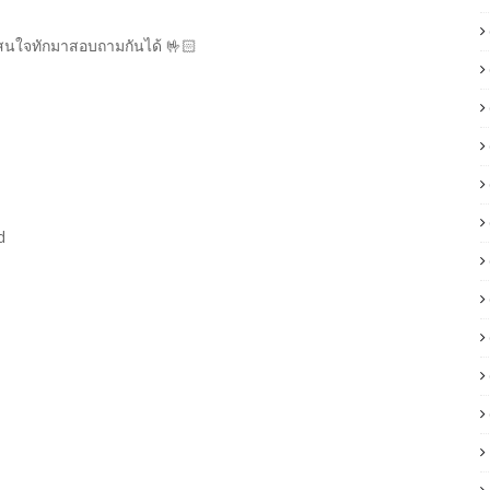
ถ้าสนใจทักมาสอบถามกันได้ 🤟🏻
d