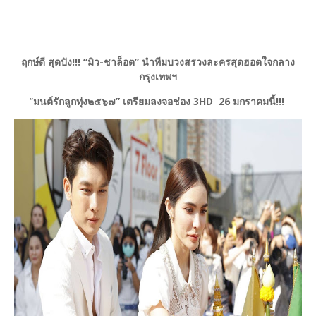
ฤกษ์ดี สุดปัง!!! “มิว-ชาล็อต” นำทีมบวงสรวงละครสุดฮอตใจกลาง
กรุงเทพฯ
“
มนต์รักลูกทุ่ง๒๕๖๗” เตรียมลงจอช่อง 3HD 26 มกราคมนี้!!!