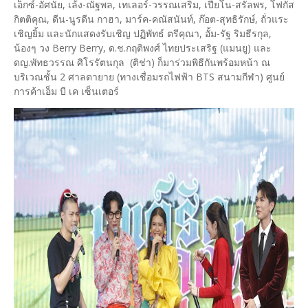
เอ็กซ์-อัศนัย, เล้ง-ณัฐพล, เทเลอร์-วรรณเสริม, เปียโน-สรัลพร, โฟกัส
กิตติคุณ, ดีน-นูรดีน กาฮา, มาร์ค-คณัสนันท์, ก๊อต-สุทธิรักษ์, ถั่วแระ
เชิญยิ้ม และนักแสดงรับเชิญ ปฏิพัทธ์ ตรีคุณา, อั้ม-รัฐ ริมธีรกุล,
น้องๆ วง Berry Berry, ด.ช.กฤติพงศ์ ไทยประเสริฐ (แมนยู) และ
ดญ.พัทธวรรณ ศิโรรัตนกุล (ติช่า) ก็มาร่วมพิธีกันพร้อมหน้า ณ
บริเวณชั้น 2 ศาลตายาย (ทางเชื่อมรถไฟฟ้า BTS สนามกีฬา) ศูนย์
การค้าเอ็ม บี เค เซ็นเตอร์