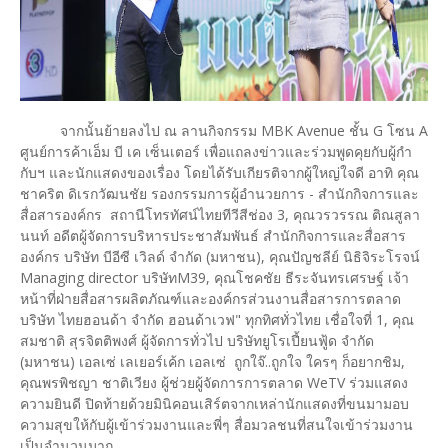
จากนั้นย้ายลงไป ณ ลานกิจกรรม MBK Avenue ชั้น G โซน A
ศูนย์การค้าเอ็ม บี เค เซ็นเตอร์ เพื่อแถลงข่าวและร่วมพูดคุยกับผู้กำ
กับฯ และนักแสดงของเรื่อง โดยได้รับเกียรติจากผู้ใหญ่ใจดี อาทิ คุณ
ชาคริต ดิเรกวัฒนชัย รองกรรมการผู้อำนวยการ - สำนักกิจการและ
สื่อสารองค์กร สถานีโทรทัศน์ไทยทีวีสีช่อง 3, คุณวรวรรณ ติณสูลา
นนท์ อดีตผู้จัดการบริหารประชาสัมพันธ์ สำนักกิจการและสื่อสาร
องค์กร บริษัท บีอีซี เวิลด์ จำกัด (มหาชน), คุณปัญชลีย์ นิธิจิระโรจน์
Managing director บริษัทM39, คุณโชคชัย ธีระจันทรเศรษฐ์ เจ้า
หน้าที่ฝ่ายสื่อสารผลิตภัณฑ์และองค์กรส่วนงานสื่อสารการตลาด
บริษัท ไทยฮอนด้า จำกัด ฮอนด้าเวฟ" ทุกทิศทั่วไทย เชื่อใจที่ 1, คุณ
สมชาติ สุรจิตติพงศ์ ผู้จัดการทั่วไป บริษัทยูโรเปี้ยนฟู้ด จำกัด
(มหาชน) เอลเซ่ เลเยอร์เค้ก เอลเซ่ ถูกใจ๊..ถูกใจ ใครๆ ก็อยากชิม,
คุณพรพิชญา ชาติเวียง ผู้ช่วยผู้จัดการการตลาด WeTV ร่วมแสดง
ความยินดี ปิดท้ายด้วยมินิคอนเสิร์ตจากเหล่านักแสดงที่ขนมามอบ
ความสุขให้กับผู้เข้าร่วมงานและพี่ๆ สื่อมวลชนที่สนใจเข้าร่วมงาน
เป็นจำนวนมาก