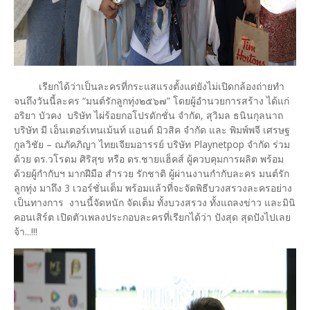
​ เรียกได้ว่าเป็นละครที่กระแสแรงตั้งแต่ยังไม่เปิดกล้องถ่ายทำ
จนถึงวันนี้ละคร “มนต์รักลูกทุ่ง๒๕๖๗” โดยผู้อำนวยการสร้าง ได้แก่
อริยา บัวคง บริษัท ไผ่ร้อยกอโปรดักชั่น จำกัด, สุวิมล ธนินกุลนาถ
บริษัท มี เอ็นเตอร์เทนเม้นท์ แอนด์ มิวสิค จำกัด และ พิมพ์พจี เศรษฐ
กูลวิชัย – ณภัคภิญา ไทยเจียมอารรย์ บริษัท Playnetpop จำกัด ร่วม
ด้วย ดร.วโรดม ศิริสุข หรือ ดร.ชายแฮ็คส์ ผู้ควบคุมการผลิต พร้อม
ด้วยผู้กำกับฯ มากฝีมือ สำรวย รักชาติ ผู้ผ่านงานกำกับละคร มนต์รัก
ลูกทุ่ง มาถึง 3 เวอร์ชั่นเต็ม พร้อมแล้วที่จะจัดพิธีบวงสรวงละครอย่าง
เป็นทางการ งานนี้จัดหนัก จัดเต็ม ทั้งบวงสรวง ทั้งแถลงข่าว และมินิ
คอนเสิร์ต เปิดตัวเพลงประกอบละครที่เรียกได้ว่า ปังสุด สุดปังไปเลย
จ้า...!!!