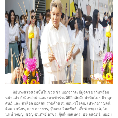
พิธีบวงสรวงเริ่มขึ้นในช่วงเช้า นอกจากจะมีผู้จัดฯ มากันพร้อม
หน้าแล้ว ยังมีเหล่านักแสดงมาเข้าร่วมพิธีอีกคับคั่ง นำทีมโดย มิว-ศุภ
ศิษฏ์ และ ชาล็อต ออสติน ร่วมด้วย คิมม่อน-วโรดม, เปา-กิ่งกาญจน์,
ต้อม-รชนีกร, ต่าย-สายธาร, จุ๊บแจง-วิมลพันธ์, เอ็กซ์ จาตุรงค์, โต
นนท์ วงบุญ, ขวัญ-ปิ่นทิพย์ อรชร, กุ๊กกี้-มณเนตร, บิว-ลลิฉัตร์, หม่อม