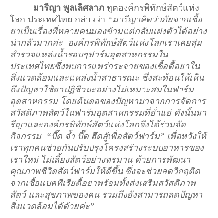
มารีญา พูลเลิศลาภ
 ทูตองค์กรพิทักษ์สัตว์แห่ง
โลก ประเทศไทย กล่าวว่า 
“
มารีญาคิดว่าภัยจากเชื้อ
ยาเป็นเรื่องที่หลายคนมองข้ามแต่กลับแฝงตัวได้อย่าง
น่ากลัวมากค่ะ  องค์กรพิทักษ์สัตว์แห่งโลกเราเคยสุ่ม
สำรวจแหล่งน้ำรอบๆฟาร์มอุตสาหกรรมใน
ประเทศไทยซึ่งพบการแพร่กระจายของเชื้อดื้อยาใน
สิ่งแวดล้อมและแหล่งน้ำสาธารณะ ซึ่งสะท้อนให้เห็น
ถึงปัญหาใช้ยาปฏิชีวนะอย่างไม่เหมาะสมในฟาร์ม
อุตสาหกรรม โดยต้นตอของปัญหามาจากการจัดการ
สวัสดิภาพสัตว์ในฟาร์มอุตสาหกรรมที่ย่ำแย่ ดังนั้นมา
รีญาและองค์กรพิทักษ์สัตว์แห่งโลกจึงได้ร่วมจัด
กิจกรรม  
“
บึ๊ด จ้ำ บึ๊ด ฮึดสู้เพื่อสัตว์ฟาร์ม
” 
เพื่อหวังให้
เราทุกคนช่วยกันปรับปรุงโครงสร้างระบบอาหารของ
เราใหม่ ไม่เลี้ยงสัตว์อย่างทรมาน ด้วยการพัฒนา
คุณภาพชีวิตสัตว์ฟาร์มให้ดีขึ้น ซึ่งจะช่วยลดวิกฤติด
จากเชื้อแบคทีเรียดื้อยาพร้อมทั้งส่งเสริมสวัสดิภาพ
สัตว์ และสุขภาพของคน รวมถึงยังสามารถลดปัญหา
สิ่งแวดล้อมได้ด้วยค่ะ
”