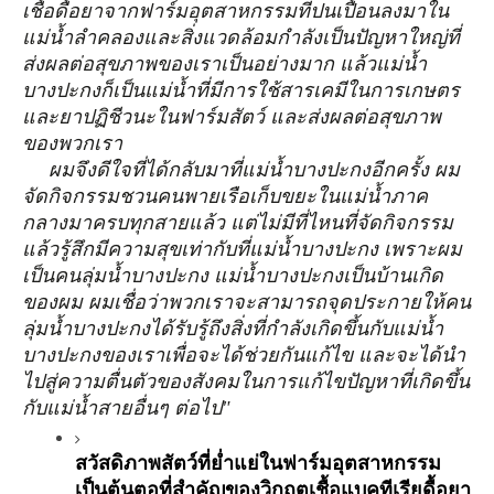
เชื้อดื้อยาจากฟาร์มอุตสาหกรรมที่ปนเปื้อนลงมาใน
แม่น้ำลำคลองและสิ่งแวดล้อมกำลังเป็นปัญหาใหญ่ที่
ส่งผลต่อสุขภาพของเราเป็นอย่างมาก แล้วแม่น้ำ
บางปะกงก็เป็นแม่น้ำที่มีการใช้สารเคมีในการเกษตร
และยาปฏิชีวนะในฟาร์มสัตว์ และส่งผลต่อสุขภาพ
ของพวกเรา
ผมจึงดีใจที่ได้กลับมาที่แม่น้ำบางปะกงอีกครั้ง ผม
จัดกิจกรรมชวนคนพายเรือเก็บขยะในแม่น้ำภาค
กลางมาครบทุกสายแล้ว แต่ไม่มีที่ไหนที่จัดกิจกรรม
แล้วรู้สึกมีความสุขเท่ากับที่แม่น้ำบางปะกง เพราะผม
เป็นคนลุ่มน้ำบางปะกง แม่น้ำบางปะกงเป็นบ้านเกิด
ของผม ผมเชื่อว่าพวกเราจะสามารถจุดประกายให้คน
ลุ่มน้ำบางปะกงได้รับรู้ถึงสิ่งที่กำลังเกิดขึ้นกับแม่น้ำ
บางปะกงของเราเพื่อจะได้ช่วยกันแก้ไข และจะได้นำ
ไปสู่ความตื่นตัวของสังคมในการแก้ไขปัญหาที่เกิดขึ้น
กับแม่น้ำสายอื่นๆ ต่อไป"
สวัสดิภาพสัตว์ที่ย่ำแย่ในฟาร์มอุตสาหกรรม
เป็นต้นตอที่สำคัญของวิกฤตเชื้อแบคทีเรียดื้อยา 