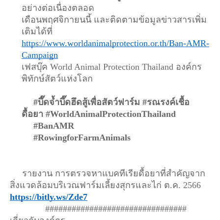
อย่างต่อเนื่องตลอด
เดือนพฤศจิกายนนี้ และติดตามข้อมูลข่าวสารเพิ่ม
เติมได้ที่ 
https://www.worldanimalprotection.or.th/Ban-AMR-
Campaign
เฟสบุ๊ค World Animal Protection Thailand องค์กร
พิทักษ์สัตว์แห่งโลก 
#บึ๊ดจ้ำบึ๊ดฮึดสู้เพื่อสัตว์ฟาร์ม #รณรงค์เชื้อ
ดื้อยา #WorldAnimalProtectionThailand 
#BanAMR
#RowingforFarmAnimals 
     รายงาน
 การตรวจหาแบคทีเรียดื้อยาที่สำคัญจาก
สิ่งแวดล้อมบริเวณฟาร์มเลี้ยงสุกรและไก่ ต
.
ค
.
 2566
https://bitly.ws/Zde
7
################################