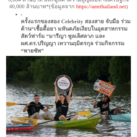
40,000 ล้านบาท*(ข้อมูลจาก
https://amrthailand.net
)
ครั้งแรกของสอง Celebrity สองสาย จับมือ ร่วม
ต้าน“เชื้อดื้อยา มหันตภัยเงียบในอุตสาหกรรม
สัตว์ฟาร์ม 
“มารีญา พูลเลิศลาภ และ 
ผศ.ดร.ปริญญา เทวานฤมิตรกุล ร่วมกิจกรรม 
“พายซัพ” 