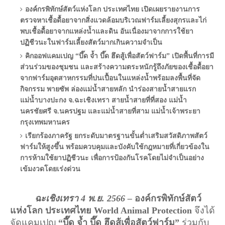
องค์กรพิทักษ์สัตว์แห่งโลก ประเทศไทย เปิดเผยรายงานการ
ตรวจหาเชื้อดื้อยาจากสิ่งแวดล้อมบริเวณฟาร์มเลี้ยงสุกรและไก่
พบเชื้อดื้อยาจากแหล่งน้ำและดิน อันเนื่องมาจากการใช้ยา
ปฏิชีวนะในฟาร์มเลี้ยงสัตว์มากเกินความจำเป็น
คิกออฟแคมเปญ “บึ๊ด จ้ำ บึ๊ด ฮึดสู้เพื่อสัตว์ฟาร์ม” เปิดพื้นที่การมี
ส่วนร่วมของชุมชน และสร้างความตระหนักรู้ถึงภัยของเชื้อดื้อยา
จากฟาร์มอุตสาหกรรมที่ปนเปื้อนในแหล่งน้ำพร้อมลงพื้นที่จัด
กิจกรรม พายซัพ ล่องแม่น้ำสายหลัก นำร่องสายน้ำสายแรก
แม่น้ำบางปะกง จ.ฉะเชิงเทรา สายน้ำสายที่ที่สอง แม่น้ำ
นครชัยศรี จ.นครปฐม และแม่น้ำสายที่สาม แม่น้ำเจ้าพระยา
กรุงเทพมหานคร
เรียกร้องภาครัฐ ยกระดับมาตรฐานขั้นต่ำเสริมสวัสดิภาพสัตว์
ฟาร์มให้สูงขึ้น พร้อมควบคุมและบังคับใช้กฎหมายที่เกี่ยวข้องใน
การห้ามใช้ยาปฏิชีวนะ เพื่อการป้องกันโรคโดยไม่จำเป็นอย่าง
เข้มงวดโดยเร่งด่วน
     ฉะเชิงเทรา 4 พ.ย. 2566 – 
องค์กรพิทักษ์สัตว์
แห่งโลก ประเทศไทย World Animal Protection
 จึงได้
จัดแคมเปญ 
“บึ๊ด จ้ำ บึ๊ด ฮึดสู้เพื่อสัตว์ฟาร์ม” 
ร่วมกับ