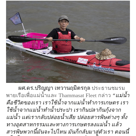
ผศ.ดร.ปริญญา เทวานฤมิตรกุล
 ประธานชมรม
พายเรือเพื่อแม่น้ำและ Thammasat Fleet กล่าว
“
แม่น้ำ
คือชีวิตของเรา เราใช้น้ำจากแม่น้ำทำการเกษตร เรา
ใช้น้ำจากแม่น้ำทำน้ำประปา เรากินปลากินกุ้งจาก
แม่น้ำ แต่เรากลับปล่อยน้ำเสีย ปล่อยสารพิษต่างๆ ทั้ง
ทางอุตสาหกรรมและทางการเกษตรลงแม่น้ำ แล้ว
สารพิษพวกนี้มันจะไปไหน
มันก็กลับมาสู่ตัวเรา ตอนนี้