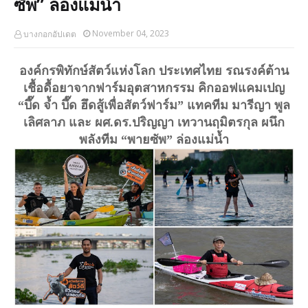
ซัพ” ล่องแม่น้ำ
November 04, 2023
บางกอกอัปเดต
องค์กรพิทักษ์สัตว์แห่งโลก ประเทศไทย รณรงค์ต้าน
เชื้อดื้อยาจากฟาร์มอุตสาหกรรม
คิกออฟแคมเปญ
“บึ๊ด จ้ำ บึ๊ด ฮึดสู้เพื่อสัตว์ฟาร์ม”
แทคทีม มารีญา พูล
เลิศลาภ และ ผศ.ดร.ปริญญา เทวานฤมิตรกุล
ผนึก
พลังทีม “พายซัพ” ล่องแม่น้ำ