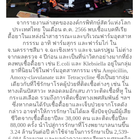
จากรายงานล่าสุดขององค์กรพิทักษ์สัตว์แห่งโลก
ประเทศไทย ในเดือน ต.ค. 2566 พบเชื้อแบคทีเรีย
ดื้อยาในแหล่งน้ำสาธารณะและบริเวณฟาร์มอุตสาห
กรรรม อาทิ ฟาร์มสุกร และฟาร์มไก่ ใน
จ.นครราชสีมา จ.ฉะเชิงเทรา และจ.นครปฐม ไม่ต่าง
จากผลตรวจ 4 ปีก่อน และเป็นที่น่าวิตกอย่างมากที่ยัง
คงพบเชื้อดื้อยา เช่น E.coli และ Klebsiella อยู่ในกลุ่ม
ยาที่นิยมใช้ในฟาร์มอุตสาหกรรม เช่น Ampicillin,
Amoxy-clavulanate และ Tetracycline ซึ่งเป็นยากลุ่ม
เดียวกับที่ใช้รักษาโรคผู้ป่วยที่ติดเชื้อต่างๆ เช่น ใน
ทางเดินปัสสาวะ หลอดลมอักเสบ ภาวะติดเชื้อที่หู ใน
กระแสเลือด รวมถึงการติดเชื้อทางเพศสัมพันธ์ ฯลฯ
ซึ่งหากคนได้รับเชื้อดื้อยาและเจ็บป่วยจากโรคดัง
กล่าว อาจทำให้การรักษาไม่ได้ผล ซึ่งปัจจุบันมีผู้เสีย
ชีวิตจากเชื้อดื้อยาปีละ 38,000 คน และติดเชื้อปีละ
88,000 ครั้ง นำไปสู่การรักษาที่โรงพยาบาลนานขึ้น
3.24 ล้านวันต่อปี ค่าใช้จ่ายในการรักษาเป็น 2,539-
6,084 ล้านบาท และมูลค่าความสูญเสียทางเศรษฐกิจ