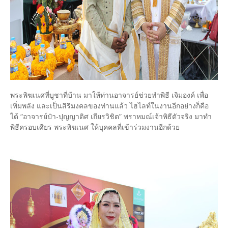
พระพิฆเนศที่บูชาที่บ้าน มาให้ท่านอาจารย์ช่วยทำพิธี เจิมองค์ เพื่อ
เพิ่มพลัง และเป็นสิริมงคลของท่านแล้ว ไฮไลท์ในงานอีกอย่างก็คือ
ได้ “อาจารย์ป๋า-ปุญญาดิศ เถียรวิชิต” พราหมณ์เจ้าพิธีตัวจริง มาทำ
พิธีครอบเศียร พระพิฆเนศ ให้บุคคลที่เข้าร่วมงานอีกด้วย