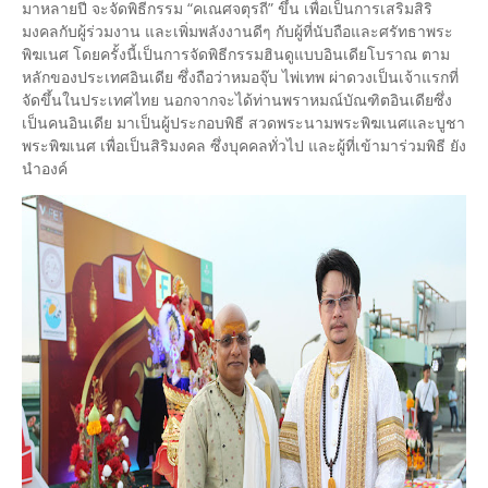
มาหลายปี จะจัดพิธีกรรม “คเณศจตุรถี” ขึ้น เพื่อเป็นการเสริมสิริ
มงคลกับผู้ร่วมงาน และเพิ่มพลังงานดีๆ กับผู้ที่นับถือและศรัทธาพระ
พิฆเนศ โดยครั้งนี้เป็นการจัดพิธีกรรมฮินดูแบบอินเดียโบราณ ตาม
หลักของประเทศอินเดีย ซึ่งถือว่าหมอจุ๊บ ไพ่เทพ ผ่าดวงเป็นเจ้าแรกที่
จัดขึ้นในประเทศไทย นอกจากจะได้ท่านพราหมณ์บัณฑิตอินเดียซึ่ง
เป็นคนอินเดีย มาเป็นผู้ประกอบพิธี สวดพระนามพระพิฆเนศและบูชา
พระพิฆเนศ เพื่อเป็นสิริมงคล ซึ่งบุคคลทั่วไป และผู้ที่เข้ามาร่วมพิธี ยัง
นำองค์