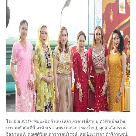
โดยมี ส.ส.วิรัช พิมพะนิตย์ และเหล่าเซเลบริตี้สายมู ทั่วฟ้าเมืองไทย
มารวมตัวกันที่นี่ อาทิ ม.ร.ว.สุพรรณกัลยา ทองใหญ่, คุณณภัสวรรณ
จิลลานนท์, คุณศศิวิมล ดารารัตนโรจน์, คุณปิยะมาลา ดำริกาญจน์,