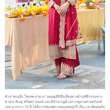
ด้าน“หมอจุ๊บ ไพ่เทพ ผ่าดวง” หมอดูที่มีชื่อเสียงทางด้านพิธีกรรมทาง
ศาสนาฮินดู หรือพราหมณ์ และมีชำนาญด้านการดูดวงศาสตร์องค์
เทพ มากกว่า 10 ปี ได้มีการจัดเทศกาลคเณศจตุรถี เป็นเวลาติดต่อกัน