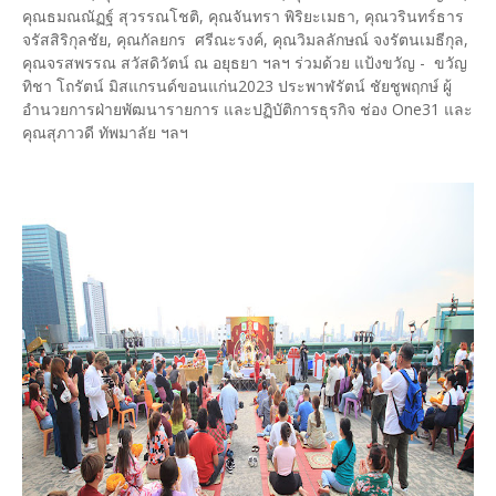
คุณธมณณัฏฐ์ สุวรรณโชติ, คุณจันทรา พิริยะเมธา, คุณวรินทร์ธาร
จรัสสิริกุลชัย, คุณกัลยกร ศรีณะรงค์, คุณวิมลลักษณ์ จงรัตนเมธีกุล,
คุณจรสพรรณ สวัสดิวัตน์ ณ อยุธยา ฯลฯ ร่วมด้วย แป้งขวัญ - ขวัญ
ทิชา โถรัตน์ มิสแกรนด์ขอนแก่น2023 ประพาฬรัตน์ ชัยชูพฤกษ์ ผู้
อำนวยการฝ่ายพัฒนารายการ และปฏิบัติการธุรกิจ ช่อง One31 และ
คุณสุภาวดี ทัพมาลัย ฯลฯ