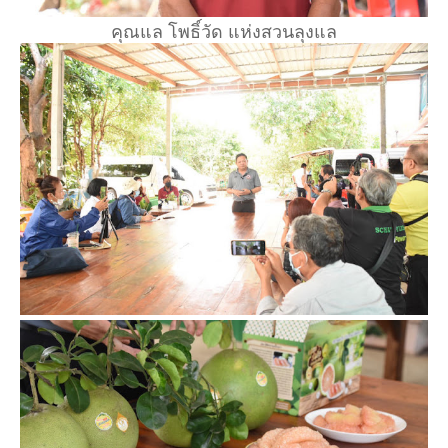
คุณแล โพธิ์วัด แห่งสวนลุงแล