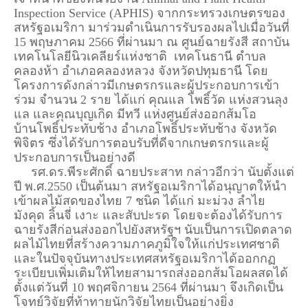
Inspection Service (APHIS) จากกระทรวงเกษตรของ
สหรัฐอเมริกา มาร่วมดำเนินการรับรองผลไปเมื่อวันที่
15 พฤษภาคม 2566 ที่ผ่านมา ณ ศูนย์ฉายรังสี สถาบัน
เทคโนโลยีนิวเคลียร์แห่งชาติ เทคโนธานี ตำบล
คลองห้า อำเภอคลองหลวง จังหวัดปทุมธานี โดย
โครงการดังกล่าวมีเกษตรกรและผู้ประกอบการเข้า
ร่วม จำนวน 2 ราย ได้แก่ คุณแล โพธิ์วัด แห่งสวนลุง
แล และคุณบุญเกิด มีทวี แห่งศูนย์ส่งออกส้มโอ
บ้านโพธิ์ประทับช้าง อำเภอโพธิ์ประทับช้าง จังหวัด
พิจิตร ซึ่งได้รับการตอบรับที่ดีจากเกษตรกรและผู้
ประกอบการเป็นอย่างดี
รศ.ดร.พีระศักดิ์ ฉายประสาท กล่าวอีกว่า นับตั้งแต่
ปี พ.ศ.2550 เป็นต้นมา สหรัฐอเมริกาได้อนุญาตให้นำ
เข้าผลไม้สดของไทย 7 ชนิด ได้แก่ มะม่วง ลำไย
มังคุด ลิ้นจี่ เงาะ และสับปะรด โดยจะต้องได้รับการ
ฉายรังสีก่อนส่งออกไปยังสหรัฐฯ นับเป็นการเปิดตลาด
ผลไม้ไทยที่สร้างความภาคภูมิใจให้แก่ประเทศชาติ
และในปัจจุบันทางประเทศสหรัฐอเมริกาได้ออกกฏ
ระเบียบเพิ่มเติมให้ไทยสามารถส่งออกส้มโอผลสดได้
ตั้งแต่วันที่ 10 พฤศจิกายน 2564 ที่ผ่านมา จึงเกิดเป็น
โจทย์วิจัยที่ท้าทายนักวิจัยไทยเป็นอย่างยิ่ง