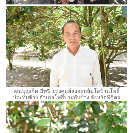
คุณบุญเกิด มีทวี แห่งศูนย์ส่งออกส้มโอบ้านโพธิ์
ประทับช้าง อำเภอโพธิ์ประทับช้าง จังหวัดพิจิตร