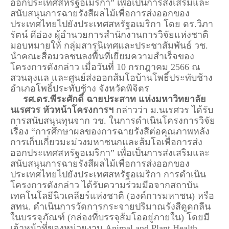
ออกประเทศสหรัฐอเมริกา” เพื่อเป็นการส่งเสริมและ
สนับสนุนการฉายรังสีผลไม้เพื่อการส่งออกของ
ประเทศไทยไปยังประเทศสหรัฐอเมริกา โดย ดร.วิภา
รัตน์ ดีอ่อง ผู้อำนวยการสำนักงานการวิจัยแห่งชาติ
มอบหมายให้ กลุ่มสารนิเทศและประชาสัมพันธ์ วช.
นำคณะสื่อมวลชนลงพื้นที่เยี่ยมความสำเร็จของ
โครงการดังกล่าว เมื่อวันที่ 10 กรกฎาคม 2566 ณ
สวนลุงแล และศูนย์ส่งออกส้มโอบ้านโพธิ์ประทับช้าง
อำเภอโพธิ์ประทับช้าง จังหวัดพิจิตร
รศ.ดร.พีระศักดิ์ ฉายประสาท แห่งมหาวิทยาลัย
นเรศวร หัวหน้าโครงการฯ
กล่าวว่า ม.นเรศวร ได้รับ
การสนับสนุนทุนจาก วช. ในการดำเนินโครงการวิจัย
เรื่อง “การศึกษาผลของการฉายรังสีต่อคุณภาพหลัง
การเก็บเกี่ยวมะม่วงมหาชนกและส้มโอเพื่อการส่ง
ออกประเทศสหรัฐอเมริกา” เพื่อเป็นการส่งเสริมและ
สนับสนุนการฉายรังสีผลไม้เพื่อการส่งออกของ
ประเทศไทยไปยังประเทศสหรัฐอเมริกา การดำเนิน
โครงการดังกล่าว ได้รับความร่วมมือจากสถาบัน
เทคโนโลยีนิวเคลียร์แห่งชาติ (องค์การมหาชน) หรือ
สทน. ดำเนินการวัดการกระจายปริมาณรังสีดูดกลืน
ในบรรจุภัณฑ์ (กล่องที่บรรจุส้มโออยู่ภายใน) โดยมี
เจ้าหน้าที่ของหน่วยงาน Animal and Plant Health