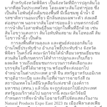
สำหรับจังหวัดพิจิตร เป็นจังหวัดที่มีการปลูกส้มโอ
มากที่สุดในประเทศไทย โดยเฉพาะส้มโอท่าข่อย ซึ่ง
เป็นส้มโอพันธุ์ดั้งเดิมของพื้นที่ มีเนื้อชมพู ฉ่ำน้ำ มี
รสชาติหวานอมเปรี้ยว มีกลิ่นหอมเฉพาะตัว ส่งผลดี
ต่อสุขภาพ นอกจากส้มโอท่าข่อยแล้ว เกษตรกรยังมี
การนำส้มโอสายพันธุ์อื่นมาปลูกในพื้นที่อีกด้วย เช่น
ส้มโอขาวแตงกวา ส้มโอทับทิมสยาม ส้มโอทองดี ส้ม
โอขาวน้ำผึ้ง เป็นต้น
การลงพื้นที่สวนลุงแล และศูนย์ส่งอออกส้มโอ
บ้านโพธิ์ประทับช้าง อำเภอโพธิ์ประทับช้าง จังหวัด
พิจิตร ในครั้งนี้ คณะนักวิจัยได้นำสื่อมวลชนเยี่ยมชม
สวนส้มโอที่เกษตรกรได้ทำการปลูกและเก็บเกี่ยว
ผลผลิต รวมถึงเยี่ยมชมกระบวนการคัดเลือกและ
บรรจุส้มโอที่ได้มาตรฐาน พร้อมที่จะส่งออกไป
จำหน่ายในต่างประเทศ อาทิ จีน สหรัฐอาหรับเอมิเรต
ซาอุดิอาระเบีย และส้มโอที่ผ่านการฉายรังสี ณ
สถาบันเทคโนโลยีนิวเคลียร์แห่งชาติ (องค์การ
มหาชน) (สทน.) แล้วนั้น จะถูกส่งออกไปยังประเทศ
สหรัฐอเมริกาต่อไป นอกจากนี้ คณะนักวิจัยมี
กำหนดการที่จะนำส้มโอฉายรังสีไปจัดแสดงในงาน
Natural Products Expo East 2023 ณ เมืองฟิลาเดลเฟีย